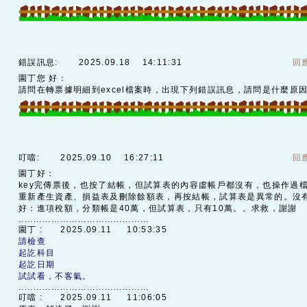
錯誤訊息:
2025.09.18 14:11:31
回
園丁您 好：
請問在轉票據明細到excel檔案時，出現下列錯誤訊息，請問是什麼原
叮噹:
2025.09.10 16:27:11
回
園丁好：
key完傳票後，也按了結帳，但試算表的內容虛帳戶都沒有，也操作過
重新產生資產、損益表及刪除餘額表，再按結帳，試算表是異常的。沒
好：進項稅額，分類帳是40萬，但試算表，只有10萬。。求救，謝謝
............................................
園丁 :
2025.09.11 10:53:35
請檢查
起訖科目
起訖日期
試試看，不客氣。
............................................
叮噹 :
2025.09.11 11:06:05