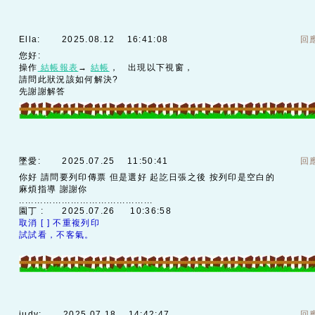
Ella:
2025.08.12 16:41:08
回
您好:
操作
結帳報表
→
結帳
， 出現以下視窗，
請問此狀況該如何解決?
先謝謝解答
墜愛:
2025.07.25 11:50:41
回
你好 請問要列印傳票 但是選好 起訖日張之後 按列印是空白的
麻煩指導 謝謝你
............................................
園丁 :
2025.07.26 10:36:58
取消 [ ] 不重複列印
試試看，不客氣。
judy:
2025.07.18 14:42:47
回