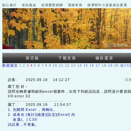
貼心會計
友站連結
信望愛聖經網
聖經串珠
經濟部中小及新創企業署
願您認識耶穌
留言板
下載安裝
備份還原
歡迎留言
1
2
3
4
5
6
7
8
9
10
11
12
13
14
15
16
17
18
19
20
後20
訪客:
2025.09.18 14:12:27
回
園丁您 好：
請問在轉票據明細到excel檔案時，出現下列錯誤訊息，請問是什麼原
I/O error 32
............................................
園丁 :
2025.09.19 11:54:37
1. 先關閉 Excel ，再轉出。
2. 或者在 [會計][維護][設定][Excel] 內
改選(。) CSV
試試看，不客氣。