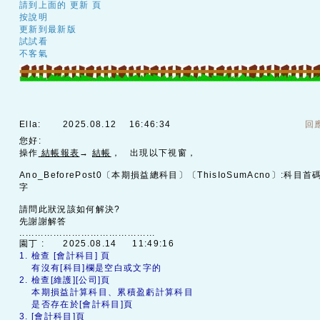
請到上面的 更新 頁
按說明
更新到最新版
試試看
不客氣
Ella:
2025.08.12 16:46:34
回
您好:
操作
結帳報表
→
結帳
， 出現以下視窗，
Ano_BeforePost0〔本期損益總科目〕〔ThisIoSumAcno〕:科
字
請問此狀況該如何解決?
先謝謝解答
............................................
園丁 :
2025.08.14 11:49:16
1. 檢查 [會計科目] 頁
有沒有[科目]欄是空白或文字的
2. 檢查[維護][公司]頁
本期損益計算科目、累積盈虧計算科目
是否存在於[會計科目]頁
3. [會計科目]頁