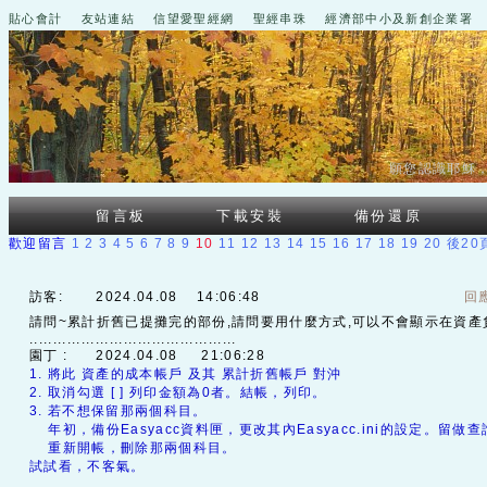
貼心會計
友站連結
信望愛聖經網
聖經串珠
經濟部中小及新創企業署
願您認識耶穌
留言板
下載安裝
備份還原
歡迎留言
1
2
3
4
5
6
7
8
9
10
11
12
13
14
15
16
17
18
19
20
後20
訪客:
2024.04.08 14:06:48
回
請問~累計折舊已提攤完的部份,請問要用什麼方式,可以不會顯示在資產
............................................
園丁 :
2024.04.08 21:06:28
1. 將此 資產的成本帳戶 及其 累計折舊帳戶 對沖
2. 取消勾選 [ ] 列印金額為0者。結帳，列印。
3. 若不想保留那兩個科目。
年初，備份Easyacc資料匣，更改其內Easyacc.ini的設定。留做查
重新開帳，刪除那兩個科目。
試試看，不客氣。