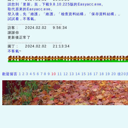
請您到「更新」頁，下載9.8.10.225版的Easyacc.exe。
取代原來的Easyacc.exe。
登入後，先「維護」「維護」「檢查資料結構」「保存資料結構」。
試試看，不客氣。
............................................
訪客 :
2024.02.02 9:56:34
謝謝你
更新後正常了
............................................
園丁 :
2024.02.02 21:13:34
不客氣
~
歡迎留言
1
2
3
4
5
6
7
8
9
10
11
12
13
14
15
16
17
18
19
20
後20