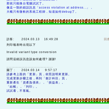
那就只能換台電腦試試了。
像這一類的錯誤訊息「access violation at address...」，
大概只有微軟的系統工程師，知道如何debug了。
訪客:
2024.03.13 16:49:28
回
列印報表時出現以下
Invalid variant type conversion
請問這錯誤訊息該如何處理? 謝謝!
............................................
園丁 :
2024.03.14 9:57:17
請參考上面的「更新」頁，依照說明來更新。
完成更新步驟之後，再到「會計科目」頁，
重新產生「資產負債表」，「損益表」。
「結帳」，「列印」。
試試看，不客氣。