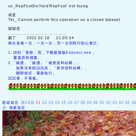
co_RepFootDe:field'RepFoot' not foung
或是
Tkt_:Cannot perform this operation on a closed dateset
謝謝您
............................................
園丁 :
2022.02.18 21:05:34
兩台各做一次，一次一台，另一台別執行貼心會計。
1. 請到「更新」頁，下載最新版Easyacc.exe，
覆蓋原有檔案。
2.「維護」「維護」「檢查資料結構」。
如果沒有錯誤訊息，「保存資料結構」。
關閉程式，重新執行。
試試看，不客氣。
歡迎留言
前20頁
21
22
23
24
25
26
27
28
29
30
31
32
33
34
35
3
頁
我要留言