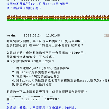
這兩個不是錯誤訊息，只是debug用的提示。
底下應該還有別的訊息？
kevin:
2022.02.24 11:02:48
回
昨晚電腦沒關機，早上發現自動從win10更新成win11，
想請問貼心會計在win11的使用上會不會有什麼問題？
如果想把貼心會計整個備份至另一台電腦(win10)使用，
需要備份流水編號檔、工作檔嗎？
今天按照“備份還原”網頁上的操作
將原電腦A(win11)的貼心會計備份後
將Backup資料夾複製到隨身碟
電腦B(win10)安裝完貼心會計
將Backup內的最新的流水資料夾複製進去Easyacc取代Data資
開啟程式後出現錯誤視窗
想請教一下以上流程是否可行，或是有哪裡操作錯誤呢？
............................................
園丁 :
2022.02.25 18:29:07
Ａ.
您這是「搬遷」，不需要用「備份還原」的步驟。