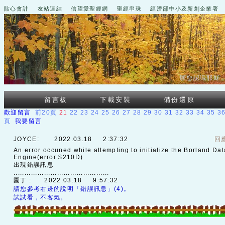
貼心會計
友站連結
信望愛聖經網
聖經串珠
經濟部中小及新創企業署
願您認識耶穌
留言板
下載安裝
備份還原
歡迎留言
前20頁
21
22
23
24
25
26
27
28
29
30
31
32
33
34
35
3
頁
我要留言
JOYCE:
2022.03.18 2:37:32
回
An error occuned while attempting to initialize the Borland Da
Engine(error $210D)
出現錯誤訊息
............................................
園丁 :
2022.03.18 9:57:32
請您參考右邊的說明「錯誤訊息」(4)。
試試看，不客氣。