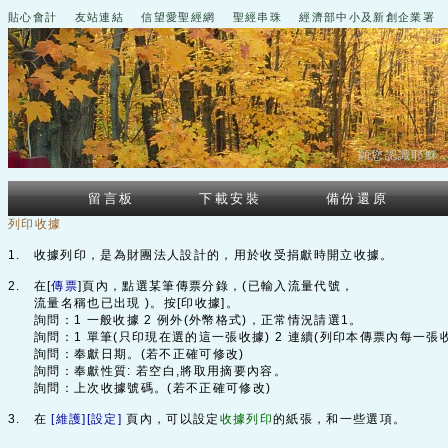
貼心會計
友站連結
信望愛聖經網
聖經串珠
經濟部中小及新創企業署
願您認識耶穌
留言板
下載安裝
備份還原
列印收據
1. 收據列印，是為財團法人設計的，用於收受捐獻時開立收據。
2. 在[
傳票
]頁內，點選某筆傳票分錄，(已輸入流量代號，
流量名稱也已出現 )。按[印收據]。
詢問：1 一般收據 2 例外(外幣格式)，正常情況請選1。
詢問：1 單筆(只印現在選的這一張收據) 2 連續(列印本傳票內每一張
詢問：奉獻日期。(若不正確可修改)
詢問：奉獻性質: 若空白,將取用摘要內容。
詢問：上次收據號碼。(若不正確可修改)
3. 在
[維護][設定]
頁內，可以設定
收據列印
的紙張，和一些選項。