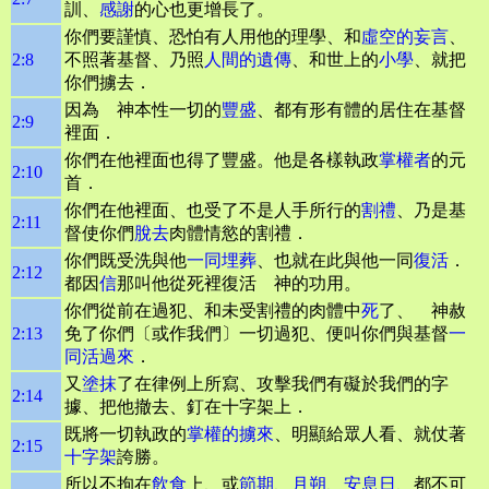
訓、
感謝
的心也更增長了。
你們要謹慎、恐怕有人用他的理學、和
虛空的妄言
、
2:8
不照著基督、乃照
人間的遺傳
、和世上的
小學
、就把
你們擄去．
因為 神本性一切的
豐盛
、都有形有體的居住在基督
2:9
裡面．
你們在他裡面也得了豐盛。他是各樣執政
掌權者
的元
2:10
首．
你們在他裡面、也受了不是人手所行的
割禮
、乃是基
2:11
督使你們
脫去
肉體情慾的割禮．
你們既受洗與他
一同埋葬
、也就在此與他一同
復活
．
2:12
都因
信
那叫他從死裡復活 神的功用。
你們從前在過犯、和未受割禮的肉體中
死
了、 神赦
2:13
免了你們〔或作我們〕一切過犯、便叫你們與基督
一
同活過來
．
又
塗抹
了在律例上所寫、攻擊我們有礙於我們的字
2:14
據、把他撤去、釘在十字架上．
既將一切執政的
掌權的
擄來
、明顯給眾人看、就仗著
2:15
十字架
誇勝。
所以不拘在
飲食
上、或
節期
、
月朔
、
安息日
、都不可