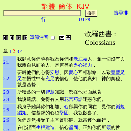
搜尋排
行
UTF8
歌羅西書 :
單節注音
Colossians
2
章
1
3
4
我願意你們曉得我為你們和
老底嘉
人、並一切沒有與
2:1
我親自見面的人、是何等的
盡心竭力
．
要叫他們的心得
安慰
、因
愛心
互相聯絡、以致
豐豐足
2:2
足
在悟性中有
充足
的信心、使他們真知 神的奧秘、
就是基督．
2:3
所積蓄的一切
智慧
知識、都在他裡面藏著。
2:4
我說這話、免得有人用
花言巧語
迷惑你們。
我身子雖與你們相離、
心
卻與你們同在、見你們
循規
2:5
蹈矩
、信基督的心也
堅固
、我就歡喜了。
2:6
你們既然接受了主基督耶穌、就當遵他而行．
在他裡面
生根
建造
、信心
堅固
、正如你們所
領
的教
2:7