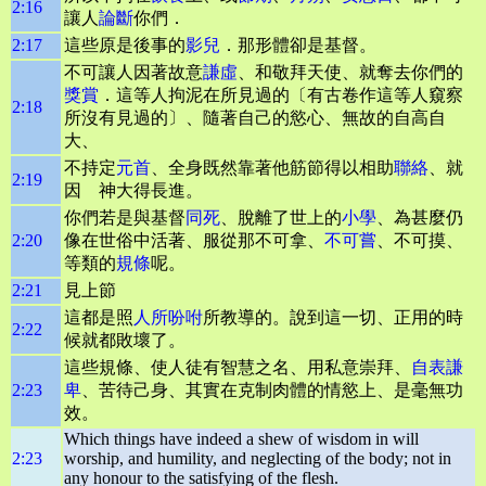
2:16
讓人
論斷
你們．
2:17
這些原是後事的
影兒
．那形體卻是基督。
不可讓人因著故意
謙虛
、和敬拜天使、就奪去你們的
獎賞
．這等人拘泥在所見過的〔有古卷作這等人窺察
2:18
所沒有見過的〕、隨著自己的慾心、無故的自高自
大、
不持定
元首
、全身既然靠著他筋節得以相助
聯絡
、就
2:19
因 神大得長進。
你們若是與基督
同死
、脫離了世上的
小學
、為甚麼仍
2:20
像在世俗中活著、服從那不可拿、
不可嘗
、不可摸、
等類的
規條
呢。
2:21
見上節
這都是照
人所吩咐
所教導的。說到這一切、正用的時
2:22
候就都敗壞了。
這些規條、使人徒有智慧之名、用私意崇拜、
自表謙
2:23
卑
、苦待己身、其實在克制肉體的情慾上、是毫無功
效。
Which things have indeed a shew of wisdom in will
2:23
worship, and humility, and neglecting of the body; not in
any honour to the satisfying of the flesh.