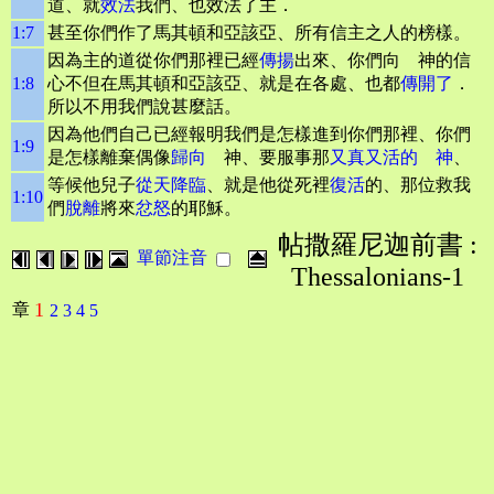
道、就
效法
我們、也效法了主．
1:7
甚至你們作了馬其頓和亞該亞、所有信主之人的榜樣。
因為主的道從你們那裡已經
傳揚
出來、你們向 神的信
1:8
心不但在馬其頓和亞該亞、就是在各處、也都
傳開了
．
所以不用我們說甚麼話。
因為他們自己已經報明我們是怎樣進到你們那裡、你們
1:9
是怎樣離棄偶像
歸向
神、要服事那
又真又活的 神
、
等候他兒子
從天
降臨
、就是他從死裡
復活
的、那位救我
1:10
們
脫離
將來
忿怒
的耶穌。
帖撒羅尼迦前書 :
單節注音
Thessalonians-1
1
章
2
3
4
5