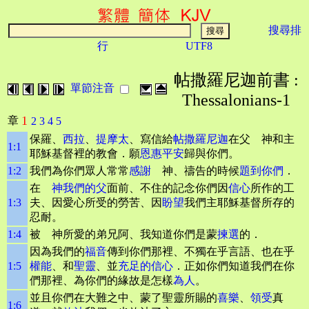
搜尋排
行
UTF8
帖撒羅尼迦前書 :
單節注音
Thessalonians-1
1
章
2
3
4
5
保羅、
西拉
、
提摩太
、寫信給
帖撒羅尼迦
在父 神和主
1:1
耶穌基督裡的教會．願
恩惠平安
歸與你們。
1:2
我們為你們眾人常常
感謝
神、禱告的時候
題到你
們
．
在
神我們的父
面前、不住的記念你們因
信心
所作的工
1:3
夫、因愛心所受的勞苦、因
盼望
我們主耶穌基督所存的
忍耐。
1:4
被 神所愛的弟兄阿、我知道你們是蒙
揀選
的．
因為我們的
福音
傳到你們那裡、不獨在乎言語、也在乎
1:5
權能
、和
聖靈
、並
充足的信心
．正如你們知道我們在你
們那裡、為你們的緣故是怎樣
為人
。
並且你們在大難之中、蒙了聖靈所賜的
喜樂
、
領受
真
1:6