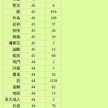
聖言
45
6
眼
45
816
作為
45
199
起初
45
37
快快
45
26
稱義
45
29
彌賽亞
45
2
論斷
45
15
瘟疫
45
68
瑪門
44
2
詩篇
44
5
魔鬼
44
34
惡
44
1118
遠離
44
62
地獄
44
13
長大成人
44
2
兵器
44
70