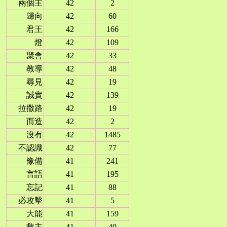
兩個主
42
2
歸向
42
60
君王
42
166
燈
42
109
聚會
42
33
教導
42
48
尋見
42
19
誠實
42
139
拉撒路
42
19
而造
42
2
沒有
42
1485
不認識
42
77
豫備
41
241
言語
41
195
忘記
41
88
必攻擊
41
5
大能
41
159
救主
41
40