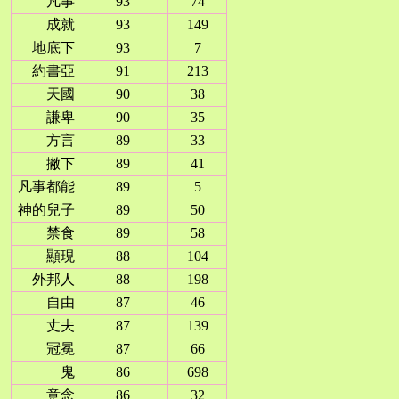
凡事
93
74
成就
93
149
地底下
93
7
約書亞
91
213
天國
90
38
謙卑
90
35
方言
89
33
撇下
89
41
凡事都能
89
5
神的兒子
89
50
禁食
89
58
顯現
88
104
外邦人
88
198
自由
87
46
丈夫
87
139
冠冕
87
66
鬼
86
698
意念
86
32