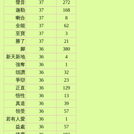
聲音
37
272
迦勒
37
168
喇合
37
8
全能
37
62
至寶
37
3
勝了
37
21
腳
36
380
新天新地
36
4
強奪
36
1
頌讚
36
32
爭辯
36
23
正直
36
129
悟性
36
13
真道
36
39
領受
36
57
若有人愛
36
1
益處
36
57