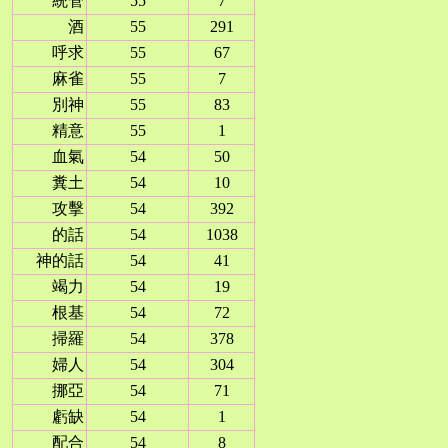
統管
55
7
酒
55
291
呼求
55
67
麻雀
55
7
別神
55
83
精意
55
1
血氣
54
50
糞土
54
10
攻擊
54
392
的話
54
1038
神的話
54
41
竭力
54
19
根基
54
72
掃羅
54
378
婦人
54
304
挪亞
54
71
虧缺
54
1
配合
54
8