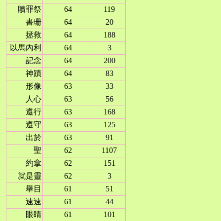
贖罪祭
64
119
書珊
64
20
拯救
64
188
以馬內利
64
3
記念
64
200
神蹟
64
83
形像
63
33
人心
63
56
遵行
63
168
遵守
63
125
出於
63
91
聖
62
1107
約拿
62
151
就是靈
62
3
舉目
61
51
速速
61
44
眼睛
61
101