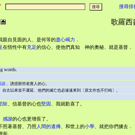
搜尋排
歌羅西書 :
我親自見面的人、是何等的
盡心竭力
．
足
在悟性中有
充足
的信心、使他們真知 神的奧秘、就是基督．
ng words.
巧語
、誘惑那些老實人的心。
、自古以來並不遲延、他們的滅亡也必速速來到〔原文作也不打盹〕。
蹈矩
、信基督的心也
堅固
、我就歡喜了。
、
感謝
的心也更增長了。
不照著基督、乃照
人間的遺傳
、和世上的
小學
、就把你們擄去．
裡面．