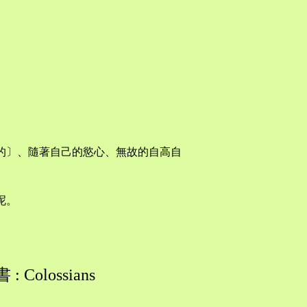
的〕、隨著自己的慾心、無故的自高自
呢。
 Colossians