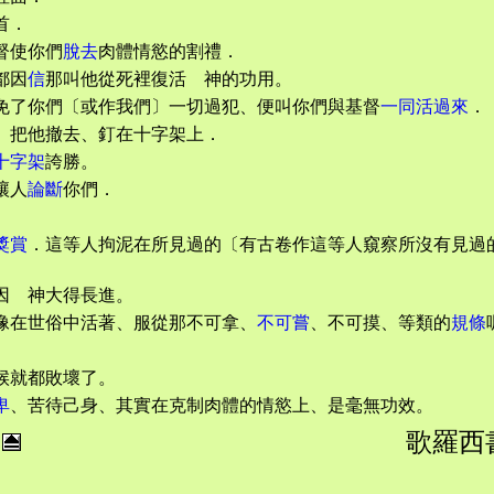
首．
督使你們
脫去
肉體情慾的割禮．
都因
信
那叫他從死裡復活 神的功用。
免了你們〔或作我們〕一切過犯、便叫你們與基督
一同活過來
．
、把他撤去、釘在十字架上．
十字架
誇勝。
讓人
論斷
你們．
獎賞
．這等人拘泥在所見過的〔有古卷作這等人窺察所沒有見過
因 神大得長進。
像在世俗中活著、服從那不可拿、
不可嘗
、不可摸、等類的
規條
候就都敗壞了。
卑
、苦待己身、其實在克制肉體的情慾上、是毫無功效。
歌羅西書 :