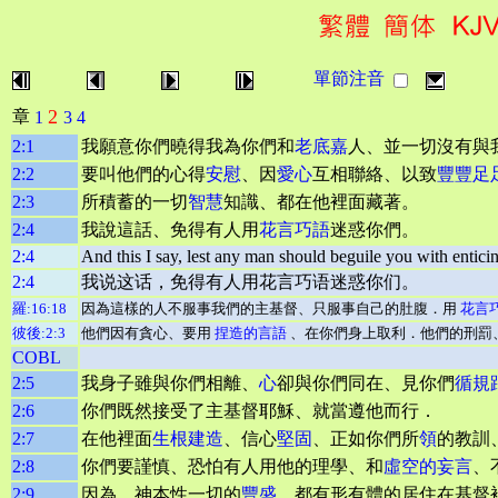
單節注音
2
章
1
3
4
2:1
我願意你們曉得我為你們和
老底嘉
人、並一切沒有與
2:2
要叫他們的心得
安慰
、因
愛心
互相聯絡、以致
豐豐足
2:3
所積蓄的一切
智慧
知識、都在他裡面藏著。
2:4
我說這話、免得有人用
花言巧語
迷惑你們。
2:4
And this I say, lest any man should beguile you with entici
2:4
我说这话，免得有人用花言巧语迷惑你们。
羅:16:18
因為這樣的人不服事我們的主基督、只服事自己的肚腹．用
花言
彼後:2:3
他們因有貪心、要用
捏造的言語
、在你們身上取利．他們的刑罰
COBL
2:5
我身子雖與你們相離、
心
卻與你們同在、見你們
循規
2:6
你們既然接受了主基督耶穌、就當遵他而行．
2:7
在他裡面
生根
建造
、信心
堅固
、正如你們所
領
的教訓
2:8
你們要謹慎、恐怕有人用他的理學、和
虛空的妄言
、
2:9
因為 神本性一切的
豐盛
、都有形有體的居住在基督