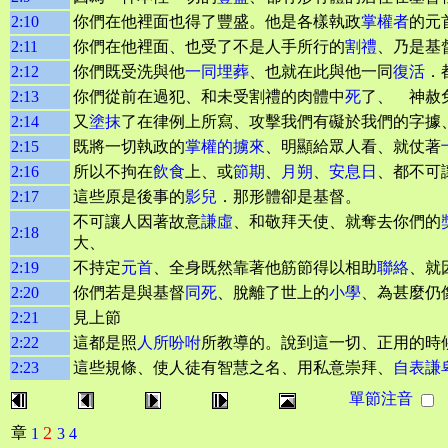
2:10
你們在他裡面也得了豐盛。他是各樣執政
掌權者
的元
2:11
你們在他裡面、也受了不是人手所行的
割禮
、乃是基
2:12
你們既受洗與他
一同埋葬
、也就在此與他一同
復活
．
2:13
你們從前在過犯、和未受割禮的肉體中
死
了、 神赦
2:14
又
塗抹
了在律例上所寫、攻擊我們有礙於我們的字據
2:15
既將一切執政的
掌權的
擄來
、明顯給眾人看、就仗著
2:16
所以不拘在
飲食
上、或
節期
、
月朔
、
安息日
、都不可
2:17
這些原是後事的
影兒
．那形體卻是基督。
不可讓人因著故意
謙虛
、和敬拜天使、就奪去你們的
2:18
大、
2:19
不持定
元首
、全身既然靠著他筋節得以相助
聯絡
、就
2:20
你們若是與基督
同死
、脫離了世上的
小學
、為甚麼仍
2:21
見上節
2:22
這都是照
人所吩咐
所教導的。說到這一切、正用的時
2:23
這些規條、使人徒有智慧之名、用私意崇拜、
自表謙
單節注音
2
章
1
3
4