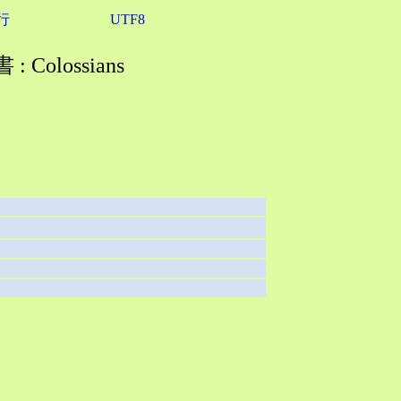
行
UTF8
 Colossians