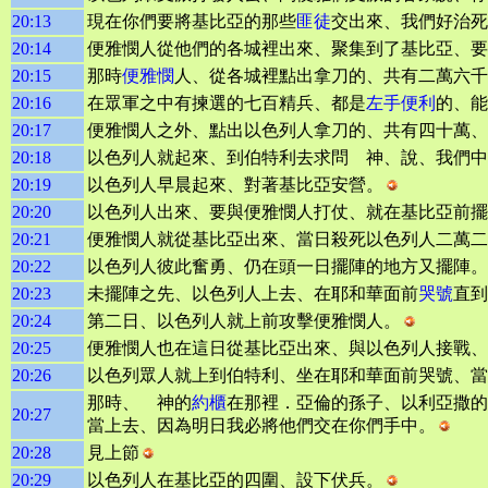
20:13
現在你們要將基比亞的那些
匪徒
交出來、我們好治死
20:14
便雅憫人從他們的各城裡出來、聚集到了基比亞、要
20:15
那時
便雅憫
人、從各城裡點出拿刀的、共有二萬六千
20:16
在眾軍之中有揀選的七百精兵、都是
左手便利
的、能
20:17
便雅憫人之外、點出以色列人拿刀的、共有四十萬、
20:18
以色列人就起來、到伯特利去求問 神、說、我們中
20:19
以色列人早晨起來、對著基比亞安營。
20:20
以色列人出來、要與便雅憫人打仗、就在基比亞前擺
20:21
便雅憫人就從基比亞出來、當日殺死以色列人二萬二
20:22
以色列人彼此奮勇、仍在頭一日擺陣的地方又擺陣。
20:23
未擺陣之先、以色列人上去、在耶和華面前
哭號
直到
20:24
第二日、以色列人就上前攻擊便雅憫人。
20:25
便雅憫人也在這日從基比亞出來、與以色列人接戰、
20:26
以色列眾人就上到伯特利、坐在耶和華面前哭號、當
那時、 神的
約櫃
在那裡．亞倫的孫子、以利亞撒的
20:27
當上去、因為明日我必將他們交在你們手中。
20:28
見上節
20:29
以色列人在基比亞的四圍、設下伏兵。