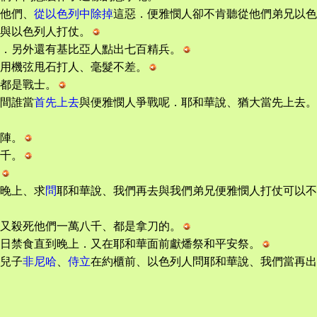
他們、
從以色列中除掉
這惡．便雅憫人卻不肯聽從他們弟兄以色
與以色列人打仗。
．另外還有基比亞人點出七百精兵。
用機弦甩石打人、毫髮不差。
都是戰士。
間誰當
首先上去
與便雅憫人爭戰呢．耶和華說、猶大當先上去。
陣。
千。
晚上、求
問
耶和華說、我們再去與我們弟兄便雅憫人打仗可以不
又殺死他們一萬八千、都是拿刀的。
日禁食直到晚上．又在耶和華面前獻燔祭和平安祭。
兒子
非尼哈
、
侍立
在約櫃前、以色列人問耶和華說、我們當再出