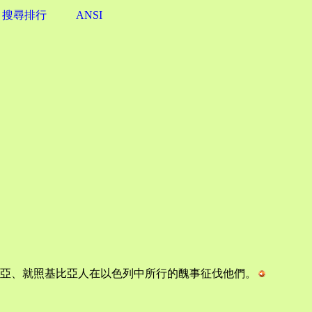
搜尋排行
ANSI
亞、就照基比亞人在以色列中所行的醜事征伐他們。