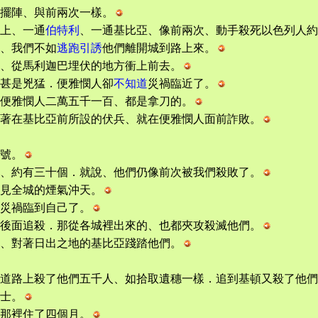
擺陣、與前兩次一樣。
上、一通
伯特利
、一通基比亞、像前兩次、動手殺死以色列人約
、我們不如
逃跑
引誘
他們離開城到路上來。
、從馬利迦巴埋伏的地方衝上前去。
甚是兇猛．便雅憫人卻
不知道
災禍臨近了。
便雅憫人二萬五千一百、都是拿刀的。
著在基比亞前所設的伏兵、就在便雅憫人面前詐敗。
號。
、約有三十個．就說、他們仍像前次被我們殺敗了。
見全城的煙氣沖天。
災禍臨到自己了。
後面追殺．那從各城裡出來的、也都夾攻殺滅他們。
、對著日出之地的基比亞踐踏他們。
道路上殺了他們五千人、如拾取遺穗一樣．追到基頓又殺了他們
士。
那裡住了四個月。