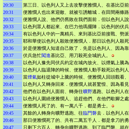
20:30
第三日、以色列人又上去攻擊便雅憫人、在基比亞前
20:31
便雅憫人也出來迎敵、就被引誘離城．在田間兩條路
20:32
便雅憫人說、他們仍舊敗在我們面前．但以色列人說
20:33
以色列眾人都起來、在巴力他瑪擺陣．以色列的伏兵
20:34
有以色列人中的一萬精兵、來到基比亞前接戰、勢派
20:35
耶和華使以色列人殺敗便雅憫人．那日以色列人殺死
20:36
於是便雅憫人知道自己敗了．先是以色列人、因為靠
20:37
伏兵急忙
闖進
基比亞、用刀殺死全城的人。
20:38
以色列人豫先同伏兵約定在城內放火、以煙氣上騰為
20:39
以色列人臨退陣的時候、便雅憫人動手殺死以色列人
20:40
當
煙氣
如柱從城中上騰的時候、便雅憫人回頭觀看、
20:41
以色列人又轉身回來．便雅憫人就甚驚惶、因為看見
20:42
他們在以色列人面前、轉身往
曠野
逃跑、以色列人在
20:43
以色列人圍繞便雅憫人、追趕他們、在他們歇腳之處
20:44
便雅憫人死了的、有一萬八千．都是勇士。
20:45
其餘的人轉身向曠野逃跑、往
臨門
磐
去．以色列人在
20:46
那日便雅憫死了的、共有二萬五千人．都是拿刀的勇
20:47
只剩下六百人、轉身向曠野逃跑、到了臨門磐、就在