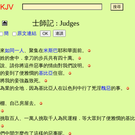
士師記 : Judges
簡
原文連結
來
如同一人
、聚集在
米斯巴
耶和華面前。
姓的會中．拿刀的步兵共有四十萬。
說、請你將這件惡事的情由對我們說明。
的妾到了便雅憫的
基比亞
住宿。
將我的妾強姦致死。
為業的全地．因為基比亞人在以色列中行了兇淫
醜惡
的事。
棚、自己房屋去。
挑取百人、一萬人挑取千人為民運糧．等大眾到了便雅憫的基比
們中間怎麼作了這樣的惡事呢。