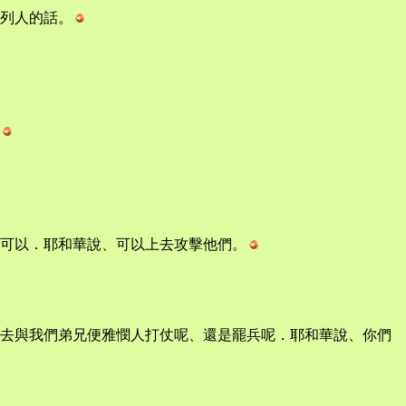
列人的話。
可以．耶和華說、可以上去攻擊他們。
去與我們弟兄便雅憫人打仗呢、還是罷兵呢．耶和華說、你們