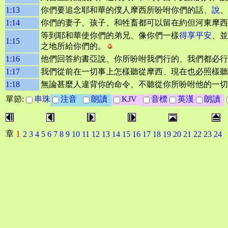
1:13
你們要追念耶和華的僕人摩西所吩咐你們的話、
說
、
1:14
你們的妻子、孩子、和牲畜都可以留在約但河東摩西
等到耶和華使你們的弟兄、像你們一樣
得享平安
、並
1:15
之地所給你們的。
1:16
他們回答約書亞說、你所吩咐我們行的、我們都必行
1:17
我們從前在一切事上怎樣聽從摩西、現在也必照樣聽
1:18
無論甚麼人違背你的命令、不聽從你所吩咐他的一切
單節:
串珠
注音
朗讀
KJV
音標
英漢
朗讀
1
章
2
3
4
5
6
7
8
9
10
11
12
13
14
15
16
17
18
19
20
21
22
23
24