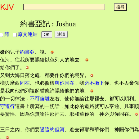
約書亞記 : Joshua
簡
原文連結
嫩的兒子
約書亞
、說、
但河、往我所要賜給以色列人的地去。
給你們了。
又到大海日落之處、都要作你們的境界。
樣與摩西
同在
、也必照樣
與你同在
．我
必不撇下
你、也不丟棄你
是我向他們列祖起誓應許賜給他們的地。
的一切律法．
不可偏離
左右、使你無論往那裡去、都可以順利。
守遵行
這書上所寫的一切話．如此你的道路就可以亨通、凡事順
要驚惶、因為你無論往那裡去、耶和華你的 神必與你同在。
三日之內、你們要
過這約但河
、進去得耶和華你們 神賜你們為
、