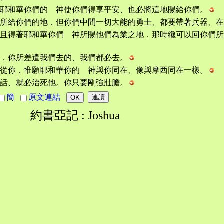
耶和華你們的 神使你們得享平安、也必將這地賜給你們。
所給你們的地．但你們中間一切大能的勇士、都要帶著兵器、在
且得著耶和華你們 神所賜他們為業之地．那時纔可以回你們
．你所差遣我們去的、我們都必去。
從你．惟願耶和華你的 神與你同在、像與摩西同在一樣。
話、就必治死他。你只要剛強壯膽。
簡
原文連結
約書亞記 : Joshua