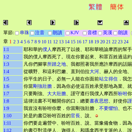
單節:
串珠
注音
朗讀
KJV
音標
英漢
朗讀
1
章
2
3
4
5
6
7
8
9
10
11
12
13
14
15
16
17
18
19
20
21
22
23
24
1:1
耶和華的
僕人
摩西死了以後、耶和華曉諭摩西的幫手
1:2
我的僕人摩西死了。現在你要起來、和眾百姓過這約
1:3
凡你們腳掌
所踏之地
、我都照著我所應許摩西的話賜
1:4
從曠野、和這利巴嫩、直到伯拉
大河
、赫人的全地、
1:5
你平生的日子、必無一人能在你面前
站立得住
．我怎
1:6
你當
剛強壯膽
．因為你必使這百姓承受那地為業、就
1:7
只要剛強、
大大壯膽
、謹守遵行我僕人摩西所
吩咐
你
1:8
這律法書不可離開你的口．總要
晝夜思想
、好使你
謹
1:9
我豈沒有吩咐你麼．你當剛強壯膽．
不要懼怕
、也不
1:10
於是約書亞吩咐百姓的
官長
、說、
1:11
你們要走遍營中、吩咐百姓、說、當豫備食物．因為
1:12
約書亞對流便人、迦得人、和瑪拿西半支派的人、說