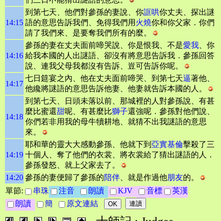
到第七天、他們對參孫的妻說、你
誆哄
你丈夫、探出謎
14:15
語的意思告訴我們、免得我們用
火燒
你和你父家．你們
請了我們來、是要奪我們所有的麼。
參孫的妻在丈夫面前啼哭說、你是恨我、不是
愛我
、你
14:16
給我本國的人出謎語、卻沒有將意思告訴我．參孫回答
說、連我父母我都沒有告訴、豈可告訴你呢。
七日筵宴之內、他在丈夫面前啼哭、到第七天
逼
著他、
14:17
他纔將謎語的意思告訴他妻、他妻就告訴本國的人。
到第七天、日頭未落以前、那城裡的人對參孫說、有甚
麼比蜜還
甜
呢、有甚麼比
獅子
還強呢．參孫對他們說、
14:18
你們若非用我的母牛犢耕地、就猜不出我謎語的意思
來。
耶和華的靈大大感動參孫、他就下到
亞實基倫
擊殺了三
14:19
十個人、奪了他們的衣裳、將衣裳給了猜出謎語的人．
參孫發怒、就上父家去了。
14:20
參孫的妻便歸了參孫的
陪伴
、就是作過他
朋友
的。
單節:
串珠
注音
朗讀
KJV
音標
英漢
朗讀
簡
原文連結