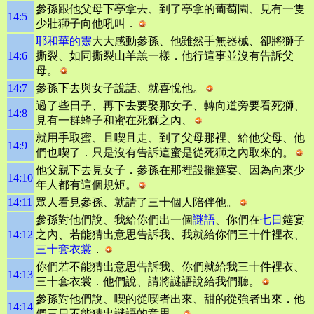
參孫跟他父母下亭拿去、到了亭拿的葡萄園、見有一隻
14:5
少壯獅子向他吼叫．
耶和華的靈
大大感動參孫、他雖然手無器械、卻將獅子
14:6
撕裂、如同撕裂山羊羔一樣．他行這事並沒有告訴父
母。
14:7
參孫下去與女子說話、就喜悅他。
過了些日子、再下去要娶那女子、轉向道旁要看死獅、
14:8
見有一群蜂子和蜜在死獅之內、
就用手取蜜、且喫且走、到了父母那裡、給他父母、他
14:9
們也喫了．只是沒有告訴這蜜是從死獅之內取來的。
他父親下去見女子．參孫在那裡設擺筵宴、因為向來少
14:10
年人都有這個規矩。
14:11
眾人看見參孫、就請了三十個人陪伴他。
參孫對他們說、我給你們出一個
謎語
、你們在
七日
筵宴
14:12
之內、若能猜出意思告訴我、我就給你們三十件裡衣、
三十套衣裳
．
你們若不能猜出意思告訴我、你們就給我三十件裡衣、
14:13
三十套衣裳．他們說、請將謎語說給我們聽。
參孫對他們說、喫的從喫者出來、甜的從強者出來．他
14:14
們三日不能猜出謎語的意思。