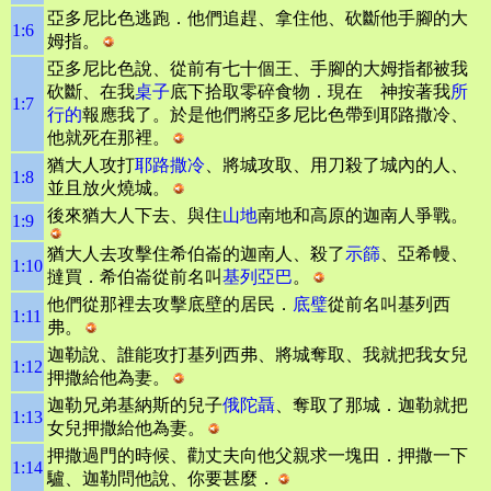
亞多尼比色逃跑．他們追趕、拿住他、砍斷他手腳的大
1:6
姆指。
亞多尼比色說、從前有七十個王、手腳的大姆指都被我
砍斷、在我
桌子
底下拾取零碎食物．現在 神按著我
所
1:7
行的
報應我了。於是他們將亞多尼比色帶到耶路撒冷、
他就死在那裡。
猶大人攻打
耶路撒冷
、將城攻取、用刀殺了城內的人、
1:8
並且放火燒城。
後來猶大人下去、與住
山地
南地和高原的迦南人爭戰。
1:9
猶大人去攻擊住希伯崙的迦南人、殺了
示篩
、亞希幔、
1:10
撻買．希伯崙從前名叫
基列亞巴
。
他們從那裡去攻擊底壁的居民．
底璧
從前名叫基列西
1:11
弗。
迦勒說、誰能攻打基列西弗、將城奪取、我就把我女兒
1:12
押撒給他為妻。
迦勒兄弟基納斯的兒子
俄陀聶
、奪取了那城．迦勒就把
1:13
女兒押撒給他為妻。
押撒過門的時候、勸丈夫向他父親求一塊田．押撒一下
1:14
驢、迦勒問他說、你要甚麼．