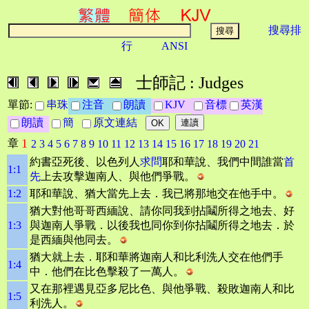
搜尋排
行
ANSI
士師記 : Judges
單節:
串珠
注音
朗讀
KJV
音標
英漢
朗讀
簡
原文連結
1
章
2
3
4
5
6
7
8
9
10
11
12
13
14
15
16
17
18
19
20
21
約書亞死後、以色列人
求
問
耶和華說、我們中間誰當
首
1:1
先
上去攻擊迦南人、與他們爭戰。
1:2
耶和華說、猶大當先上去．我已將那地交在他手中。
猶大對他哥哥西緬說、請你同我到拈鬮所得之地去、好
1:3
與迦南人爭戰．以後我也同你到你拈鬮所得之地去．於
是西緬與他同去。
猶大就上去．耶和華將迦南人和比利洗人交在他們手
1:4
中．他們在比色擊殺了一萬人。
又在那裡遇見亞多尼比色、與他爭戰、殺敗迦南人和比
1:5
利洗人。