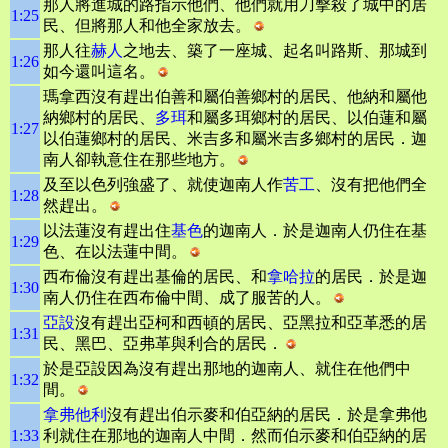
那人將進城的路指示他們、他們就用刀擊殺了城中的居
1:25
民、但將那人和他全家放去。
那人往
赫人
之地去、築了一座城、起名叫路斯、那城到
1:26
如今還叫這名。
瑪拿西沒有趕出伯善和屬伯善鄉村的居民、他納和屬他
納鄉村的居民、
多珥
和屬多珥鄉村的居民、以伯蓮和屬
1:27
以伯蓮鄉村的居民、米吉多和屬米吉多鄉村的居民．迦
南人卻執意住在那些地方。
及至以色列強盛了、就使迦南人作
苦工
、沒有把他們全
1:28
然趕出。
以法蓮沒有趕出住
基色
的迦南人．於是迦南人仍住在基
1:29
色、在以法蓮中間。
西布倫沒有趕出基倫的居民、和
拿哈拉
的居民．於是迦
1:30
南人仍住在西布倫中間、成了服苦的人。
亞設
沒有趕出亞柯和西頓的居民、亞黑拉和亞革悉的居
1:31
民、黑巴、亞弗革與利合的居民．
於是亞設因為沒有趕出那地的迦南人、就住在他們中
1:32
間。
拿弗他利
沒有趕出伯示麥和伯亞納的居民．於是拿弗他
1:33
利就住在那地的迦南人中間．然而伯示麥和伯亞納的居