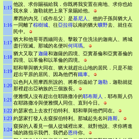
他說、求你賜福給我．你既將我安置在南地、求你也給
1:15
我水泉．迦勒就把上泉下泉賜給他。
摩西的內兄〔或作岳父〕是
基尼
人
、他的子孫與猶大人
1:16
一同離了
棕樹城
、往
亞拉得
以南的猶大
曠野
去、就住在
民中。
猶大和他哥哥西緬同去、擊殺了住洗法的迦南人、將城
1:17
盡行毀滅。那城的名便叫
何珥瑪
。
猶大又取了
迦薩
和迦薩的四境、亞實基倫和亞實基倫的
1:18
四境、以革倫和以革倫的四境。
耶和華與猶大同在、猶大就趕出山地的居民．只是不能
1:19
趕出平原的居民、因為他們有
鐵車
。
以色列人照摩西所說的、將希伯崙給了
迦勒
．迦勒就從
1:20
那裡趕出亞衲族的三個族長。
便雅憫人沒有趕出住耶路撒冷的
耶布斯人
．耶布斯人仍
1:21
在耶路撒冷與便雅憫人同住、直到今日。
1:22
約瑟家也上去攻打伯特利、耶和華與他們同在。
1:23
約瑟家打發人去窺探伯特利。那城起先名叫
路斯
。
窺探的人看見一個人從城裡出來、就對他說、求你將進
1:24
城的路指示我們、我們必
恩待
你。