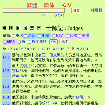
搜尋排
行
ANSI
士師記 : Judges
單節:
串珠
注音
朗讀
KJV
音標
英漢
朗讀
簡
原文連結
18
章
1
2
3
4
5
6
7
8
9
10
11
12
13
14
15
16
17
19
20
21
那時以色列中
沒有王
．
但支派
的人仍是尋地居住、因為
18:1
到那日子、他們還沒有在以色列支派中得地為業。
但人從
瑣拉
和以實陶、打發本族中的五個勇士、去仔細
18:2
窺探
那地．吩咐他們說、你們去窺探那地．他們來到
以
法蓮山地
、進了米迦的住宅、就在那裡住宿。
他們臨近米迦的住宅、聽出那少年利未人的口音來、就
18:3
進去問他說、誰領你到這裡來、你在這裡作甚麼、你在
這裡得甚麼。
18:4
他回答說、米迦待我如此如此、請我作
祭司
。
他們對他說、請你
求問 神
、使我們知道所行的道路、