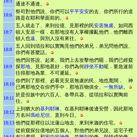
18:5
通達不通達。
祭司對他們說、你們可以
平平安安
的去、你們所行的道
18:6
路是在耶和華面前的。
五人就走了、來到拉億、見那裡的民
安居無慮
、如同西
18:7
頓人安居一樣．在那地沒有人掌權擾亂他們．他們離西
頓人也
遠
、與別人沒有來往。
五人回到瑣拉和以實陶見他們的弟兄．弟兄問他們說、
18:8
你們有甚麼話。
他們回答說、起來、我們上去攻擊他們罷．我們已經窺
18:9
探
那地
、見那地甚好．你們為何
靜坐不動
呢．要急速前
往得那地為業、不可遲延。
你們到了那裡、必看見安居無慮的民、地也寬闊． 神
18:10
已將那地交在你們手中．那地百物俱全、
一無所缺
。
於是但族中的六百人、各帶兵器、從瑣拉和以實陶前
18:11
往。
上到猶大的
基列耶琳
、在基列耶琳後邊安營．因此那地
18:12
方名叫
瑪哈尼但
、直到今日。
18:13
他們從那裡往以法蓮山地去、來到米迦的住宅。
從前窺探拉億地的五個人、對他們的弟兄說、這宅子裡
18:14
有以弗得、和
家中的神像
、並
雕刻
的像、與鑄成的像、