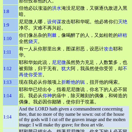
那些投靠他的人。
但他必以涨溢的
洪水
淹没尼尼微，又驱逐仇敌进入黑
1:8
暗。
尼尼微人哪，
设何谋
攻击耶和华呢。他必将你们
灭绝
1:9
净尽。灾难不再兴起。
你们像丛杂的
荆棘
，像喝醉了的人，又如枯乾的
碎秸
1:10
全然
烧灭
。
有一人从你那里出来，图谋邪恶，设恶计
攻击
耶和
1:11
华。
耶和华如此说，
尼尼微
虽然势力充足，人数繁多，也
1:12
被剪除，归于无有。
犹大
阿，我虽然使你受苦，却
不
再使你受苦
。
1:13
现在我必从你颈项上
折断他的轭
，扭开他的绳索。
耶和华已经出令，指着尼尼微说，你名下的人必不留
1:14
后。我必从
你神
的庙中，除灭雕刻的偶像，和铸造的
偶像。我必因你鄙陋，使你归于坟墓。
And the LORD hath given a commandment concerning
thee, that no more of thy name be sown: out of the house
1:14
of thy gods will I cut off the graven image and the molten
image: I will make thy grave; for thou art vile.
耶和華已經出令、指著尼尼微說、你名下的人必不留