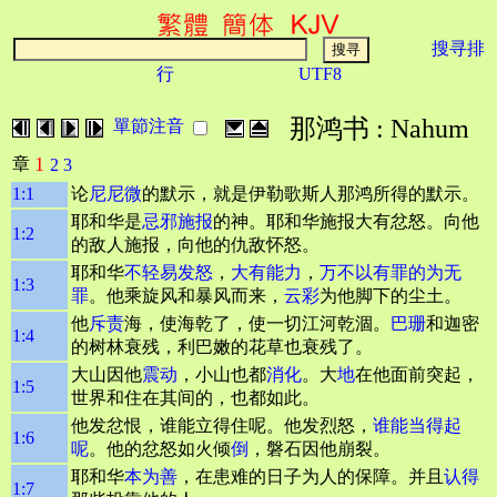
搜寻排
行
UTF8
那鸿书 : Nahum
單節注音
1
章
2
3
1:1
论
尼尼微
的默示，就是伊勒歌斯人那鸿所得的默示。
耶和华是
忌邪
施报
的神。耶和华施报大有忿怒。向他
1:2
的敌人施报，向他的仇敌怀怒。
耶和华
不轻易发怒
，
大有能力
，
万不以有罪的为无
1:3
罪
。他乘旋风和暴风而来，
云彩
为他脚下的尘土。
他
斥责
海，使海乾了，使一切江河乾涸。
巴珊
和迦密
1:4
的树林衰残，利巴嫩的花草也衰残了。
大山因他
震动
，小山也都
消化
。大
地
在他面前突起，
1:5
世界和住在其间的，也都如此。
他发忿恨，谁能立得住呢。他发烈怒，
谁能当得起
1:6
呢
。他的忿怒如火倾
倒
，磐石因他崩裂。
耶和华
本为善
，在患难的日子为人的保障。并且
认得
1:7