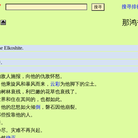
搜寻排
那鸿书
e Elkoshite.
野。
的敌人施报，向他的仇敌怀怒。
。他乘旋风和暴风而来，
云彩
为他脚下的尘土。
的树林衰残，利巴嫩的花草也衰残了。
世界和住在其间的，也都如此。
。他的忿怒如火倾
倒
，磐石因他崩裂。
那些投靠他的人。
暗。
净尽。灾难不再兴起。
全然
烧灭
。