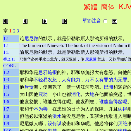
單節注音
1
章
2
3
1:1
论
尼尼微
的默示，就是伊勒歌斯人那鸿所得的默示。
1:1
The burden of Nineveh. The book of the vision of Nahum th
1:1
論尼尼微的默示、就是伊勒歌斯人那鴻所得的默示。
番:2:13
耶和华必伸手攻击北方，毁灭亚述，使
尼尼微
荒凉，又乾旱如旷
COBL
1:2
耶和华是
忌邪
施报
的神。耶和华施报大有忿怒。向他
1:3
耶和华
不轻易发怒
，
大有能力
，
万不以有罪的为无罪
1:4
他
斥责
海，使海乾了，使一切江河乾涸。
巴珊
和迦密
1:5
大山因他
震动
，小山也都
消化
。大
地
在他面前突起，
1:6
他发忿恨，谁能立得住呢。他发烈怒，
谁能当得起呢
1:7
耶和华
本为善
，在患难的日子为人的保障。并且
认得
1:8
但他必以涨溢的
洪水
淹没尼尼微，又驱逐仇敌进入黑
1:9
尼尼微人哪，
设何谋
攻击耶和华呢。他必将你们
灭绝
1:10
你们像丛杂的
荆棘
，像喝醉了的人，又如枯乾的
碎秸