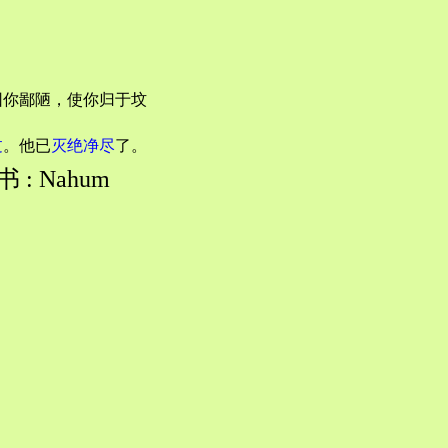
。
因你鄙陋，使你归于坟
过
。他已
灭绝净尽
了。
 : Nahum