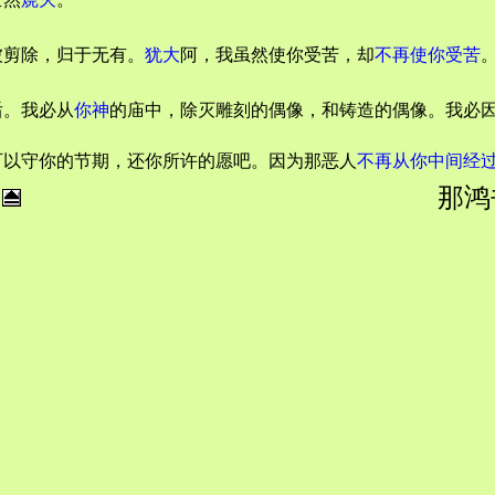
。
被剪除，归于无有。
犹大
阿，我虽然使你受苦，却
不再使你受苦
后。我必从
你神
的庙中，除灭雕刻的偶像，和铸造的偶像。我必
可以守你的节期，还你所许的愿吧。因为那恶人
不再从你中间经
那鸿书