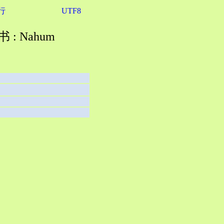
行
UTF8
 : Nahum