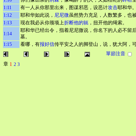
1:11
有一人从你那里出来，图谋邪恶，设恶计
攻击
耶和华
1:12
耶和华如此说，
尼尼微
虽然势力充足，人数繁多，也
1:13
现在我必从你颈项上
折断他的轭
，扭开他的绳索。
耶和华已经出令，指着尼尼微说，你名下的人必不留
1:14
墓。
1:15
看哪，有
报好信
传平安之人的脚登山，说，犹大阿，
單節注音
1
章
2
3