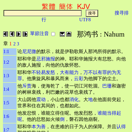
搜寻排
行
UTF8
那鸿书 : Nahum
單節注音
1
章
2
3
1:1
论
尼尼微
的默示，就是伊勒歌斯人那鸿所得的默示。
耶和华是
忌邪
施报
的神。耶和华施报大有忿怒。向他
1:2
的敌人施报，向他的仇敌怀怒。
耶和华
不轻易发怒
，
大有能力
，
万不以有罪的为无
1:3
罪
。他乘旋风和暴风而来，
云彩
为他脚下的尘土。
他
斥责
海，使海乾了，使一切江河乾涸。
巴珊
和迦密
1:4
的树林衰残，利巴嫩的花草也衰残了。
大山因他
震动
，小山也都
消化
。大
地
在他面前突起，
1:5
世界和住在其间的，也都如此。
他发忿恨，谁能立得住呢。他发烈怒，
谁能当得起
1:6
呢
。他的忿怒如火倾
倒
，磐石因他崩裂。
耶和华
本为善
，在患难的日子为人的保障。并且
认得
1:7