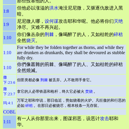
那些投靠他的人。
但他必以涨溢的
洪水
淹没尼尼微，又驱逐仇敌进入黑
1:8
暗。
尼尼微人哪，
设何谋
攻击耶和华呢。他必将你们
灭绝
1:9
净尽。灾难不再兴起。
你们像丛杂的
荆棘
，像喝醉了的人，又如枯乾的
碎秸
1:10
全然
烧灭
。
For while they be folden together as thorns, and while they
1:10
are drunken as drunkards, they shall be devoured as stubble
fully dry.
你們像叢雜的荊棘、像喝醉了的人、又如枯乾的碎秸
1:10
全然燒滅。
撒
但匪类都必像
荆棘
被丢弃。人不敢用手拿它。
下:23:6
撒
拿它的人必带铁器和枪杆，终久它必被火
焚烧
。
下:23:7
万军之耶和华说，那日临近，势如烧着的火炉。凡狂傲的和行恶的
玛:4:1
必如
碎秸
。在那日必被烧尽，根本枝条一无存留。
COBL
有一人从你那里出来，图谋邪恶，设恶计
攻击
耶和
1:11
华。