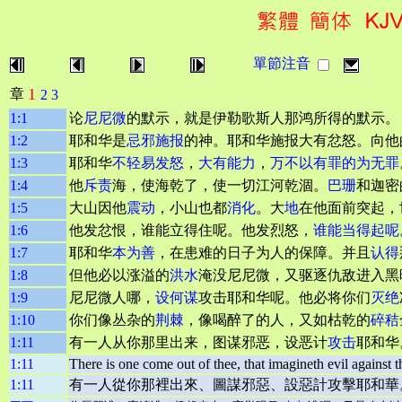
單節注音
1
章
2
3
1:1
论
尼尼微
的默示，就是伊勒歌斯人那鸿所得的默示。
1:2
耶和华是
忌邪
施报
的神。耶和华施报大有忿怒。向他
1:3
耶和华
不轻易发怒
，
大有能力
，
万不以有罪的为无罪
1:4
他
斥责
海，使海乾了，使一切江河乾涸。
巴珊
和迦密
1:5
大山因他
震动
，小山也都
消化
。大
地
在他面前突起，
1:6
他发忿恨，谁能立得住呢。他发烈怒，
谁能当得起呢
1:7
耶和华
本为善
，在患难的日子为人的保障。并且
认得
1:8
但他必以涨溢的
洪水
淹没尼尼微，又驱逐仇敌进入黑
1:9
尼尼微人哪，
设何谋
攻击耶和华呢。他必将你们
灭绝
1:10
你们像丛杂的
荆棘
，像喝醉了的人，又如枯乾的
碎秸
1:11
有一人从你那里出来，图谋邪恶，设恶计
攻击
耶和华
1:11
There is one come out of thee, that imagineth evil against
1:11
有一人從你那裡出來、圖謀邪惡、設惡計攻擊耶和華