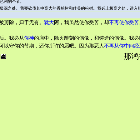
色列的圣者。
极深之处。我要砍伐其中高大的香柏树和佳美的松树。我必上极高之处，进入
被剪除，归于无有。
犹大
阿，我虽然使你受苦，却
不再使你受苦
后。我必从
你神
的庙中，除灭雕刻的偶像，和铸造的偶像。我必
可以守你的节期，还你所许的愿吧。因为那恶人
不再从你中间经
那鸿书