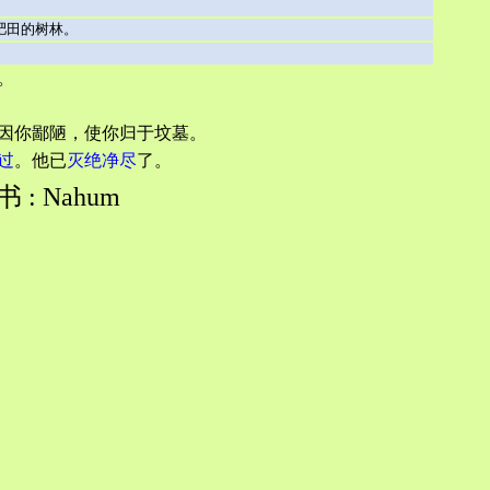
肥田的树林。
。
因你鄙陋，使你归于坟墓。
过
。他已
灭绝净尽
了。
 : Nahum