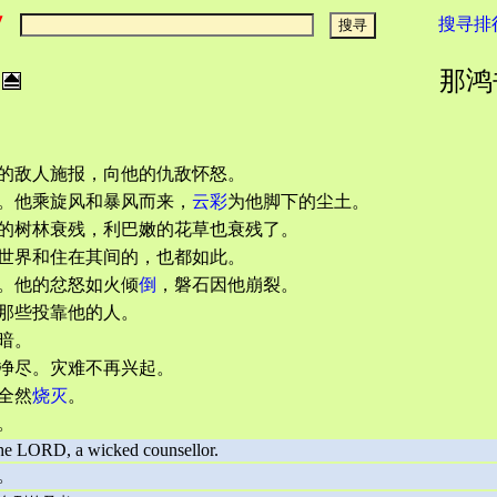
搜寻排
那鸿书
的敌人施报，向他的仇敌怀怒。
。他乘旋风和暴风而来，
云彩
为他脚下的尘土。
的树林衰残，利巴嫩的花草也衰残了。
世界和住在其间的，也都如此。
。他的忿怒如火倾
倒
，磐石因他崩裂。
那些投靠他的人。
暗。
净尽。灾难不再兴起。
全然
烧灭
。
。
 the LORD, a wicked counsellor.
。