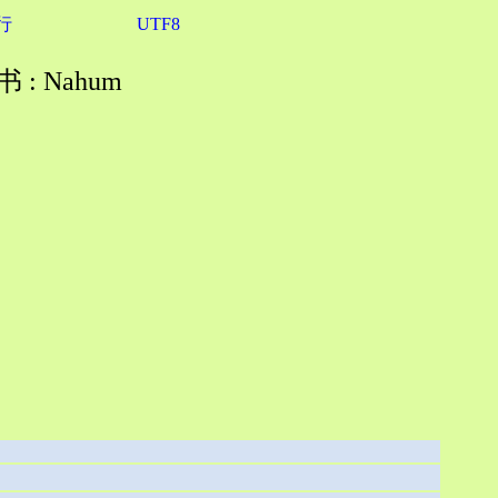
行
UTF8
 : Nahum