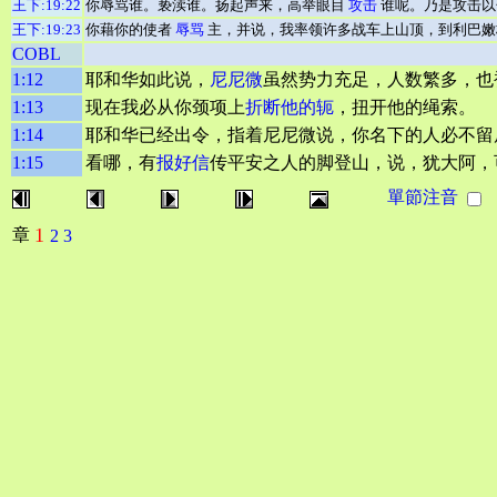
王下:19:22
你辱骂谁。亵渎谁。扬起声来，高举眼目
攻击
谁呢。乃是攻击以
王下:19:23
你藉你的使者
辱骂
主，并说，我率领许多战车上山顶，到利巴嫩
COBL
1:12
耶和华如此说，
尼尼微
虽然势力充足，人数繁多，也
1:13
现在我必从你颈项上
折断他的轭
，扭开他的绳索。
1:14
耶和华已经出令，指着尼尼微说，你名下的人必不留
1:15
看哪，有
报好信
传平安之人的脚登山，说，犹大阿，
單節注音
1
章
2
3