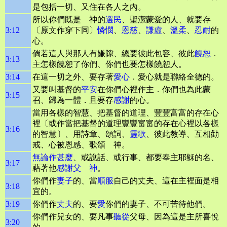
是包括一切、又住在各人之內。
所以你們既是 神的
選民
、聖潔蒙愛的人、就要存
3:12
〔原文作穿下同〕
憐憫
、
恩慈
、
謙虛
、
溫柔
、
忍耐
的
心。
倘若這人與那人有嫌隙、總要彼此包容、彼此
饒恕
．
3:13
主怎樣饒恕了你們、你們也要怎樣饒恕人。
3:14
在這一切之外、要存著
愛心
．愛心就是聯絡全德的。
又要叫基督的
平安
在你們心裡作主．你們也為此蒙
3:15
召、歸為一體．且要存
感謝
的心。
當用各樣的智慧、把基督的道理、豐豐富富的存在心
裡〔或作當把基督的道理豐豐富富的存在心裡以各樣
3:16
的智慧〕、用詩章、頌詞、
靈歌
、彼此教導、互相勸
戒、心被恩感、歌頌 神。
無論作甚麼
、或說話、或行事、都要奉主耶穌的名、
3:17
藉著他
感謝父
神
。
你們作
妻子
的、當
順服
自己的丈夫、這在主裡面是相
3:18
宜的。
3:19
你們作
丈夫
的、要
愛
你們的妻子、不可苦待他們。
你們作兒女的、要凡事
聽從
父母、因為這是主所喜悅
3:20