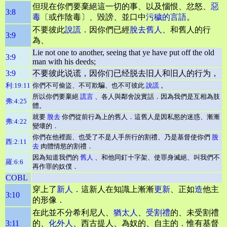
但現在你們要棄絕這一切的事、以及惱恨、忿怒、
惡
3:8
毒
〔或作陰毒〕、毀謗、並口中
污穢的言語
。
不要彼此
說謊
．因你們已經
脫去
舊人
、和舊人的行
3:9
為、
Lie not one to another, seeing that ye have put off the old
3:9
man with his deeds;
3:9
不要彼此说谎，因你们已经脱去旧人和旧人的行为，
利:19:11
你們不可偷盜、不可欺騙、也不可彼此
說謊
。
所以你們要棄絕
謊言
、各人與鄰舍說實話．因為我們是互相為肢
弗:4:25
體。
就要
脫去
你們從前行為上的舊人．這舊人是因私慾的迷惑、漸漸
弗:4:22
變壞的．
你們在他裡面、也受了不是人手所行的割禮、乃是基督使你們
脫
西:2:11
去
肉體情慾的割禮．
因為知道我們的
舊人
、和他同釘十字架、使罪身滅絕、叫我們不
羅:6:6
再作罪的奴僕．
COBL
穿上了
新人
．這新人在知識上漸漸
更新
、正如
造
他主
3:10
的形像．
在此並不分希利尼人、
猶太人
、
受割禮
的、未受割禮
3:11
的、
化外人
、西古提人、為奴的、自主的．惟有基督