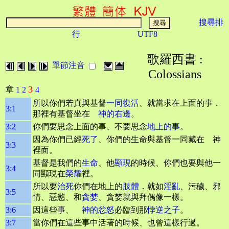
搜尋排
行
UTF8
歌羅西書 :
單節注音
Colossians
3
章
1
2
4
所以你們若真與基督
一同復活
、就當求在上面的事．
3:1
那裡有基督坐在
神的右邊
。
3:2
你們要思念上面的事、不要思念
地上的事
。
因為你們已經
死了
、你們的生命與基督一同藏在 神
3:3
裡面。
基督是我們的
生命
、他
顯現
的時候、你們也要與他一
3:4
同顯現在
榮耀
裡。
所以要
治死
你們在地上的
肢體
．就如
淫亂
、污穢、邪
3:5
情、惡慾、和
貪婪
、貪婪就與拜偶像一樣。
3:6
因這些事、
神的忿怒
必臨到那
悖逆之子
。
3:7
當你們在這些事中活著的時候、也曾這樣行過。