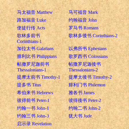
马太福音 Matthew
马可福音 Mark
路加福音 Luke
约翰福音 John
使徒行传 Acts
罗马书 Romans
歌林多前书
歌林多後书 Corinthians-2
Corinthians-1
加拉太书 Galatians
以弗所书 Ephesians
腓利比书 Philippians
歌罗西书 Colossians
帖撒罗尼迦前书
帖撒罗尼迦後书
Thessalonians-1
Thessalonians-2
提摩太前书 Timothy-1
提摩太後书 Timothy-2
提多书 Titus
腓利门书 Philemon
希伯来书 Hebrews
雅各书 James
彼得前书 Peter-1
彼得後书 Peter-2
约翰一书 John-1
约翰二书 John-2
约翰三书 John-3
犹大书 Jude
启示录 Revelation