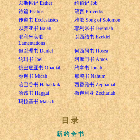
以斯帖记 Esther
约伯记 Job
诗篇 Psalms
箴言 Proverbs
传道书 Ecclesiastes
雅歌 Song of Solomon
以赛亚书 Isaiah
耶利米书 Jeremiah
耶利米哀歌
以西结书 Ezekiel
Lamentations
但以理书 Daniel
何西阿书 Hosea
约珥书 Joel
阿摩司书 Amos
俄巴底亚书 Obadiah
约拿书 Jonah
弥迦书 Micah
那鸿书 Nahum
哈巴谷书 Habakkuk
西番雅书 Zephaniah
哈该书 Haggai
撒迦利亚 Zechariah
玛拉基书 Malachi
目 录
新 约 全 书