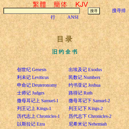
搜寻排
行
ANSI
目 录
旧 约 全 书
创世纪 Genesis
出埃及记 Exodus
利未记 Leviticus
民数记 Numbers
申命记 Deuteronomy
约书亚记 Joshua
士师记 Judges
路得记 Ruth
撒母耳记上 Samuel-1
撒母耳记下 Samuel-2
列王记上 Kings-1
列王记下 Kings-2
历代志上 Chronicles-1
历代志下 Chronicles-2
以斯拉记 Ezra
尼希米记 Nehemiah