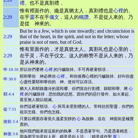
禮
、也不是真割禮．
惟有裡面作的、纔是真猶太人．真割禮也是
心
裡
的、
2:29
在乎
靈
不在乎
儀文
．這人的
稱讚
、不是從人來的、乃
是從 神來的。
But he is a Jew, which is one inwardly; and circumcision is
2:29
that of the heart, in the spirit, and not in the letter; whose
praise is not of men, but of God.
惟有里面作的，才是真犹太人。真割礼也是心里的，
2:29
在乎灵，不在乎仪文。这人的称赞不是从人来的，乃
是从神来的。
申:10:16
所以你們要將
心裡
的污穢除掉。不可再硬著頸項．
耶和華你 神必將你
心裡
、和你後裔心裡的污穢除掉、好叫你盡
申:30:6
心盡性愛耶和華你的 神、使你可以存活。
猶大人和耶路撒冷的居民哪、你們當自行割禮、歸耶和華、將
心
耶:4:4
裡
的污穢除掉．恐怕我的忿怒、因你們的惡行發作、如火著起、
甚至無人能以熄滅。
你們這硬著頸項、
心
與耳未受割禮的人、常時抗拒聖靈．你們的
徒:7:51
祖宗怎樣、你們也怎樣。
只要以裡面存著長久溫柔安靜的
心
為妝飾．這在 神面前是極寶
彼前:3:4
貴的。
他叫我們能承當這新約的執事．不是憑著字句、乃是憑著精意．
林後:3:6
因為那字句是叫人死、精意是叫人活。〔精意或作聖
靈
〕