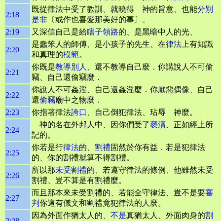
既從律法中受了教訓、就曉得 神的旨意、也能
分別
2:18
是非
〔或作也喜愛那美好的事〕、
2:19
又深信自己是給
瞎子
領路
的、是黑暗中人的光、
是蠢笨人的師傅、是小孩子的先生、在
律法
上有知識
2:20
和真理的
模範
。
你既是
教導別人
、還不教導自己麼．你講說人不可偷
2:21
竊、自己還偷竊麼．
你說人不可姦淫、自己還姦淫麼．你厭惡偶像、自己
2:22
還
偷竊
廟中之物麼．
2:23
你指著律法
誇口
、自己倒犯律法、玷辱 神麼。
神的名在外邦人中、因你們受了
褻瀆
、正如經上所
2:24
記的。
你若是行
律法
的、
割禮
固然於你有益．若是犯律法
2:25
的、你的割禮就算不得割禮。
所以那
未受割禮
的、若遵守律法的條例、他雖然未受
2:26
割禮、豈不算是有割禮麼。
而且那本來未受割禮的、若能全守律法、豈不是要
審
2:27
判
你這有儀文和割禮竟犯律法的人麼。
因為外面作猶太人的、
不是
真猶太人、外面肉身的
割
2:28