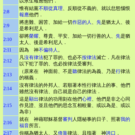
以永生報應他們．
惟有結黨
不順從真理
、反順從不義的、就以忿怒惱恨
2:8
報應
他們．
將患難、困苦、加給一切
作惡的人
、
先
是猶太人、後
2:9
是希利尼人．
卻將
榮耀
、尊貴、平安、加給一切行善的人、
先
是猶
2:10
太人、後是希利尼人．
2:11
因為 神
不偏待人
。
凡
沒有律法
犯了罪的、也必不
按律法
滅亡．凡在律法
2:12
以下犯了罪的、也必按律法受審判、
（原來在 神面前、不是
聽
律法的為義、乃是
行
律法
2:13
的稱義．
沒有律法的外邦人、若順著本性行律法上的事、他們
2:14
雖然沒有律法、自己就是自己的律法．
這是
顯出
律法的功用刻在他們
心裡
、他們是非之心同
2:15
作見證、並且他們的思念互相較量、或以為是、或以
為非）
就在 神藉耶穌基督
審判
人隱秘事的日子、照著
我的
2:16
福音
所言。
2:17
你稱為猶太人、又
倚靠
律法、且指著 神
誇口
．