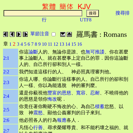
搜尋排
行
UTF8
羅馬書 : Romans
單節注音
2
章
1
3
4
5
6
7
8
9
10
11
12
13
14
15
16
你這
論斷
人的、無論你是誰、也
無可推諉
、你在甚麼
2:1
事上論斷人、就在甚麼事上定自己的罪．因你這論斷
人的、自己所行卻和別人一樣。
2:2
我們知道這樣行的人、 神必照真理審判他。
你這人哪、你論斷行這樣事的人、自己所行的卻和別
2:3
人一樣、你以為能逃脫 神的審判麼。
還是你藐視他
豐富的恩慈
、
寬容
、
忍耐
、不曉得他的
2:4
的恩慈是領你
悔改
呢．
你竟任著你剛硬不悔改的心、為自己
積蓄
忿怒、以
2:5
致 神
震怒
、顯他公義審判的日子來到。
2:6
他必照各人的行為
報應
各人．
凡恆心
行善
、尋求榮耀尊貴、和不能朽壞之福的、就
2:7