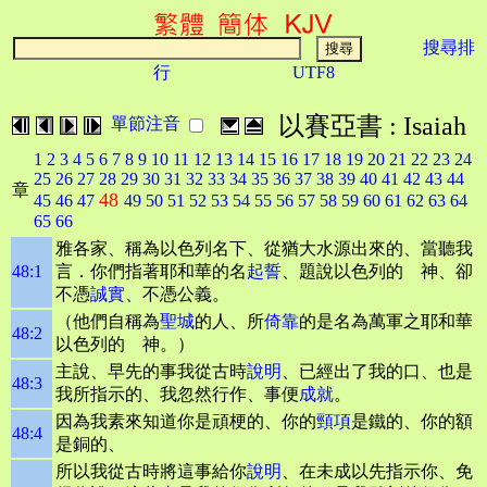
搜尋排
行
UTF8
以賽亞書 : Isaiah
單節注音
1
2
3
4
5
6
7
8
9
10
11
12
13
14
15
16
17
18
19
20
21
22
23
24
25
26
27
28
29
30
31
32
33
34
35
36
37
38
39
40
41
42
43
44
章
48
45
46
47
49
50
51
52
53
54
55
56
57
58
59
60
61
62
63
64
65
66
雅各家、稱為以色列名下、從猶大水源出來的、當聽我
48:1
言．你們指著耶和華的名
起誓
、題說以色列的 神、卻
不憑
誠實
、不憑公義。
（他們自稱為
聖城
的人、所
倚靠
的是名為萬軍之耶和華
48:2
以色列的 神。）
主說、早先的事我從古時
說明
、已經出了我的口、也是
48:3
我所指示的、我忽然行作、事便
成就
。
因為我素來知道你是頑梗的、你的
頸項
是鐵的、你的額
48:4
是銅的、
所以我從古時將這事給你
說明
、在未成以先指示你、免