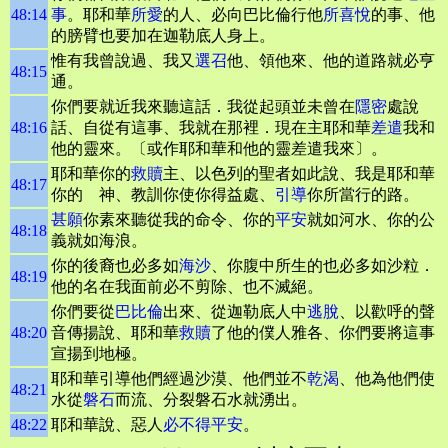
48:14
事
。耶和華
所愛
的人、必向巴比倫行他
所喜悅
的事、他
的膀臂也要加在迦勒底人身上。
惟有我曾說過、我又
選召
他、領他來、他的道路就必亨
48:15
通。
你們要就近我來聽這話．我從起頭並未曾在
隱密
處說
48:16
話、自從有這事、我就在那裡．現在主耶和華
差遣
我和
他的靈來。〔或作耶和華和他的靈差遣我來〕。
耶和華你的
救贖
主、以色列的聖者如此說、我是耶和華
48:17
你的 神、教訓你使你得益處、
引導
你所當行的路。
甚願
你素來聽從我的命令、你的
平安
就如河水、你的公
48:18
義就如海浪。
你的後裔也必多如
海沙
、你腹中所生的也必多如沙粒．
48:19
他的名在我面前必不剪除、也不滅絕。
你們要從
巴比倫
出來、從迦勒底人中
逃脫
、以歡呼的聲
48:20
音傳揚說、耶和華
救贖
了他的僕人雅各、你們要將這事
宣揚到地極。
耶和華引導他們經過沙漠、他們並不
乾渴
、他為他們使
48:21
水從
磐石
而流、分裂磐石水就湧出。
48:22
耶和華說、惡人
必不得平安
。