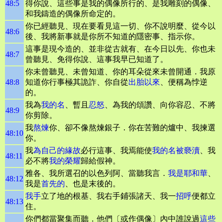
48:5
得你說、這些事是我的偶像所行的、是我雕刻的偶像、
和我鑄造的偶像所命定的。
你已經聽見、現在要看見這一切、你不說明麼、從今以
48:6
後、我將新事就是你所不知道的隱密事、指示你。
這事是現今造的、並非從古就有、在今日以先、你也未
48:7
曾聽見、免得你說、這事我早已知道了。
你未曾聽見、未曾知道、你的耳朵從來未曾開通．我原
48:8
知道你行事極其詭詐、你自從
出胎以來
、便稱為悖逆
的。
我為
我的名
、暫且
忍怒
、為我的頌讚、向你容忍、不將
48:9
你剪除。
我
熬煉
你、卻不像熬煉銀子．你在苦難的爐中、我揀選
48:10
你。
我
為自己的緣故
必行這事、我焉能使
我的名
被褻瀆
、我
48:11
必不將
我的榮耀
歸給假神。
雅各、我所選召的以色列阿、當聽我言．
我是耶和華
、
48:12
我是
首先的
、也是末後的。
我手
立了地的根基、我右手鋪張諸天、我一
招呼
便都立
48:13
住。
你們都當聚集而聽．他們〔或作偶像〕內中誰說過
這些