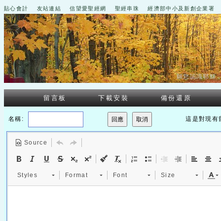
貼心會計
友站連結
信望愛聖經網
聖經串珠
經濟部中小及新創企業署
願您認識耶穌
留言板
下載安裝
備份還原
名稱:
這是對現有
Source
Styles
Format
Font
Size