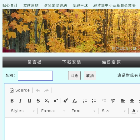
貼心會計
友站連結
信望愛聖經網
聖經串珠
經濟部中小及新創企業署
願您認識耶穌
留言板
下載安裝
備份還原
名稱:
這是對現有
Source
Styles
Format
Font
Size