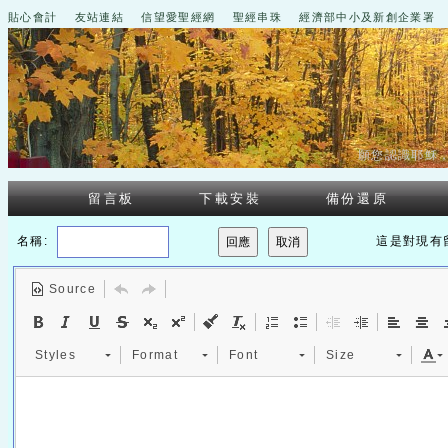
貼心會計
友站連結
信望愛聖經網
聖經串珠
經濟部中小及新創企業署
願您認識耶穌
留言板
下載安裝
備份還原
名稱:
這是對現有
Source
Styles
Format
Font
Size