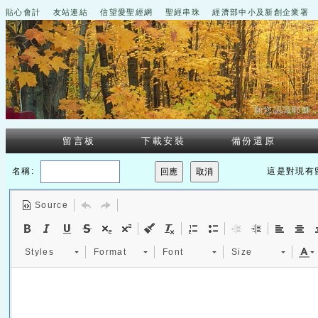
貼心會計
友站連結
信望愛聖經網
聖經串珠
經濟部中小及新創企業署
願您認識耶穌
留言板
下載安裝
備份還原
名稱:
這是對現有
Source
Styles
Format
Font
Size