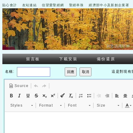
貼心會計
友站連結
信望愛聖經網
聖經串珠
經濟部中小及新創企業署
願您認識耶穌
留言板
下載安裝
備份還原
名稱:
這是對現有
Source
Styles
Format
Font
Size