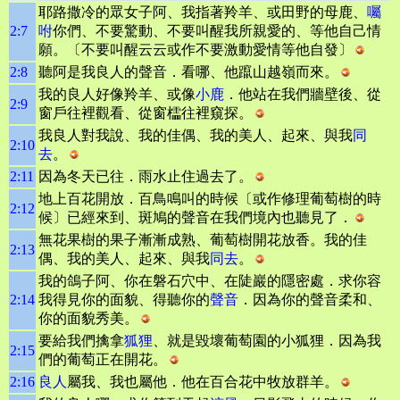
耶路撒冷的眾女子阿、我指著羚羊、或田野的母鹿、
囑
2:7
咐
你們、不要驚動、不要叫醒我所親愛的、等他自己情
願。〔不要叫醒云云或作不要激動愛情等他自發〕
2:8
聽阿是我良人的聲音．看哪、他躥山越嶺而來。
我的良人好像羚羊、或像
小鹿
．他站在我們牆壁後、從
2:9
窗戶往裡觀看、從窗櫺往裡窺探。
我良人對我說、我的佳偶、我的美人、起來、與我
同
2:10
去
。
2:11
因為冬天已往．雨水止住過去了。
地上百花開放．百鳥鳴叫的時候〔或作修理葡萄樹的時
2:12
候〕已經來到、斑鳩的聲音在我們境內也聽見了．
無花果樹的果子漸漸成熟、葡萄樹開花放香。我的佳
2:13
偶、我的美人、起來、與我
同去
。
我的鴿子阿、你在磐石穴中、在陡巖的隱密處．求你容
2:14
我得見你的面貌、得聽你的
聲音
．因為你的聲音柔和、
你的面貌秀美。
要給我們擒拿
狐狸
、就是毀壞葡萄園的小狐狸．因為我
2:15
們的葡萄正在開花。
2:16
良人
屬我、我也屬他．他在百合花中牧放群羊。