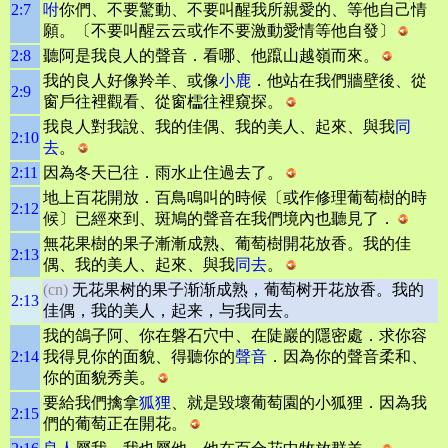
2:7
咐
你們、不要驚動、不要叫醒我所親愛的、等他自己情
願。〔不要叫醒云云或作不要激動愛情等他自發〕
2:8
聽阿是我良人的聲音．看哪、他躥山越嶺而來。
我的良人好像羚羊、或像
小鹿
．他站在我們牆壁後、從
2:9
窗戶往裡觀看、從窗櫺往裡窺探。
我良人對我說、我的佳偶、我的美人、起來、與我
同
2:10
去
。
2:11
因為冬天已往．雨水止住過去了。
地上百花開放．百鳥鳴叫的時候〔或作修理葡萄樹的時
2:12
候〕已經來到、斑鳩的聲音在我們境內也聽見了．
無花果樹的果子漸漸成熟、葡萄樹開花放香。我的佳
2:13
偶、我的美人、起來、與我
同去
。
(cn)
无花果树的果子渐渐成熟，葡萄树开花放香。我的
2:13
佳偶，我的美人，起来，与我同去。
我的鴿子阿、你在磐石穴中、在陡巖的隱密處．求你容
2:14
我得見你的面貌、得聽你的
聲音
．因為你的聲音柔和、
你的面貌秀美。
要給我們擒拿
狐狸
、就是毀壞葡萄園的小狐狸．因為我
2:15
們的葡萄正在開花。