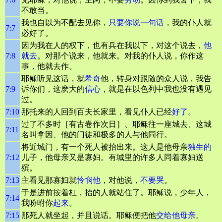
不敢当。
我也自以为不配去见你，
只要你说一句话
，我的仆人就
7:7
必好了。
因为我在人的权下，也有兵在我以下，对这个说去，
他
7:8
就去
。对那个说来，他就来。对我的仆人说，你作这
事，他就去作。
耶稣听见这话，就
希奇
他，转身对跟随的众人说，我告
7:9
诉你们，这麽大的
信心
，就是在以色列中我也没有遇见
过。
7:10
那托来的人回到百夫长家里，看见仆人已经
好了
。
过了不多时［有古卷作次日］、耶稣往一座城去、这城
7:11
名叫拿因、他的门徒和极多的人与他同行。
将近城门，有一个死人被抬出来。这人是他母亲
独生
的
7:12
儿子，他母亲又是寡妇。有城里的许多人同着寡妇送
殡。
7:13
主看见那寡妇就
怜悯他
，对他说，
不要哭
。
于是进前按着杠，抬的人就站住了。耶稣说，少年人，
7:14
我吩咐你
起来
。
7:15
那死人就坐起，并且说话。耶稣便把他
交给他母亲
。