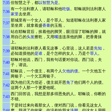
7:35
但智慧之子，都
以智慧为是
。
有一个法利赛人，请耶稣和他
吃饭
。耶稣就到法利赛人
7:36
家里
去坐席。
那城里有一个女人，是个罪人。知道耶稣在法利赛人家
7:37
里坐席，就拿着盛
香膏
的玉瓶，
站在耶稣背后，挨着他的脚哭，眼泪湿了耶稣的脚，就
7:38
用自己的
头发
擦乾，又用
嘴
连连亲他的脚，把香膏抹
上。
请耶稣的法利赛人看见这事，心里说，这人若是
先知
，
7:39
必知道摸他的
是谁
，是个怎样的女人，乃是个
罪人
。
耶稣对他说，西门，我有句话要对你说。西门说，夫
7:40
子，请说。
耶稣说，一个债主，有两个人
欠他的债
。一个欠他五十
7:41
两银子，一个欠五两银子。
因为他们无力偿还，债主就开恩
免了
他们两个人的债。
7:42
这两个人那一个更爱他呢。
西门回答说，我想是那多得恩免的人。耶稣说，你断的
7:43
不错。
于是转过来向着那女人，便对西门说，你看见这女人
7:44
麽。我进了你的家，你没有给我水
洗脚
。但这女人用眼