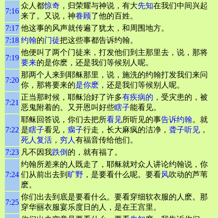
众人都
惊奇
，归荣耀与神说，有大
先知
在我们中间兴起
7:16
来了。又说，神
眷顾
了他的百姓。
7:17
他这事的风声就传遍了犹太，和周围地方。
7:18
约翰
的
门徒
把这些事都告诉约翰。
他便叫了两个门徒来，打发他们到主那里去，说，那将
7:19
要来
的是你麽，还是我们等候别人呢。
那两个人来到耶稣那里，说，施洗的约翰打发我们来问
7:20
你，那将要来的
是你麽
，还是我们等候别人呢。
正当那时候，耶稣治好了许多
有疾病的
，受灾患的，被
7:21
恶鬼附着的。又开恩叫好些
瞎子
能看见。
耶稣回答说，你们去把所
看见
所听见的事
告诉约翰
。就
7:22
是
瞎子
看见，
瘸子
行走，长大麻疯的洁净，
聋子听见
，
死人复活
，
穷人
有福音传给他们。
7:23
凡不因我
跌倒
的，就有福了。
约翰所差来的人既走了，耶稣就对众人讲论约翰说，你
7:24
们从前出去到
旷野
，是要看什么呢。要看
风
吹动的芦苇
麽。
你们出去到底是要看什么。要看穿细软衣服的人麽。那
7:25
穿华丽衣服宴乐度日的人，是在王宫里。