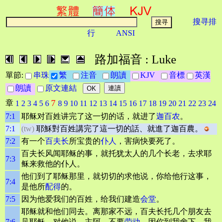
搜寻排
行
ANSI
路加福音 : Luke
單節:
串珠
繁
注音
朗讀
KJV
音標
英漢
朗讀
原文連結
7
章
1
2
3
4
5
6
8
9
10
11
12
13
14
15
16
17
18
19
20
21
22
23
24
7:1
耶稣对百姓讲完了这一切的话，就进了
迦百农
。
7:1
(tw)
耶穌對百姓講完了這一切的話、就進了迦百農。
7:2
有一个
百夫长
所宝贵的
仆人
，害病快要死了。
百夫长风闻耶稣的事，就托犹太人的几个长老，去求耶
7:3
稣来救他的仆人。
他们到了耶稣那里，就切切的求他说，你给他行这事，
7:4
是他所
配得
的。
7:5
因为他爱我们的百姓，给我们建造
会堂
。
耶稣就和他们同去。离那家不远，百夫长托几个朋友去
7:6
见耶稣，对他说，主阿，不要
劳动
。因你到我舍下，我