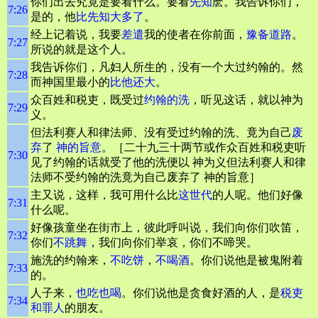
你们出去究竟是要看什么。要看
先知
麽。我告诉你们，
7:26
是的，他
比先知大多了
。
经上记着说，我要
差遣
我的使者在你前面，
豫备道路
。
7:27
所说的就是这个人。
我告诉你们，凡妇人所生的，没有一个大过约翰的。然
7:28
而神国里最小的
比他还大
。
众百姓和税吏，既受过
约翰的洗
，听见这话，就以神为
7:29
义。
但法利赛人和律法师、没有受过约翰的洗、竟为自己
废
弃
了
神的旨意
。［二十九三十两节或作众百姓和税吏听
7:30
见了约翰的话就受了他的洗便以 神为义但法利赛人和律
法师不受约翰的洗竟为自己废弃了 神的旨意］
主又说，这样，我可用什么比
这世代
的人呢。他们好像
7:31
什么呢。
好像孩童坐在街市上，彼此呼叫说，我们向你们吹笛，
7:32
你们
不跳舞
，我们向你们举哀，你们不啼哭。
施洗的约翰来，
不吃饼
，
不喝酒
。你们说他是被鬼附着
7:33
的。
人子来，
也吃也喝
。你们说他是贪食好酒的人，是
税吏
7:34
和罪人
的朋友。