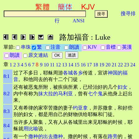
搜寻排
行
ANSI
路加福音 : Luke
單節:
串珠
繁
注音
朗讀
KJV
音標
英漢
朗讀
原文連結
8
章
1
2
3
4
5
6
7
9
10
11
12
13
14
15
16
17
18
19
20
21
22
23
24
过了不多日，耶稣周游
各城各乡
传道，宣讲
神国的福
8:1
音
。和他同去的有十二个门徒，
还有被恶鬼所附，被疾病所累，已经治好的几个
妇女
，
8:2
内中有称为
抹大拉的马利亚
，曾有
七个鬼
从他身上赶出
来。
又有希律的家宰苦撒的妻子
约亚拿
，并苏撒拿，和好些
8:3
别的妇女，都是用自己的财物供给耶稣和门徒。
当许多人聚集，又有人从各城里出来见耶稣的时候，耶
8:4
稣就
用比喻
说，
有一个
撒种的
出去撒种
。撒的时候，有落在
路旁
的，被