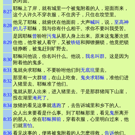
的对面。
耶稣上了岸，就有城里一个被鬼附着的人，迎面而来，
8:27
这个人许久不穿衣服，不住房子，只住在坟茔里。
他见了耶稣，就俯伏在他面前，大声
喊叫
，说，
至高
神
8:28
的儿子
耶稣，我与你有什么相干。求你不要叫我受苦。
是因耶稣
曾
吩咐
污鬼
从那人身上出来。原来这鬼屡次抓
8:29
住他，他常被人看守，又被
铁链
和脚镣捆锁，他竟把锁
链挣断，被鬼赶到旷野去。
耶稣问他说，你名叫什么。他说，
我名叫群
。这是因为
8:30
附着他的鬼多。
8:31
鬼就央求耶稣，不要吩咐他们到
无底坑
里去。
那里有一大群
猪
，在山上吃食。
鬼央求耶稣
，准他们进
8:32
入猪里去。耶稣准了他们。
鬼就从那人出来，进入猪里去。于是那群猪闯下山崖，
8:33
投在湖里
淹死了
。
8:34
放猪的看见这事就
逃跑
了，去告诉城里和乡下的人。
众人出来要看是什么事。到了耶稣那里，看见
鬼
所离开
8:35
的那人，坐在
耶稣脚前
，穿着衣服，心里明白过来，他
们就
害怕
。
8:36
看见这事的，便将被鬼附着的人怎麽得救，
告诉
他们。