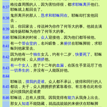
格拉森周围的人，因为害怕得很，都
求耶稣离开
他们。
8:37
耶稣就上船回去了。
鬼所离开的那人，
恳求和耶稣同在
。耶稣却打发他回
8:38
去，
说，你回家去，传说神为你作了何等大的事。他就去满
8:39
城传扬耶稣为他作了何等大的事。
8:40
耶稣回来的时候，
众人
迎接他，因为他们都等候他。
有一个
管会堂的
，名叫睚鲁，来
俯伏
在耶稣脚前，求耶
8:41
稣到他家里去。
因为他有一个
独生
女儿，约有十二岁，
快要死了
。耶稣
8:42
去的时候，众人
拥挤
他。
有一个女人
，患了十二年的
血漏
，在医生手里花尽了他
8:43
一切养生的
，并没有一人能医好他。
8:44
耶稣说，
摸我的是谁
。众人都不承认，彼得和同行的人
8:45
都说，夫子，众人拥拥挤挤紧靠着你。有古卷在此有你
还问摸我的是谁麽
8:46
耶稣说，总有人摸我。因我觉得有
能力
从我身上出去。
那女人
知道
不能隐藏，就战战兢兢的来俯伏在耶稣脚