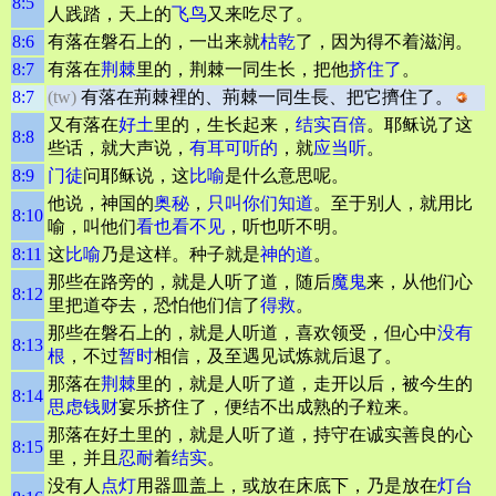
8:5
人践踏，天上的
飞鸟
又来吃尽了。
8:6
有落在磐石上的，一出来就
枯乾
了，因为得不着滋润。
8:7
有落在
荆棘
里的，荆棘一同生长，把他
挤住了
。
8:7
(tw)
有落在荊棘裡的、荊棘一同生長、把它擠住了。
又有落在
好土
里的，生长起来，
结实
百倍
。耶稣说了这
8:8
些话，就大声说，
有耳可听的
，就
应当听
。
8:9
门徒
问耶稣说，这
比喻
是什么意思呢。
他说，神国的
奥秘
，
只叫你们知道
。至于别人，就用比
8:10
喻，叫他们
看也看不见
，听也听不明。
8:11
这
比喻
乃是这样。种子就是
神的道
。
那些在路旁的，就是人听了道，随后
魔鬼
来，从他们心
8:12
里把道夺去，恐怕他们信了
得救
。
那些在磐石上的，就是人听道，喜欢领受，但心中
没有
8:13
根
，不过
暂时
相信，及至遇见试炼就后退了。
那落在
荆棘
里的，就是人听了道，走开以后，被今生的
8:14
思虑
钱财
宴乐挤住了，便结不出成熟的子粒来。
那落在好土里的，就是人听了道，持守在诚实善良的心
8:15
里，并且
忍耐
着
结实
。
没有人
点灯
用器皿盖上，或放在床底下，乃是放在
灯台