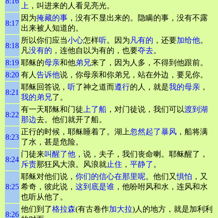
8:16
上
，叫进来的人看见亮光。
因为
掩藏的事
，没有不显出来的。隐瞒的事，没有不露
8:17
出来被人知道的。
所以你们应当
小心
怎样
听
。因为
凡有的
，还要
加给他
。
8:18
凡
没有的
，连他自以为有的，也要
夺去
。
8:19
耶稣的
母亲
和他
弟兄
来了，因为人多，不得到他跟前。
8:20
有人
告诉他
说，你母亲和你弟兄，站在外边，要见你。
耶稣回答说，
听
了神之道而
遵行
的人，就是
我的母亲
，
8:21
我的弟兄
了。
有一天耶稣和门徒
上了船
，对门徒说，我们可以
渡到湖
8:22
那边
去。他们就开了船。
正行的时候，耶稣睡着了。湖上
忽然起了暴风
，船将满
8:23
了水，甚是危险。
门徒来
叫醒了他
，说，夫子，我们丧命喇。耶稣醒了，
8:24
斥责
那狂风大浪。风浪就
止住
，
平静
了
。
耶稣对他们说，
你们的信心在那里呢
。他们又
惧怕
，又
8:25
希奇，彼此说，
这到底是谁
，他吩咐风和水，连风和水
也听从他了。
他们到了
格拉森
(有古卷作
加大拉
)人的地方，就是加利利
8:26