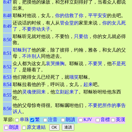
8:47
前，把摸他的缘故，和怎样立刻得好了，当着众人都说
出来。
8:48
耶稣对他说，女儿，
你的信救了你
，
平平安安
的去吧。
还说话的时候，有人从
管会堂的
家里来说，
你的女儿死
8:49
了
，
不要劳动
夫子
。
耶稣听见就对他说，不要怕，
只要信
，你的女儿就必得
8:50
救。
耶稣到了
他的家，除了彼得，约翰，雅各，和女儿的父
8:51
母，
不许别人
同他进去。
众人都为这女儿
哀哭
捶胸
。耶稣说，
不要哭
，他
不是死
8:52
了
，是睡着了。
8:53
他们晓得女儿已经死了，就
嗤笑
耶稣。
8:54
耶稣拉着他的手，呼叫说，女儿，
起来
吧。
他的
灵魂便回来
，他
立刻起来了
。耶稣吩咐给他东西
8:55
吃。
他的父母惊奇得很。耶稣嘱咐他们，
不要把所作的事告
8:56
诉人
。
單節:
串珠
繁
注音
朗讀
KJV
音標
英漢
朗讀
原文連結