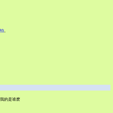
怕
。
我的是谁麽