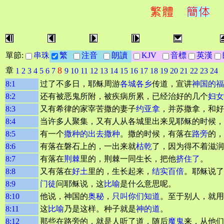
單節:
串珠
繁
注音
朗讀
KJV
音標
英漢
8
章
1
2
3
4
5
6
7
9
10
11
12
13
14
15
16
17
18
19
20
21
22
23
24
8:1
过了不多日，耶稣周游
各城各乡
传道，宣讲
神国的福
8:2
还有被恶鬼所附，被疾病所累，已经治好的几个
妇女
8:3
又有希律的家宰苦撒的妻子
约亚拿
，并苏撒拿，和好
8:4
当许多人聚集，又有人从各城里出来见耶稣的时候，
8:5
有一个
撒种的
出去撒种
。撒的时候，有落在
路旁
的，
8:6
有落在磐石上的，一出来就
枯乾
了，因为得不着滋润
8:7
有落在
荆棘
里的，荆棘一同生长，把他
挤住了
。
8:8
又有落在
好土
里的，生长起来，
结实
百倍
。耶稣说了
8:9
门徒
问耶稣说，这
比喻
是什么意思呢。
8:10
他说，神国的
奥秘
，
只叫你们知道
。至于别人，就用
8:11
这
比喻
乃是这样。种子就是
神的道
。
8:12
那些在路旁的，就是人听了道，随后
魔鬼
来，从他们