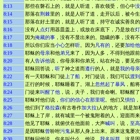
8:13
那些在磐石上的，就是人听道，喜欢领受，但心中
没
8:14
那落在
荆棘
里的，就是人听了道，走开以后，被今生
8:15
那落在好土里的，就是人听了道，持守在诚实善良的
8:16
没有人
点灯
用器皿盖上，或放在床底下，乃是放在
灯
8:17
因为
掩藏的事
，没有不显出来的。隐瞒的事，没有不
8:18
所以你们应当
小心
怎样
听
。因为
凡有的
，还要
加给他
8:19
耶稣的
母亲
和他
弟兄
来了，因为人多，不得到他跟前
8:20
有人
告诉他
说，你母亲和你弟兄，站在外边，要见你
8:21
耶稣回答说，
听
了神之道而
遵行
的人，就是
我的母亲
8:22
有一天耶稣和门徒
上了船
，对门徒说，我们可以
渡到
8:23
正行的时候，耶稣睡着了。湖上
忽然起了暴风
，船将
8:24
门徒来
叫醒了他
，说，夫子，我们丧命喇。耶稣醒了
8:25
耶稣对他们说，
你们的信心在那里呢
。他们又
惧怕
，
8:26
他们到了
格拉森
(有古卷作
加大拉
)人的地方，就是加
8:27
耶稣上了岸，就有城里一个被鬼附着的人，迎面而来
8:28
他见了耶稣，就俯伏在他面前，大声
喊叫
，说，
至高
8:29
是因耶稣
曾
吩咐
污鬼
从那人身上出来。原来这鬼屡次
8:30
耶稣问他说，你名叫什么。他说，
我名叫群
。这是因