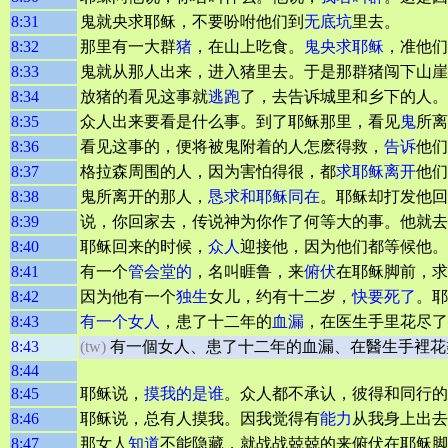
8:31
鬼就央求耶稣，不要吩咐他们到
无底坑
里去。
8:32
那里有一大群
猪
，在山上吃食。
鬼央求耶稣
，准他们
8:33
鬼就从那人出来，进入猪里去。于是那群猪闯下山崖
8:34
放猪的看见这事就
逃跑
了，去告诉城里和乡下的人。
8:35
众人出来要看是什么事。到了耶稣那里，看见
鬼
所离
8:36
看见这事的，便将被鬼附着的人怎麽得救，
告诉
他们
8:37
格拉森周围的人，因为害怕得很，都
求耶稣离开
他们
8:38
鬼所离开的那人，
恳求和耶稣同在
。耶稣却打发他回
8:39
说，你回家去，传说神为你作了何等大的事。他就去
8:40
耶稣回来的时候，
众人
迎接他，因为他们都等候他。
8:41
有一个
管会堂的
，名叫睚鲁，来
俯伏
在耶稣脚前，求
8:42
因为他有一个
独生
女儿，约有十二岁，
快要死了
。耶
8:43
有一个女人
，患了十二年的
血漏
，在医生手里花尽了
8:43
(tw)
有一個女人、患了十二年的血漏、在醫生手裡花
8:44
8:45
耶稣说，
摸我的是谁
。众人都不承认，彼得和同行的
8:46
耶稣说，总有人摸我。因我觉得有
能力
从我身上出去
8:47
那女人
知道
不能隐藏，就战战兢兢的来俯伏在耶稣脚