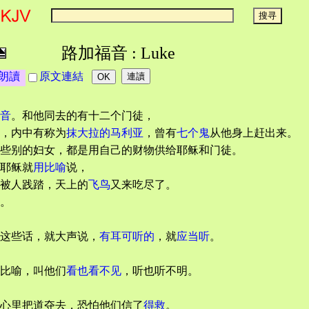
路加福音 : Luke
朗讀
原文連結
音
。和他同去的有十二个门徒，
，内中有称为
抹大拉的马利亚
，曾有
七个鬼
从他身上赶出来。
些别的妇女，都是用自己的财物供给耶稣和门徒。
耶稣就
用比喻
说，
被人践踏，天上的
飞鸟
又来吃尽了。
。
这些话，就大声说，
有耳可听的
，就
应当听
。
比喻，叫他们
看也看不见
，听也听不明。
心里把道夺去，恐怕他们信了
得救
。