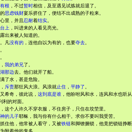
有根
，不过
暂时
相信，及至遇见试炼就后退了。
的
思虑
钱财
宴乐挤住了，便结不出成熟的子粒来。
心里，并且
忍耐
着
结实
。
台上
，叫进来的人看见亮光。
露出来被人知道的。
。凡
没有的
，连他自以为有的，也要
夺去
。
。
。
，
我的弟兄
了。
湖那边
去。他们就开了船。
满了水，甚是危险。
，
斥责
那狂风大浪。风浪就
止住
，
平静
了
。
又希奇，彼此说，
这到底是谁
，他吩咐风和水，连风和水也听从
利利的对面。
，这个人许久不穿衣服，不住房子，只住在坟茔里。
神的儿子
耶稣，我与你有什么相干。求你不要叫我受苦。
抓住他，他常被人看守，又被
铁链
和脚镣捆锁，他竟把锁链挣断
为附着他的鬼多。