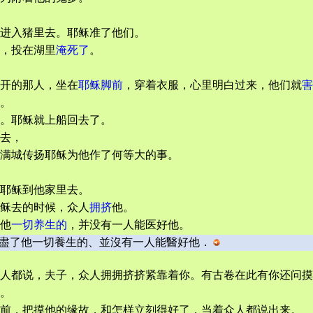
进入猪里去。耶稣准了他们。
，投在湖里
淹死了
。
开的那人，坐在
耶稣脚前
，穿着衣服，心里明白过来，他们就
害
。
。耶稣就上船回去了。
去，
满城传扬耶稣为他作了何等大的事。
耶稣到他家里去。
稣去的时候，众人
拥挤
他。
他
一切养生的
，并没有一人能医好他。
盡了他一切養生的、並沒有一人能醫好他．
人都说，夫子，众人拥拥挤挤紧靠着你。有古卷在此有你还问摸
。
前，把摸他的缘故，和怎样立刻得好了，当着众人都说出来。