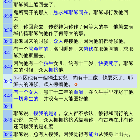
8:37
耶稣就上船回去了。
鬼所离开的那人，
恳求和耶稣同在
。耶稣却打发他回
8:38
去，
说，你回家去，传说神为你作了何等大的事。他就去满
8:39
城传扬耶稣为他作了何等大的事。
8:40
耶稣回来的时候，
众人
迎接他，因为他们都等候他。
有一个
管会堂的
，名叫睚鲁，来
俯伏
在耶稣脚前，求耶
8:41
稣到他家里去。
因为他有一个
独生
女儿，约有十二岁，
快要死了
。耶稣
8:42
去的时候，众人
拥挤
他。
(tw)
因他有一個獨生女兒、約有十二歲、快要死了。耶
8:42
穌去的時候、眾人擁擠他。
有一个女人
，患了十二年的
血漏
，在医生手里花尽了他
8:43
一切养生的
，并没有一人能医好他。
8:44
耶稣说，
摸我的是谁
。众人都不承认，彼得和同行的人
8:45
都说，夫子，众人拥拥挤挤紧靠着你。有古卷在此有你
还问摸我的是谁麽
8:46
耶稣说，总有人摸我。因我觉得有
能力
从我身上出去。