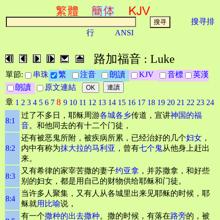
搜寻排
行
ANSI
路加福音 : Luke
單節:
串珠
繁
注音
朗讀
KJV
音標
英漢
朗讀
原文連結
8
章
1
2
3
4
5
6
7
9
10
11
12
13
14
15
16
17
18
19
20
21
22
23
24
过了不多日，耶稣周游
各城各乡
传道，宣讲
神国的福
8:1
音
。和他同去的有十二个门徒，
还有被恶鬼所附，被疾病所累，已经治好的几个
妇女
，
8:2
内中有称为
抹大拉的马利亚
，曾有
七个鬼
从他身上赶出
来。
又有希律的家宰苦撒的妻子
约亚拿
，并苏撒拿，和好些
8:3
别的妇女，都是用自己的财物供给耶稣和门徒。
当许多人聚集，又有人从各城里出来见耶稣的时候，耶
8:4
稣就
用比喻
说，
有一个
撒种的
出去撒种
。撒的时候，有落在
路旁
的，被