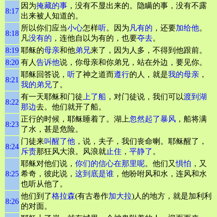
因为
掩藏的事
，没有不显出来的。隐瞒的事，没有不露
8:17
出来被人知道的。
所以你们应当
小心
怎样
听
。因为
凡有的
，还要
加给他
。
8:18
凡
没有的
，连他自以为有的，也要
夺去
。
8:19
耶稣的
母亲
和他
弟兄
来了，因为人多，不得到他跟前。
8:20
有人
告诉他
说，你母亲和你弟兄，站在外边，要见你。
耶稣回答说，
听
了神之道而
遵行
的人，就是
我的母亲
，
8:21
我的弟兄
了。
有一天耶稣和门徒
上了船
，对门徒说，我们可以
渡到湖
8:22
那边
去。他们就开了船。
正行的时候，耶稣睡着了。湖上
忽然起了暴风
，船将满
8:23
了水，甚是危险。
门徒来
叫醒了他
，说，夫子，我们丧命喇。耶稣醒了，
8:24
斥责
那狂风大浪。风浪就
止住
，
平静
了
。
耶稣对他们说，
你们的信心在那里呢
。他们又
惧怕
，又
8:25
希奇，彼此说，
这到底是谁
，他吩咐风和水，连风和水
也听从他了。
他们到了
格拉森
(有古卷作
加大拉
)人的地方，就是加利利
8:26
的对面。