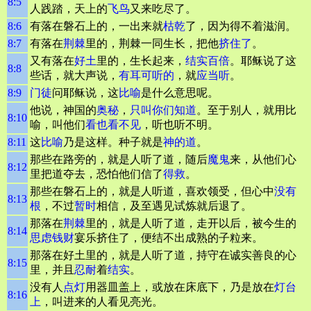
8:5
人践踏，天上的
飞鸟
又来吃尽了。
8:6
有落在磐石上的，一出来就
枯乾
了，因为得不着滋润。
8:7
有落在
荆棘
里的，荆棘一同生长，把他
挤住了
。
又有落在
好土
里的，生长起来，
结实
百倍
。耶稣说了这
8:8
些话，就大声说，
有耳可听的
，就
应当听
。
8:9
门徒
问耶稣说，这
比喻
是什么意思呢。
他说，神国的
奥秘
，
只叫你们知道
。至于别人，就用比
8:10
喻，叫他们
看也看不见
，听也听不明。
8:11
这
比喻
乃是这样。种子就是
神的道
。
那些在路旁的，就是人听了道，随后
魔鬼
来，从他们心
8:12
里把道夺去，恐怕他们信了
得救
。
那些在磐石上的，就是人听道，喜欢领受，但心中
没有
8:13
根
，不过
暂时
相信，及至遇见试炼就后退了。
那落在
荆棘
里的，就是人听了道，走开以后，被今生的
8:14
思虑
钱财
宴乐挤住了，便结不出成熟的子粒来。
那落在好土里的，就是人听了道，持守在诚实善良的心
8:15
里，并且
忍耐
着
结实
。
没有人
点灯
用器皿盖上，或放在床底下，乃是放在
灯台
8:16
上
，叫进来的人看见亮光。