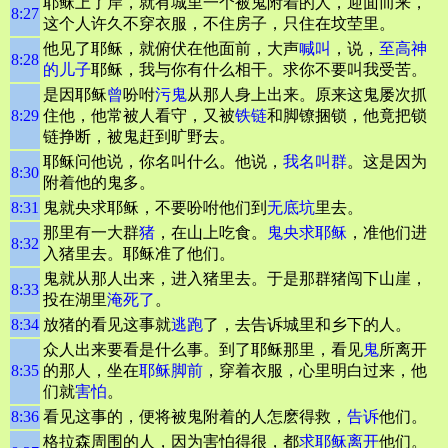
耶稣上了岸，就有城里一个被鬼附着的人，迎面而来，
8:27
这个人许久不穿衣服，不住房子，只住在坟茔里。
他见了耶稣，就俯伏在他面前，大声
喊叫
，说，
至高
神
8:28
的儿子
耶稣，我与你有什么相干。求你不要叫我受苦。
是因耶稣
曾
吩咐
污鬼
从那人身上出来。原来这鬼屡次抓
8:29
住他，他常被人看守，又被
铁链
和脚镣捆锁，他竟把锁
链挣断，被鬼赶到旷野去。
耶稣问他说，你名叫什么。他说，
我名叫群
。这是因为
8:30
附着他的鬼多。
8:31
鬼就央求耶稣，不要吩咐他们到
无底坑
里去。
那里有一大群
猪
，在山上吃食。
鬼央求耶稣
，准他们进
8:32
入猪里去。耶稣准了他们。
鬼就从那人出来，进入猪里去。于是那群猪闯下山崖，
8:33
投在湖里
淹死了
。
8:34
放猪的看见这事就
逃跑
了，去告诉城里和乡下的人。
众人出来要看是什么事。到了耶稣那里，看见
鬼
所离开
8:35
的那人，坐在
耶稣脚前
，穿着衣服，心里明白过来，他
们就
害怕
。
8:36
看见这事的，便将被鬼附着的人怎麽得救，
告诉
他们。
格拉森周围的人，因为害怕得很，都
求耶稣离开
他们。