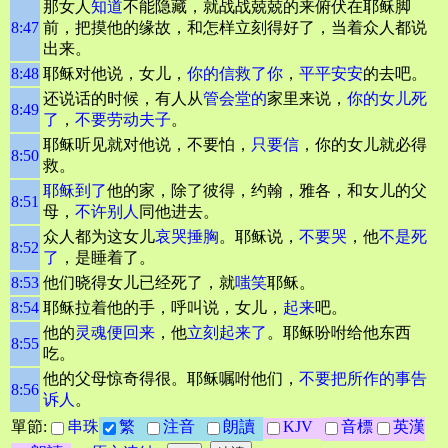
那女人
知道
不能隐藏，就战战兢兢的来俯伏在耶稣脚
8:47
前，把摸他的缘故，和怎样立刻得好了，当着众人都说
出来。
8:48
耶稣对他说，女儿，
你的信救了你
，
平平安安
的去吧。
还说话的时候，有人从
管会堂的
家里来说，
你的女儿死
8:49
了
，
不要劳动
夫子
。
耶稣听见就对他说，不要怕，
只要信
，你的女儿就必得
8:50
救。
耶稣到了
他的家，除了彼得，约翰，雅各，和女儿的父
8:51
母，
不许别人
同他进去。
众人都为这女儿
哀哭
捶胸
。耶稣说，
不要哭
，他
不是死
8:52
了
，是睡着了。
8:53
他们晓得女儿已经死了，就
嗤笑
耶稣。
8:54
耶稣拉着他的手，呼叫说，女儿，
起来
吧。
他的
灵魂便回来
，他
立刻起来了
。耶稣吩咐给他东西
8:55
吃。
他的父母惊奇得很。耶稣嘱咐他们，
不要把所作的事告
8:56
诉人
。
單節:
串珠
繁
注音
朗讀
KJV
音標
英漢