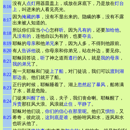
没有人
点灯
用器皿盖上，或放在床底下，乃是放在
灯台
8:16
上
，叫进来的人看见亮光。
因为
掩藏的事
，没有不显出来的。隐瞒的事，没有不露
8:17
出来被人知道的。
所以你们应当
小心
怎样
听
。因为
凡有的
，还要
加给他
。
8:18
凡
没有的
，连他自以为有的，也要
夺去
。
8:19
耶稣的
母亲
和他
弟兄
来了，因为人多，不得到他跟前。
8:20
有人
告诉他
说，你母亲和你弟兄，站在外边，要见你。
耶稣回答说，
听
了神之道而
遵行
的人，就是
我的母亲
，
8:21
我的弟兄
了。
有一天耶稣和门徒
上了船
，对门徒说，我们可以
渡到湖
8:22
那边
去。他们就开了船。
正行的时候，耶稣睡着了。湖上
忽然起了暴风
，船将满
8:23
了水，甚是危险。
门徒来
叫醒了他
，说，夫子，我们丧命喇。耶稣醒了，
8:24
斥责
那狂风大浪。风浪就
止住
，
平静
了
。
耶稣对他们说，
你们的信心在那里呢
。他们又
惧怕
，又
8:25
希奇，彼此说，
这到底是谁
，他吩咐风和水，连风和水
也听从他了。