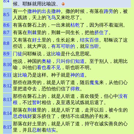
8:4
候、耶穌就用比喻說、
有一个
撒种的
出去撒种
。撒的时候，有落在
路旁
的，被
8:5
人践踏，天上的
飞鸟
又来吃尽了。
8:6
有落在磐石上的，一出来就
枯乾
了，因为得不着滋润。
8:7
有落在
荆棘
里的，荆棘一同生长，把他
挤住了
。
又有落在
好土
里的，生长起来，
结实
百倍
。耶稣说了这
8:8
些话，就大声说，
有耳可听的
，就
应当听
。
8:9
门徒
问耶稣说，这
比喻
是什么意思呢。
他说，神国的
奥秘
，
只叫你们知道
。至于别人，就用比
8:10
喻，叫他们
看也看不见
，听也听不明。
8:11
这
比喻
乃是这样。种子就是
神的道
。
那些在路旁的，就是人听了道，随后
魔鬼
来，从他们心
8:12
里把道夺去，恐怕他们信了
得救
。
那些在磐石上的，就是人听道，喜欢领受，但心中
没有
8:13
根
，不过
暂时
相信，及至遇见试炼就后退了。
那落在
荆棘
里的，就是人听了道，走开以后，被今生的
8:14
思虑
钱财
宴乐挤住了，便结不出成熟的子粒来。
那落在好土里的，就是人听了道，持守在诚实善良的心
8:15
里，并且
忍耐
着
结实
。