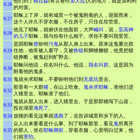
他们到了
格拉森
(有古卷作
加大拉
)人的地方，就是加利利
8:26
的对面。
耶稣上了岸，就有城里一个被鬼附着的人，迎面而来，
8:27
这个人许久不穿衣服，不住房子，只住在坟茔里。
他见了耶稣，就俯伏在他面前，大声
喊叫
，说，
至高
神
8:28
的儿子
耶稣，我与你有什么相干。求你不要叫我受苦。
是因耶稣
曾
吩咐
污鬼
从那人身上出来。原来这鬼屡次抓
8:29
住他，他常被人看守，又被
铁链
和脚镣捆锁，他竟把锁
链挣断，被鬼赶到旷野去。
耶稣问他说，你名叫什么。他说，
我名叫群
。这是因为
8:30
附着他的鬼多。
8:31
鬼就央求耶稣，不要吩咐他们到
无底坑
里去。
那里有一大群
猪
，在山上吃食。
鬼央求耶稣
，准他们进
8:32
入猪里去。耶稣准了他们。
鬼就从那人出来，进入猪里去。于是那群猪闯下山崖，
8:33
投在湖里
淹死了
。
8:34
放猪的看见这事就
逃跑
了，去告诉城里和乡下的人。
众人出来要看是什么事。到了耶稣那里，看见
鬼
所离开
8:35
的那人，坐在
耶稣脚前
，穿着衣服，心里明白过来，他
们就
害怕
。