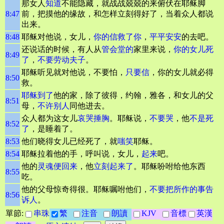
那女人
知道
不能隐藏，就战战兢兢的来俯伏在耶稣脚
8:47
前，把摸他的缘故，和怎样立刻得好了，当着众人都说
出来。
8:48
耶稣对他说，女儿，
你的信救了你
，
平平安安
的去吧。
还说话的时候，有人从
管会堂的
家里来说，
你的女儿死
8:49
了
，
不要劳动
夫子
。
耶稣听见就对他说，不要怕，
只要信
，你的女儿就必得
8:50
救。
耶稣到了
他的家，除了彼得，约翰，雅各，和女儿的父
8:51
母，
不许别人
同他进去。
众人都为这女儿
哀哭
捶胸
。耶稣说，
不要哭
，他
不是死
8:52
了
，是睡着了。
8:53
他们晓得女儿已经死了，就
嗤笑
耶稣。
8:54
耶稣拉着他的手，呼叫说，女儿，
起来
吧。
他的
灵魂便回来
，他
立刻起来了
。耶稣吩咐给他东西
8:55
吃。
他的父母惊奇得很。耶稣嘱咐他们，
不要把所作的事告
8:56
诉人
。
單節:
串珠
繁
注音
朗讀
KJV
音標
英漢