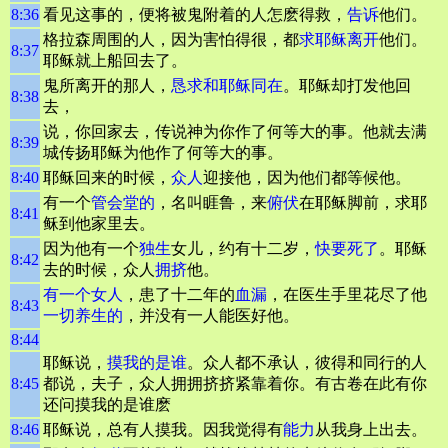
8:36
看见这事的，便将被鬼附着的人怎麽得救，
告诉
他们。
格拉森周围的人，因为害怕得很，都
求耶稣离开
他们。
8:37
耶稣就上船回去了。
鬼所离开的那人，
恳求和耶稣同在
。耶稣却打发他回
8:38
去，
说，你回家去，传说神为你作了何等大的事。他就去满
8:39
城传扬耶稣为他作了何等大的事。
8:40
耶稣回来的时候，
众人
迎接他，因为他们都等候他。
有一个
管会堂的
，名叫睚鲁，来
俯伏
在耶稣脚前，求耶
8:41
稣到他家里去。
因为他有一个
独生
女儿，约有十二岁，
快要死了
。耶稣
8:42
去的时候，众人
拥挤
他。
有一个女人
，患了十二年的
血漏
，在医生手里花尽了他
8:43
一切养生的
，并没有一人能医好他。
8:44
耶稣说，
摸我的是谁
。众人都不承认，彼得和同行的人
8:45
都说，夫子，众人拥拥挤挤紧靠着你。有古卷在此有你
还问摸我的是谁麽
8:46
耶稣说，总有人摸我。因我觉得有
能力
从我身上出去。