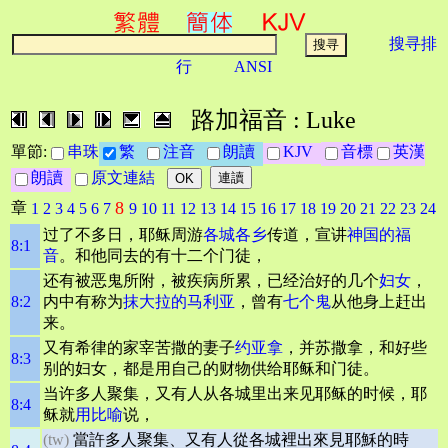
搜寻排
行
ANSI
路加福音 : Luke
單節:
串珠
繁
注音
朗讀
KJV
音標
英漢
朗讀
原文連結
8
章
1
2
3
4
5
6
7
9
10
11
12
13
14
15
16
17
18
19
20
21
22
23
24
过了不多日，耶稣周游
各城各乡
传道，宣讲
神国的福
8:1
音
。和他同去的有十二个门徒，
还有被恶鬼所附，被疾病所累，已经治好的几个
妇女
，
8:2
内中有称为
抹大拉的马利亚
，曾有
七个鬼
从他身上赶出
来。
又有希律的家宰苦撒的妻子
约亚拿
，并苏撒拿，和好些
8:3
别的妇女，都是用自己的财物供给耶稣和门徒。
当许多人聚集，又有人从各城里出来见耶稣的时候，耶
8:4
稣就
用比喻
说，
(tw)
當許多人聚集、又有人從各城裡出來見耶穌的時