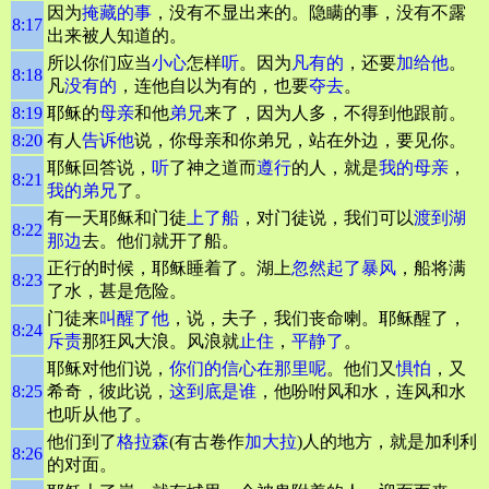
因为
掩藏的事
，没有不显出来的。隐瞒的事，没有不露
8:17
出来被人知道的。
所以你们应当
小心
怎样
听
。因为
凡有的
，还要
加给他
。
8:18
凡
没有的
，连他自以为有的，也要
夺去
。
8:19
耶稣的
母亲
和他
弟兄
来了，因为人多，不得到他跟前。
8:20
有人
告诉他
说，你母亲和你弟兄，站在外边，要见你。
耶稣回答说，
听
了神之道而
遵行
的人，就是
我的母亲
，
8:21
我的弟兄
了。
有一天耶稣和门徒
上了船
，对门徒说，我们可以
渡到湖
8:22
那边
去。他们就开了船。
正行的时候，耶稣睡着了。湖上
忽然起了暴风
，船将满
8:23
了水，甚是危险。
门徒来
叫醒了他
，说，夫子，我们丧命喇。耶稣醒了，
8:24
斥责
那狂风大浪。风浪就
止住
，
平静
了
。
耶稣对他们说，
你们的信心在那里呢
。他们又
惧怕
，又
8:25
希奇，彼此说，
这到底是谁
，他吩咐风和水，连风和水
也听从他了。
他们到了
格拉森
(有古卷作
加大拉
)人的地方，就是加利利
8:26
的对面。