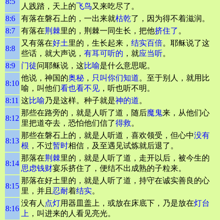
8:5
人践踏，天上的
飞鸟
又来吃尽了。
8:6
有落在磐石上的，一出来就
枯乾
了，因为得不着滋润。
8:7
有落在
荆棘
里的，荆棘一同生长，把他
挤住了
。
又有落在
好土
里的，生长起来，
结实
百倍
。耶稣说了这
8:8
些话，就大声说，
有耳可听的
，就
应当听
。
8:9
门徒
问耶稣说，这
比喻
是什么意思呢。
他说，神国的
奥秘
，
只叫你们知道
。至于别人，就用比
8:10
喻，叫他们
看也看不见
，听也听不明。
8:11
这
比喻
乃是这样。种子就是
神的道
。
那些在路旁的，就是人听了道，随后
魔鬼
来，从他们心
8:12
里把道夺去，恐怕他们信了
得救
。
那些在磐石上的，就是人听道，喜欢领受，但心中
没有
8:13
根
，不过
暂时
相信，及至遇见试炼就后退了。
那落在
荆棘
里的，就是人听了道，走开以后，被今生的
8:14
思虑
钱财
宴乐挤住了，便结不出成熟的子粒来。
那落在好土里的，就是人听了道，持守在诚实善良的心
8:15
里，并且
忍耐
着
结实
。
没有人
点灯
用器皿盖上，或放在床底下，乃是放在
灯台
8:16
上
，叫进来的人看见亮光。