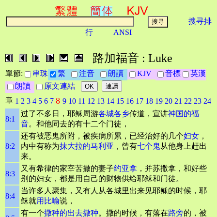
搜寻排
行
ANSI
路加福音 : Luke
單節:
串珠
繁
注音
朗讀
KJV
音標
英漢
朗讀
原文連結
8
章
1
2
3
4
5
6
7
9
10
11
12
13
14
15
16
17
18
19
20
21
22
23
24
过了不多日，耶稣周游
各城各乡
传道，宣讲
神国的福
8:1
音
。和他同去的有十二个门徒，
还有被恶鬼所附，被疾病所累，已经治好的几个
妇女
，
8:2
内中有称为
抹大拉的马利亚
，曾有
七个鬼
从他身上赶出
来。
又有希律的家宰苦撒的妻子
约亚拿
，并苏撒拿，和好些
8:3
别的妇女，都是用自己的财物供给耶稣和门徒。
当许多人聚集，又有人从各城里出来见耶稣的时候，耶
8:4
稣就
用比喻
说，
有一个
撒种的
出去撒种
。撒的时候，有落在
路旁
的，被