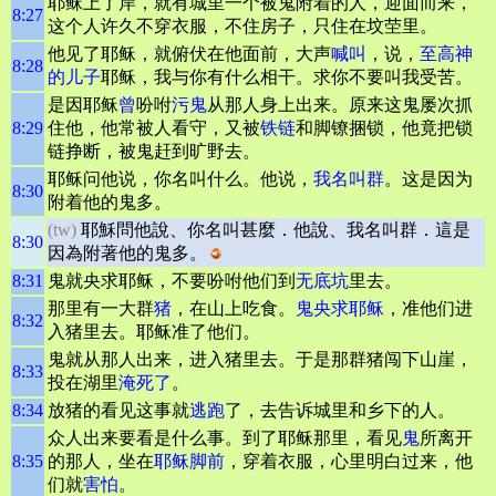
耶稣上了岸，就有城里一个被鬼附着的人，迎面而来，
8:27
这个人许久不穿衣服，不住房子，只住在坟茔里。
他见了耶稣，就俯伏在他面前，大声
喊叫
，说，
至高
神
8:28
的儿子
耶稣，我与你有什么相干。求你不要叫我受苦。
是因耶稣
曾
吩咐
污鬼
从那人身上出来。原来这鬼屡次抓
8:29
住他，他常被人看守，又被
铁链
和脚镣捆锁，他竟把锁
链挣断，被鬼赶到旷野去。
耶稣问他说，你名叫什么。他说，
我名叫群
。这是因为
8:30
附着他的鬼多。
(tw)
耶穌問他說、你名叫甚麼．他說、我名叫群．這是
8:30
因為附著他的鬼多。
8:31
鬼就央求耶稣，不要吩咐他们到
无底坑
里去。
那里有一大群
猪
，在山上吃食。
鬼央求耶稣
，准他们进
8:32
入猪里去。耶稣准了他们。
鬼就从那人出来，进入猪里去。于是那群猪闯下山崖，
8:33
投在湖里
淹死了
。
8:34
放猪的看见这事就
逃跑
了，去告诉城里和乡下的人。
众人出来要看是什么事。到了耶稣那里，看见
鬼
所离开
8:35
的那人，坐在
耶稣脚前
，穿着衣服，心里明白过来，他
们就
害怕
。