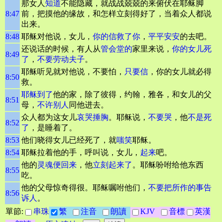
那女人
知道
不能隐藏，就战战兢兢的来俯伏在耶稣脚
8:47
前，把摸他的缘故，和怎样立刻得好了，当着众人都说
出来。
8:48
耶稣对他说，女儿，
你的信救了你
，
平平安安
的去吧。
还说话的时候，有人从
管会堂的
家里来说，
你的女儿死
8:49
了
，
不要劳动
夫子
。
耶稣听见就对他说，不要怕，
只要信
，你的女儿就必得
8:50
救。
耶稣到了
他的家，除了彼得，约翰，雅各，和女儿的父
8:51
母，
不许别人
同他进去。
众人都为这女儿
哀哭
捶胸
。耶稣说，
不要哭
，他
不是死
8:52
了
，是睡着了。
8:53
他们晓得女儿已经死了，就
嗤笑
耶稣。
8:54
耶稣拉着他的手，呼叫说，女儿，
起来
吧。
他的
灵魂便回来
，他
立刻起来了
。耶稣吩咐给他东西
8:55
吃。
他的父母惊奇得很。耶稣嘱咐他们，
不要把所作的事告
8:56
诉人
。
單節:
串珠
繁
注音
朗讀
KJV
音標
英漢