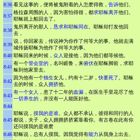
8:36
看见这事的，便将被鬼附着的人怎麽得救，
告诉
他们。
格拉森周围的人，因为害怕得很，都
求耶稣离开
他们。
8:37
耶稣就上船回去了。
鬼所离开的那人，
恳求和耶稣同在
。耶稣却打发他回
8:38
去，
说，你回家去，传说神为你作了何等大的事。他就去满
8:39
城传扬耶稣为他作了何等大的事。
8:40
耶稣回来的时候，
众人
迎接他，因为他们都等候他。
有一个
管会堂的
，名叫睚鲁，来
俯伏
在耶稣脚前，求耶
8:41
稣到他家里去。
因为他有一个
独生
女儿，约有十二岁，
快要死了
。耶稣
8:42
去的时候，众人
拥挤
他。
有一个女人
，患了十二年的
血漏
，在医生手里花尽了他
8:43
一切养生的
，并没有一人能医好他。
8:44
耶稣说，
摸我的是谁
。众人都不承认，彼得和同行的人
8:45
都说，夫子，众人拥拥挤挤紧靠着你。有古卷在此有你
还问摸我的是谁麽
8:46
耶稣说，总有人摸我。因我觉得有
能力
从我身上出去。