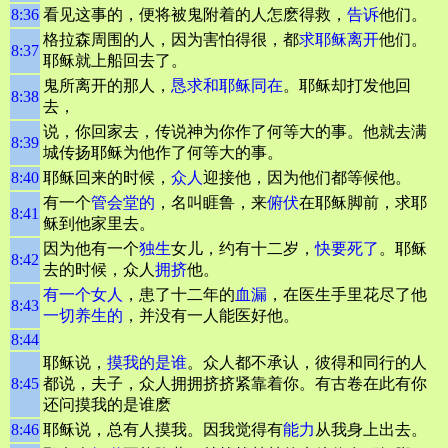
8:36
看见这事的，便将被鬼附着的人怎麽得救，
告诉
他们。
格拉森周围的人，因为害怕得很，都
求耶稣离开
他们。
8:37
耶稣就上船回去了。
鬼所离开的那人，
恳求和耶稣同在
。耶稣却打发他回
8:38
去，
说，你回家去，传说神为你作了何等大的事。他就去满
8:39
城传扬耶稣为他作了何等大的事。
8:40
耶稣回来的时候，
众人
迎接他，因为他们都等候他。
有一个
管会堂的
，名叫睚鲁，来
俯伏
在耶稣脚前，求耶
8:41
稣到他家里去。
因为他有一个
独生
女儿，约有十二岁，
快要死了
。耶稣
8:42
去的时候，众人
拥挤
他。
有一个女人
，患了十二年的
血漏
，在医生手里花尽了他
8:43
一切养生的
，并没有一人能医好他。
8:44
耶稣说，
摸我的是谁
。众人都不承认，彼得和同行的人
8:45
都说，夫子，众人拥拥挤挤紧靠着你。有古卷在此有你
还问摸我的是谁麽
8:46
耶稣说，总有人摸我。因我觉得有
能力
从我身上出去。