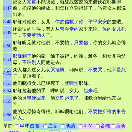
那女人
知道
不能隐藏，就战战兢兢的来俯伏在耶稣脚
8:47
前，把摸他的缘故，和怎样立刻得好了，当着众人都说
出来。
8:48
耶稣对他说，女儿，
你的信救了你
，
平平安安
的去吧。
还说话的时候，有人从
管会堂的
家里来说，
你的女儿死
8:49
了
，
不要劳动
夫子
。
耶稣听见就对他说，不要怕，
只要信
，你的女儿就必得
8:50
救。
耶稣到了
他的家，除了彼得，约翰，雅各，和女儿的父
8:51
母，
不许别人
同他进去。
众人都为这女儿
哀哭
捶胸
。耶稣说，
不要哭
，他
不是死
8:52
了
，是睡着了。
8:53
他们晓得女儿已经死了，就
嗤笑
耶稣。
8:54
耶稣拉着他的手，呼叫说，女儿，
起来
吧。
他的
灵魂便回来
，他
立刻起来了
。耶稣吩咐给他东西
8:55
吃。
他的父母惊奇得很。耶稣嘱咐他们，
不要把所作的事告
8:56
诉人
。
單節:
串珠
繁
注音
朗讀
KJV
音標
英漢