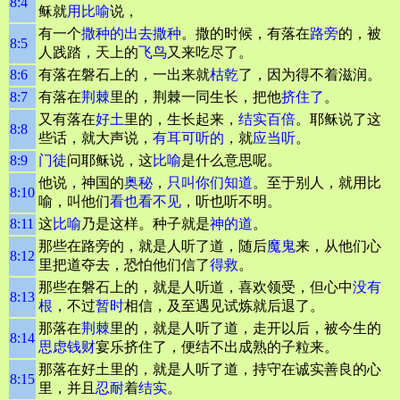
8:4
稣就
用比喻
说，
有一个
撒种的
出去撒种
。撒的时候，有落在
路旁
的，被
8:5
人践踏，天上的
飞鸟
又来吃尽了。
8:6
有落在磐石上的，一出来就
枯乾
了，因为得不着滋润。
8:7
有落在
荆棘
里的，荆棘一同生长，把他
挤住了
。
又有落在
好土
里的，生长起来，
结实
百倍
。耶稣说了这
8:8
些话，就大声说，
有耳可听的
，就
应当听
。
8:9
门徒
问耶稣说，这
比喻
是什么意思呢。
他说，神国的
奥秘
，
只叫你们知道
。至于别人，就用比
8:10
喻，叫他们
看也看不见
，听也听不明。
8:11
这
比喻
乃是这样。种子就是
神的道
。
那些在路旁的，就是人听了道，随后
魔鬼
来，从他们心
8:12
里把道夺去，恐怕他们信了
得救
。
那些在磐石上的，就是人听道，喜欢领受，但心中
没有
8:13
根
，不过
暂时
相信，及至遇见试炼就后退了。
那落在
荆棘
里的，就是人听了道，走开以后，被今生的
8:14
思虑
钱财
宴乐挤住了，便结不出成熟的子粒来。
那落在好土里的，就是人听了道，持守在诚实善良的心
8:15
里，并且
忍耐
着
结实
。