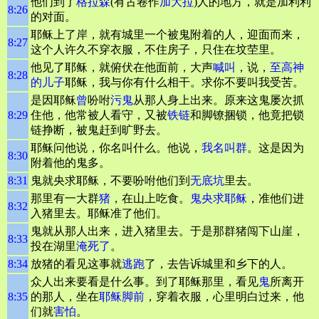
他们到了
格拉森
(有古卷作
加大拉
)人的地方，就是加利利
8:26
的对面。
耶稣上了岸，就有城里一个被鬼附着的人，迎面而来，
8:27
这个人许久不穿衣服，不住房子，只住在坟茔里。
他见了耶稣，就俯伏在他面前，大声
喊叫
，说，
至高
神
8:28
的儿子
耶稣，我与你有什么相干。求你不要叫我受苦。
是因耶稣
曾
吩咐
污鬼
从那人身上出来。原来这鬼屡次抓
8:29
住他，他常被人看守，又被
铁链
和脚镣捆锁，他竟把锁
链挣断，被鬼赶到旷野去。
耶稣问他说，你名叫什么。他说，
我名叫群
。这是因为
8:30
附着他的鬼多。
8:31
鬼就央求耶稣，不要吩咐他们到
无底坑
里去。
那里有一大群
猪
，在山上吃食。
鬼央求耶稣
，准他们进
8:32
入猪里去。耶稣准了他们。
鬼就从那人出来，进入猪里去。于是那群猪闯下山崖，
8:33
投在湖里
淹死了
。
8:34
放猪的看见这事就
逃跑
了，去告诉城里和乡下的人。
众人出来要看是什么事。到了耶稣那里，看见
鬼
所离开
8:35
的那人，坐在
耶稣脚前
，穿着衣服，心里明白过来，他
们就
害怕
。