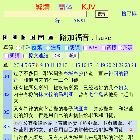
搜寻排
行
ANSI
路加福音 : Luke
單節:
串珠
繁
注音
朗讀
KJV
音標
英漢
朗讀
原文連結
8
章
1
2
3
4
5
6
7
9
10
11
12
13
14
15
16
17
18
19
20
21
22
23
24
过了不多日，耶稣周游
各城各乡
传道，宣讲
神国的福
8:1
音
。和他同去的有十二个门徒，
还有被恶鬼所附，被疾病所累，已经治好的几个
妇女
，
8:2
内中有称为
抹大拉的马利亚
，曾有
七个鬼
从他身上赶出
来。
又有希律的家宰苦撒的妻子
约亚拿
，并苏撒拿，和好些
8:3
别的妇女，都是用自己的财物供给耶稣和门徒。
(tw)
又有希律的家宰苦撒的妻子約亞拿、並蘇撒拿、和
8:3
好些別的婦女、都是用自己的財物供給耶穌和門徒。
当许多人聚集，又有人从各城里出来见耶稣的时候，耶