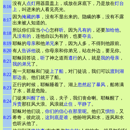
没有人
点灯
用器皿盖上，或放在床底下，乃是放在
灯台
8:16
上
，叫进来的人看见亮光。
因为
掩藏的事
，没有不显出来的。隐瞒的事，没有不露
8:17
出来被人知道的。
所以你们应当
小心
怎样
听
。因为
凡有的
，还要
加给他
。
8:18
凡
没有的
，连他自以为有的，也要
夺去
。
8:19
耶稣的
母亲
和他
弟兄
来了，因为人多，不得到他跟前。
8:20
有人
告诉他
说，你母亲和你弟兄，站在外边，要见你。
耶稣回答说，
听
了神之道而
遵行
的人，就是
我的母亲
，
8:21
我的弟兄
了。
有一天耶稣和门徒
上了船
，对门徒说，我们可以
渡到湖
8:22
那边
去。他们就开了船。
正行的时候，耶稣睡着了。湖上
忽然起了暴风
，船将满
8:23
了水，甚是危险。
门徒来
叫醒了他
，说，夫子，我们丧命喇。耶稣醒了，
8:24
斥责
那狂风大浪。风浪就
止住
，
平静
了
。
耶稣对他们说，
你们的信心在那里呢
。他们又
惧怕
，又
8:25
希奇，彼此说，
这到底是谁
，他吩咐风和水，连风和水
也听从他了。