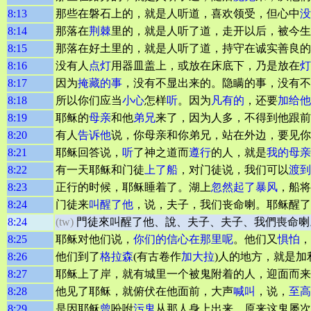
8:13
那些在磐石上的，就是人听道，喜欢领受，但心中
没
8:14
那落在
荆棘
里的，就是人听了道，走开以后，被今生
8:15
那落在好土里的，就是人听了道，持守在诚实善良的
8:16
没有人
点灯
用器皿盖上，或放在床底下，乃是放在
灯
8:17
因为
掩藏的事
，没有不显出来的。隐瞒的事，没有不
8:18
所以你们应当
小心
怎样
听
。因为
凡有的
，还要
加给他
8:19
耶稣的
母亲
和他
弟兄
来了，因为人多，不得到他跟前
8:20
有人
告诉他
说，你母亲和你弟兄，站在外边，要见你
8:21
耶稣回答说，
听
了神之道而
遵行
的人，就是
我的母亲
8:22
有一天耶稣和门徒
上了船
，对门徒说，我们可以
渡到
8:23
正行的时候，耶稣睡着了。湖上
忽然起了暴风
，船将
8:24
门徒来
叫醒了他
，说，夫子，我们丧命喇。耶稣醒了
8:24
(tw)
門徒來叫醒了他、說、夫子、夫子、我們喪命喇
8:25
耶稣对他们说，
你们的信心在那里呢
。他们又
惧怕
，
8:26
他们到了
格拉森
(有古卷作
加大拉
)人的地方，就是加
8:27
耶稣上了岸，就有城里一个被鬼附着的人，迎面而来
8:28
他见了耶稣，就俯伏在他面前，大声
喊叫
，说，
至高
8:29
是因耶稣
曾
吩咐
污鬼
从那人身上出来。原来这鬼屡次