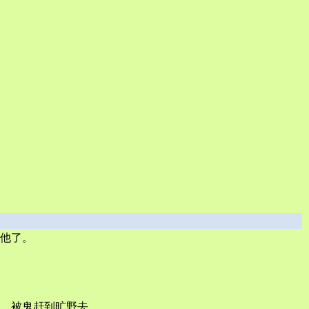
他了。
，被鬼赶到旷野去。