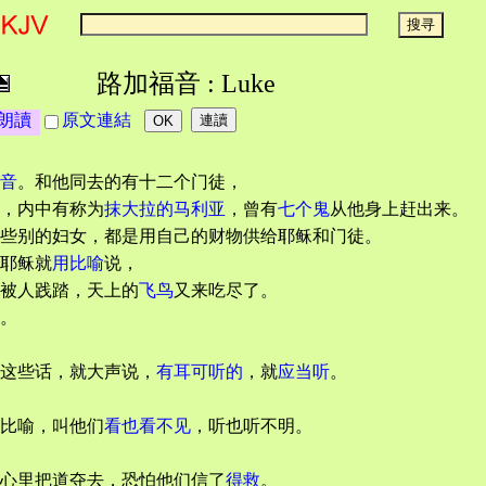
路加福音 : Luke
朗讀
原文連結
音
。和他同去的有十二个门徒，
，内中有称为
抹大拉的马利亚
，曾有
七个鬼
从他身上赶出来。
些别的妇女，都是用自己的财物供给耶稣和门徒。
耶稣就
用比喻
说，
被人践踏，天上的
飞鸟
又来吃尽了。
。
这些话，就大声说，
有耳可听的
，就
应当听
。
比喻，叫他们
看也看不见
，听也听不明。
心里把道夺去，恐怕他们信了
得救
。