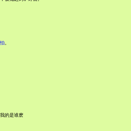
怕
。
我的是谁麽