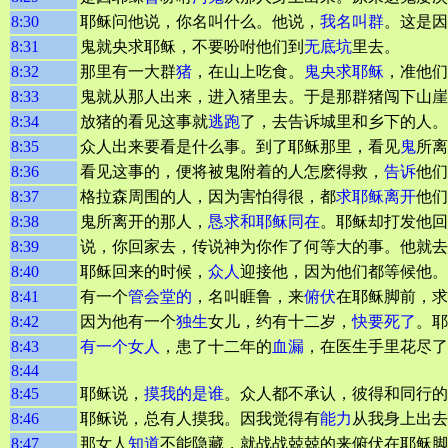
8:30
耶稣问他说，你名叫什么。他说，
我名叫群
。这是因
8:31
鬼就央求耶稣，不要吩咐他们到
无底坑
里去。
8:32
那里有一大群
猪
，在山上吃食。
鬼央求耶稣
，准他们
8:33
鬼就从那人出来，进入猪里去。于是那群猪闯下山崖
8:34
放猪的看见这事就
逃跑
了，去告诉城里和乡下的人。
8:35
众人出来要看是什么事。到了耶稣那里，看见
鬼
所离
8:36
看见这事的，便将被鬼附着的人怎麽得救，
告诉
他们
8:37
格拉森周围的人，因为害怕得很，都
求耶稣离开
他们
8:38
鬼所离开的那人，
恳求和耶稣同在
。耶稣却打发他回
8:39
说，你回家去，传说神为你作了何等大的事。他就去
8:40
耶稣回来的时候，
众人
迎接他，因为他们都等候他。
8:41
有一个
管会堂的
，名叫睚鲁，来
俯伏
在耶稣脚前，求
8:42
因为他有一个
独生
女儿，约有十二岁，
快要死了
。耶
8:43
有一个女人
，患了十二年的
血漏
，在医生手里花尽了
8:44
8:45
耶稣说，
摸我的是谁
。众人都不承认，彼得和同行的
8:46
耶稣说，总有人摸我。因我觉得有
能力
从我身上出去
8:47
那女人
知道
不能隐藏，就战战兢兢的来俯伏在耶稣脚