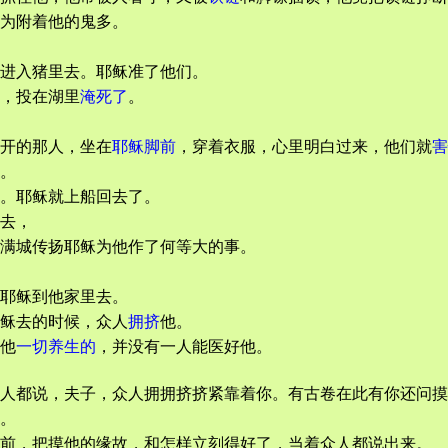
为附着他的鬼多。
进入猪里去。耶稣准了他们。
，投在湖里
淹死了
。
开的那人，坐在
耶稣脚前
，穿着衣服，心里明白过来，他们就
害
。
。耶稣就上船回去了。
去，
满城传扬耶稣为他作了何等大的事。
耶稣到他家里去。
稣去的时候，众人
拥挤
他。
他
一切养生的
，并没有一人能医好他。
人都说，夫子，众人拥拥挤挤紧靠着你。有古卷在此有你还问摸
。
前，把摸他的缘故，和怎样立刻得好了，当着众人都说出来。