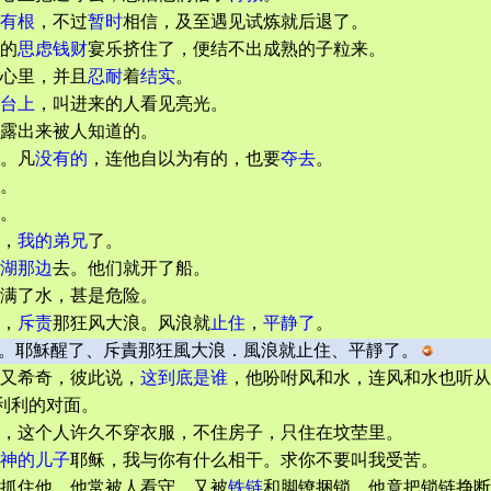
有根
，不过
暂时
相信，及至遇见试炼就后退了。
的
思虑
钱财
宴乐挤住了，便结不出成熟的子粒来。
心里，并且
忍耐
着
结实
。
台上
，叫进来的人看见亮光。
露出来被人知道的。
。凡
没有的
，连他自以为有的，也要
夺去
。
。
。
，
我的弟兄
了。
湖那边
去。他们就开了船。
满了水，甚是危险。
，
斥责
那狂风大浪。风浪就
止住
，
平静
了
。
。耶穌醒了、斥責那狂風大浪．風浪就止住、平靜了。
又希奇，彼此说，
这到底是谁
，他吩咐风和水，连风和水也听从
利利的对面。
，这个人许久不穿衣服，不住房子，只住在坟茔里。
神的儿子
耶稣，我与你有什么相干。求你不要叫我受苦。
抓住他，他常被人看守，又被
铁链
和脚镣捆锁，他竟把锁链挣断