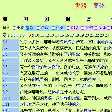
單節:
串珠
繁
注音
朗讀
KJV
音標
英漢
8
章
1
2
3
4
5
6
7
9
10
11
12
13
14
15
16
17
18
19
20
21
22
23
24
8:1
过了不多日，耶稣周游
各城各乡
传道，宣讲
神国的福
8:2
还有被恶鬼所附，被疾病所累，已经治好的几个
妇女
8:3
又有希律的家宰苦撒的妻子
约亚拿
，并苏撒拿，和好
8:4
当许多人聚集，又有人从各城里出来见耶稣的时候，
8:5
有一个
撒种的
出去撒种
。撒的时候，有落在
路旁
的，
8:6
有落在磐石上的，一出来就
枯乾
了，因为得不着滋润
8:7
有落在
荆棘
里的，荆棘一同生长，把他
挤住了
。
8:8
又有落在
好土
里的，生长起来，
结实
百倍
。耶稣说了
8:9
门徒
问耶稣说，这
比喻
是什么意思呢。
8:10
他说，神国的
奥秘
，
只叫你们知道
。至于别人，就用
8:11
这
比喻
乃是这样。种子就是
神的道
。
8:12
那些在路旁的，就是人听了道，随后
魔鬼
来，从他们