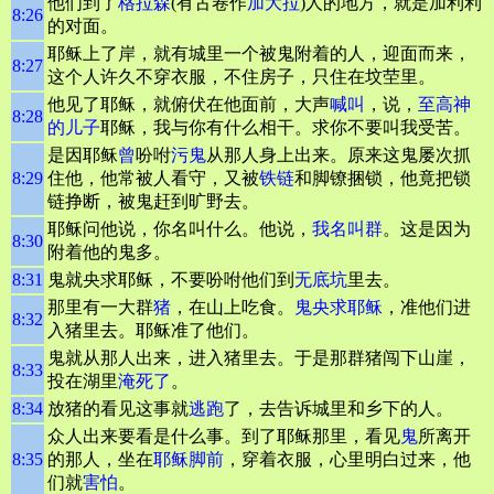
他们到了
格拉森
(有古卷作
加大拉
)人的地方，就是加利利
8:26
的对面。
耶稣上了岸，就有城里一个被鬼附着的人，迎面而来，
8:27
这个人许久不穿衣服，不住房子，只住在坟茔里。
他见了耶稣，就俯伏在他面前，大声
喊叫
，说，
至高
神
8:28
的儿子
耶稣，我与你有什么相干。求你不要叫我受苦。
是因耶稣
曾
吩咐
污鬼
从那人身上出来。原来这鬼屡次抓
8:29
住他，他常被人看守，又被
铁链
和脚镣捆锁，他竟把锁
链挣断，被鬼赶到旷野去。
耶稣问他说，你名叫什么。他说，
我名叫群
。这是因为
8:30
附着他的鬼多。
8:31
鬼就央求耶稣，不要吩咐他们到
无底坑
里去。
那里有一大群
猪
，在山上吃食。
鬼央求耶稣
，准他们进
8:32
入猪里去。耶稣准了他们。
鬼就从那人出来，进入猪里去。于是那群猪闯下山崖，
8:33
投在湖里
淹死了
。
8:34
放猪的看见这事就
逃跑
了，去告诉城里和乡下的人。
众人出来要看是什么事。到了耶稣那里，看见
鬼
所离开
8:35
的那人，坐在
耶稣脚前
，穿着衣服，心里明白过来，他
们就
害怕
。