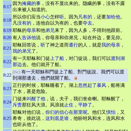
因为
掩藏的事
，没有不显出来的。隐瞒的事，没有不露
8:17
出来被人知道的。
所以你们应当
小心
怎样
听
。因为
凡有的
，还要
加给他
。
8:18
凡
没有的
，连他自以为有的，也要
夺去
。
8:19
耶稣的
母亲
和他
弟兄
来了，因为人多，不得到他跟前。
8:20
有人
告诉他
说，你母亲和你弟兄，站在外边，要见你。
耶稣回答说，
听
了神之道而
遵行
的人，就是
我的母亲
，
8:21
我的弟兄
了。
有一天耶稣和门徒
上了船
，对门徒说，我们可以
渡到湖
8:22
那边
去。他们就开了船。
(tw)
有一天耶穌和門徒上了船、對門徒說、我們可以渡
8:22
到湖那邊去．他們就開了船。
正行的时候，耶稣睡着了。湖上
忽然起了暴风
，船将满
8:23
了水，甚是危险。
门徒来
叫醒了他
，说，夫子，我们丧命喇。耶稣醒了，
8:24
斥责
那狂风大浪。风浪就
止住
，
平静
了
。
耶稣对他们说，
你们的信心在那里呢
。他们又
惧怕
，又
8:25
希奇，彼此说，
这到底是谁
，他吩咐风和水，连风和水
也听从他了。