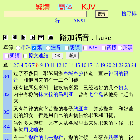
搜寻排
行
ANSI
路加福音 : Luke
單節:
串珠
繁
注音
朗讀
KJV
音標
英漢
朗讀
原文連結
8
章
1
2
3
4
5
6
7
9
10
11
12
13
14
15
16
17
18
19
20
21
22
23
24
过了不多日，耶稣周游
各城各乡
传道，宣讲
神国的福
8:1
音
。和他同去的有十二个门徒，
还有被恶鬼所附，被疾病所累，已经治好的几个
妇女
，
8:2
内中有称为
抹大拉的马利亚
，曾有
七个鬼
从他身上赶出
来。
又有希律的家宰苦撒的妻子
约亚拿
，并苏撒拿，和好些
8:3
别的妇女，都是用自己的财物供给耶稣和门徒。
当许多人聚集，又有人从各城里出来见耶稣的时候，耶
8:4
稣就
用比喻
说，
有一个
撒种的
出去撒种
。撒的时候，有落在
路旁
的，被