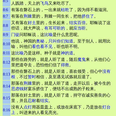
8:5
人践踏，天上的
飞鸟
又来吃尽了。
8:6
有落在磐石上的，一出来就
枯乾
了，因为得不着滋润。
8:7
有落在
荆棘
里的，荆棘一同生长，把他
挤住了
。
又有落在
好土
里的，生长起来，
结实
百倍
。耶稣说了这
8:8
些话，就大声说，
有耳可听的
，就
应当听
。
8:9
门徒
问耶稣说，这
比喻
是什么意思呢。
他说，神国的
奥秘
，
只叫你们知道
。至于别人，就用比
8:10
喻，叫他们
看也看不见
，听也听不明。
8:11
这
比喻
乃是这样。种子就是
神的道
。
那些在路旁的，就是人听了道，随后
魔鬼
来，从他们心
8:12
里把道夺去，恐怕他们信了
得救
。
那些在磐石上的，就是人听道，喜欢领受，但心中
没有
8:13
根
，不过
暂时
相信，及至遇见试炼就后退了。
那落在
荆棘
里的，就是人听了道，走开以后，被今生的
8:14
思虑
钱财
宴乐挤住了，便结不出成熟的子粒来。
那落在好土里的，就是人听了道，持守在诚实善良的心
8:15
里，并且
忍耐
着
结实
。
没有人
点灯
用器皿盖上，或放在床底下，乃是放在
灯台
8:16
上
，叫进来的人看见亮光。