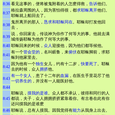
8:36
看见这事的，便将被鬼附着的人怎麽得救，
告诉
他们。
格拉森周围的人，因为害怕得很，都
求耶稣离开
他们。
8:37
耶稣就上船回去了。
鬼所离开的那人，
恳求和耶稣同在
。耶稣却打发他回
8:38
去，
说，你回家去，传说神为你作了何等大的事。他就去满
8:39
城传扬耶稣为他作了何等大的事。
8:40
耶稣回来的时候，
众人
迎接他，因为他们都等候他。
有一个
管会堂的
，名叫睚鲁，来
俯伏
在耶稣脚前，求耶
8:41
稣到他家里去。
因为他有一个
独生
女儿，约有十二岁，
快要死了
。耶稣
8:42
去的时候，众人
拥挤
他。
有一个女人
，患了十二年的
血漏
，在医生手里花尽了他
8:43
一切养生的
，并没有一人能医好他。
8:44
耶稣说，
摸我的是谁
。众人都不承认，彼得和同行的人
8:45
都说，夫子，众人拥拥挤挤紧靠着你。有古卷在此有你
还问摸我的是谁麽
8:46
耶稣说，总有人摸我。因我觉得有
能力
从我身上出去。