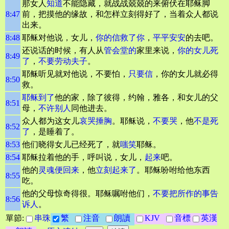
那女人
知道
不能隐藏，就战战兢兢的来俯伏在耶稣脚
8:47
前，把摸他的缘故，和怎样立刻得好了，当着众人都说
出来。
8:48
耶稣对他说，女儿，
你的信救了你
，
平平安安
的去吧。
还说话的时候，有人从
管会堂的
家里来说，
你的女儿死
8:49
了
，
不要劳动
夫子
。
耶稣听见就对他说，不要怕，
只要信
，你的女儿就必得
8:50
救。
耶稣到了
他的家，除了彼得，约翰，雅各，和女儿的父
8:51
母，
不许别人
同他进去。
众人都为这女儿
哀哭
捶胸
。耶稣说，
不要哭
，他
不是死
8:52
了
，是睡着了。
8:53
他们晓得女儿已经死了，就
嗤笑
耶稣。
8:54
耶稣拉着他的手，呼叫说，女儿，
起来
吧。
他的
灵魂便回来
，他
立刻起来了
。耶稣吩咐给他东西
8:55
吃。
他的父母惊奇得很。耶稣嘱咐他们，
不要把所作的事告
8:56
诉人
。
單節:
串珠
繁
注音
朗讀
KJV
音標
英漢