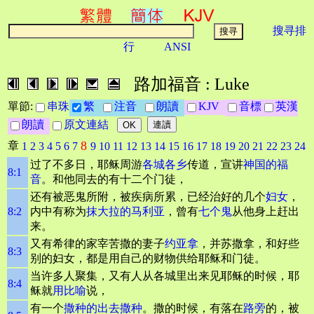
搜寻排
行
ANSI
路加福音 : Luke
單節:
串珠
繁
注音
朗讀
KJV
音標
英漢
朗讀
原文連結
8
章
1
2
3
4
5
6
7
9
10
11
12
13
14
15
16
17
18
19
20
21
22
23
24
过了不多日，耶稣周游
各城各乡
传道，宣讲
神国的福
8:1
音
。和他同去的有十二个门徒，
还有被恶鬼所附，被疾病所累，已经治好的几个
妇女
，
8:2
内中有称为
抹大拉的马利亚
，曾有
七个鬼
从他身上赶出
来。
又有希律的家宰苦撒的妻子
约亚拿
，并苏撒拿，和好些
8:3
别的妇女，都是用自己的财物供给耶稣和门徒。
当许多人聚集，又有人从各城里出来见耶稣的时候，耶
8:4
稣就
用比喻
说，
有一个
撒种的
出去撒种
。撒的时候，有落在
路旁
的，被