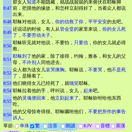
那女人
知道
不能隐藏，就战战兢兢的来俯伏在耶稣脚
8:47
前，把摸他的缘故，和怎样立刻得好了，当着众人都说
出来。
8:48
耶稣对他说，女儿，
你的信救了你
，
平平安安
的去吧。
还说话的时候，有人从
管会堂的
家里来说，
你的女儿死
8:49
了
，
不要劳动
夫子
。
耶稣听见就对他说，不要怕，
只要信
，你的女儿就必得
8:50
救。
耶稣到了
他的家，除了彼得，约翰，雅各，和女儿的父
8:51
母，
不许别人
同他进去。
众人都为这女儿
哀哭
捶胸
。耶稣说，
不要哭
，他
不是死
8:52
了
，是睡着了。
8:53
他们晓得女儿已经死了，就
嗤笑
耶稣。
8:54
耶稣拉着他的手，呼叫说，女儿，
起来
吧。
他的
灵魂便回来
，他
立刻起来了
。耶稣吩咐给他东西
8:55
吃。
他的父母惊奇得很。耶稣嘱咐他们，
不要把所作的事告
8:56
诉人
。
單節:
串珠
繁
注音
朗讀
KJV
音標
英漢