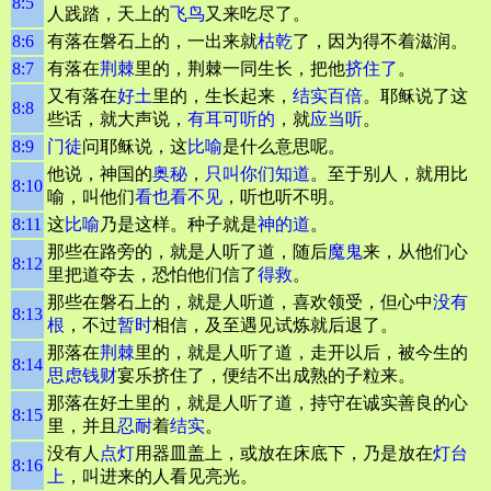
8:5
人践踏，天上的
飞鸟
又来吃尽了。
8:6
有落在磐石上的，一出来就
枯乾
了，因为得不着滋润。
8:7
有落在
荆棘
里的，荆棘一同生长，把他
挤住了
。
又有落在
好土
里的，生长起来，
结实
百倍
。耶稣说了这
8:8
些话，就大声说，
有耳可听的
，就
应当听
。
8:9
门徒
问耶稣说，这
比喻
是什么意思呢。
他说，神国的
奥秘
，
只叫你们知道
。至于别人，就用比
8:10
喻，叫他们
看也看不见
，听也听不明。
8:11
这
比喻
乃是这样。种子就是
神的道
。
那些在路旁的，就是人听了道，随后
魔鬼
来，从他们心
8:12
里把道夺去，恐怕他们信了
得救
。
那些在磐石上的，就是人听道，喜欢领受，但心中
没有
8:13
根
，不过
暂时
相信，及至遇见试炼就后退了。
那落在
荆棘
里的，就是人听了道，走开以后，被今生的
8:14
思虑
钱财
宴乐挤住了，便结不出成熟的子粒来。
那落在好土里的，就是人听了道，持守在诚实善良的心
8:15
里，并且
忍耐
着
结实
。
没有人
点灯
用器皿盖上，或放在床底下，乃是放在
灯台
8:16
上
，叫进来的人看见亮光。