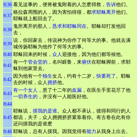
8:36
看见这事的，便将被鬼附着的人怎麽得救，
告诉
他们。
格拉森周围的人，因为害怕得很，都
求耶稣离开
他们。
8:37
耶稣就上船回去了。
鬼所离开的那人，
恳求和耶稣同在
。耶稣却打发他回
8:38
去，
说，你回家去，传说神为你作了何等大的事。他就去满
8:39
城传扬耶稣为他作了何等大的事。
8:40
耶稣回来的时候，
众人
迎接他，因为他们都等候他。
有一个
管会堂的
，名叫睚鲁，来
俯伏
在耶稣脚前，求耶
8:41
稣到他家里去。
因为他有一个
独生
女儿，约有十二岁，
快要死了
。耶稣
8:42
去的时候，众人
拥挤
他。
有一个女人
，患了十二年的
血漏
，在医生手里花尽了他
8:43
一切养生的
，并没有一人能医好他。
8:44
耶稣说，
摸我的是谁
。众人都不承认，彼得和同行的人
8:45
都说，夫子，众人拥拥挤挤紧靠着你。有古卷在此有你
还问摸我的是谁麽
8:46
耶稣说，总有人摸我。因我觉得有
能力
从我身上出去。