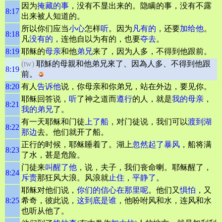
因为
掩藏的事
，没有不显出来的。隐瞒的事，没有不露
8:17
出来被人知道的。
所以你们应当
小心
怎样
听
。因为
凡有的
，还要
加给他
。
8:18
凡
没有的
，连他自以为有的，也要
夺去
。
8:19
耶稣的
母亲
和他
弟兄
来了，因为人多，不得到他跟前。
(tw)
耶穌的母親和他弟兄來了、因為人多、不得到他跟
8:19
前。
8:20
有人
告诉他
说，你母亲和你弟兄，站在外边，要见你。
耶稣回答说，
听
了神之道而
遵行
的人，就是
我的母亲
，
8:21
我的弟兄
了。
有一天耶稣和门徒
上了船
，对门徒说，我们可以
渡到湖
8:22
那边
去。他们就开了船。
正行的时候，耶稣睡着了。湖上
忽然起了暴风
，船将满
8:23
了水，甚是危险。
门徒来
叫醒了他
，说，夫子，我们丧命喇。耶稣醒了，
8:24
斥责
那狂风大浪。风浪就
止住
，
平静
了
。
耶稣对他们说，
你们的信心在那里呢
。他们又
惧怕
，又
8:25
希奇，彼此说，
这到底是谁
，他吩咐风和水，连风和水
也听从他了。