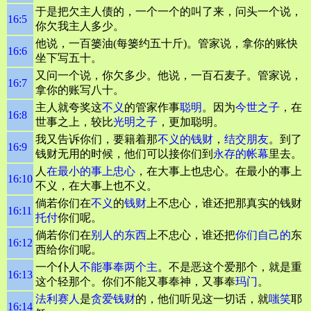
于是把欠主人债的，一个一个的叫了来，问头一个说，
16:5
你欠我主人多少。
他说，一百篓油(每篓约五十斤)。管家说，拿你的账快
16:6
坐下写五十。
又问一个说，你欠多少。他说，一百石麦子。管家说，
16:7
拿你的账写八十。
主人就夸奖这
不义
的管家作事
聪明
。因为
今世之子
，在
16:8
世事之上，较比
光明之子
，更加聪明。
我又告诉你们，要籍着那
不义的钱财
，
结交朋友
。到了
16:9
钱财无用的时候，他们可以接你们到
永存的帐幕
里去。
人
在最小的事上忠心
，在大事上也忠心。在最小的事上
16:10
不义，在大事上也不义。
倘若你们在
不义
的
钱财
上不忠心，谁还把那真实的钱财
16:11
托付
你们呢。
倘若你们在
别人的东西
上不忠心，谁还把
你们自己的
东
16:12
西给你们呢。
一个仆人
不能事奉两个主
。不是恶这个爱那个，就是重
16:13
这个轻那个。你们不能又事奉神，又事奉
玛门
。
法利赛人
是
贪爱钱财
的，他们听见这一切话，就
嗤笑
耶
16:14