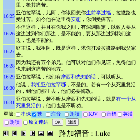
里，极其痛苦。
亚伯拉罕说，儿阿，你该回想你
生前享过福
，拉撒路也
16:25
受过苦。如今他在这里得
安慰
，你倒受痛苦。
不但这样，并且在你我之间，有深渊限定，以致人要从
16:26
这边过到你们那边，是不能的，要从那边过到我们这
边，也是不能的。
财主说，我祖阿，既是这样，求你打发拉撒路到我父家
16:27
去。
因为我还有五个弟兄。他可以对他们作见证，免得他们
16:28
也来到这痛苦的地方。
16:29
亚伯拉罕说，他们有
摩西和先知的话
，可以听从。
他说，
我祖亚伯拉罕哪
，不是的。若有一个从死里复活
16:30
的，到他们那里去，他们必要悔改。
亚伯拉罕说，若不听从摩西和先知的话，就是
有一个从
16:31
死里复活的
，他们也是不听劝。
單節:
串珠
繁
注音
朗讀
KJV
音標
英漢
朗讀
原文連結
路加福音 : Luke