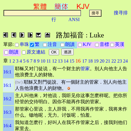
搜寻排
行
ANSI
路加福音 : Luke
單節:
串珠
繁
注音
朗讀
KJV
音標
英漢
朗讀
原文連結
16
章
1
2
3
4
5
6
7
8
9
10
11
12
13
14
15
17
18
19
20
21
22
23
24
耶稣又对门徒说，有一个财主的
管家
。别人向他主人告
16:1
他浪费主人的财物。
(tw)
耶穌又對門徒說、有一個財主的管家．別人向他主
16:1
人告他浪費主人的財物。
主人叫他来，对他说，我听见你这事怎麽样呢。把你所
16:2
经管的交待明白。因你不能再作我的管家。
那管家心里说，主人辞我，不用我再作管家，我将来作
16:3
什么。锄地呢，无力。讨饭呢，怕羞。
我知道怎麽行，好叫人在我不作管家之后，接我到他们
16:4
家里去。