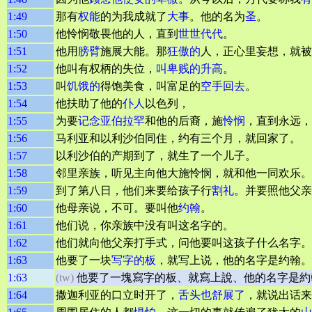
1:49
那有
权能
的为我成就了
大事
。他的名为
圣
。
1:50
他怜悯敬畏他的人，直到
世世代代
。
1:51
他用
膀臂
施展大能。那
狂傲的
人，正心里妄想，就被
1:52
他叫有权柄的失位，
叫卑贱的升高
。
1:53
叫
饥饿的
得饱美食，叫富足的
空手回去
。
1:54
他扶助了他的
仆人
以色列，
1:55
为要
记念
亚伯拉罕
和他的后裔，施
怜悯
，直到永远，
1:56
马利亚和以利沙伯同住，约有三个月，就回家了。
1:57
以利沙伯的产期到了，就生了一个儿子。
1:58
邻里亲族，听见主向他大施怜悯，就和他一同欢乐。
1:59
到了第八日，他们来要给孩子行
割礼
。并要照他父亲
1:60
他母亲说，不可。要叫他
约翰
。
1:61
他们说，你亲族中没有叫这名字的。
1:62
他们就向他父亲打手式，问他要叫这孩子什么名字。
1:63
他要了一块
写字的板
，就写上说，他的名字是约翰。
1:63
(tw)
他要了一塊寫字的板、就寫上說、他的名字是約
1:64
撒迦利亚的口立时开了，
舌头也舒展了
，就说出话来