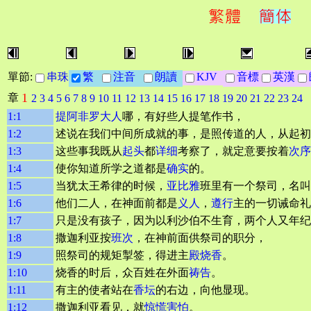
單節:
串珠
繁
注音
朗讀
KJV
音標
英漢
1
章
2
3
4
5
6
7
8
9
10
11
12
13
14
15
16
17
18
19
20
21
22
23
24
1:1
提阿非罗
大人
哪，有好些人提笔作书，
1:2
述说在我们中间所成就的事，是照传道的人，从起初
1:3
这些事我既从
起头
都
详细
考察了，就定意要按着
次序
1:4
使你知道所学之道都是
确实
的。
1:5
当犹太王希律的时候，
亚比雅
班里有一个祭司，名叫
1:6
他们二人，在神面前都是
义人
，
遵行
主的一切诫命礼
1:7
只是没有孩子，因为以利沙伯不生育，两个人又年纪
1:8
撒迦利亚按
班次
，在神前面供祭司的职分，
1:9
照祭司的规矩掣签，得进主
殿
烧香
。
1:10
烧香的时后，众百姓在外面
祷告
。
1:11
有主的使者站在
香坛
的右边，向他显现。
1:12
撒迦利亚看见，就
惊慌害怕
。