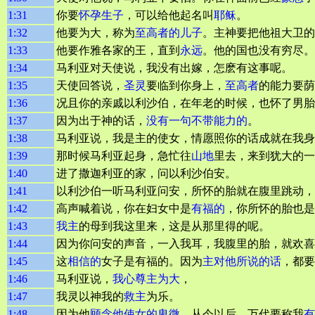
1:31
你要
怀孕生子
，可以给他起名叫
耶稣
。
1:32
他要为大，称为
至高者
的儿子
。主神要把他祖大卫的
1:33
他要作雅各家的王，直到
永远
。他的国也没有穷尽。
1:34
马利亚对天使说，我没有出嫁，怎麽有这事呢。
1:35
天使回答说，
圣灵
要临到你身上，
至高者
的能力要荫
1:36
况且你的亲戚以利沙伯，在年老的时候，也怀了男胎
1:37
因为出于神的话，
没有一句不带能力的
。
1:38
马利亚说，我是主的使女，情愿照你的话成就在我身
1:39
那时候马利亚起身，急忙往
山地
里去，来到犹大的一
1:40
进了撒迦利亚的家，问以利沙伯安。
1:41
以利沙伯一听马利亚问安，所怀的胎就在腹里跳动，
1:42
高声喊着说，你在妇女中是
有福的
，你所怀的胎也是
1:43
我主
的母到我这里来，这是从那里得的呢。
1:44
因为你问安的声音，一入我耳，我腹里的胎，就欢喜
1:45
这
相信的
女子是有福的。因为
主对他所说的话
，都要
1:46
马利亚说，
我心尊主为大
，
1:47
我灵以神我的
救主
为乐。
1:48
因为他
顾念他使女的卑微
。从今以后，万代要称我
有