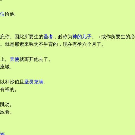
位
给他。
庇你。因此所要生的
圣者
，必称为
神的儿子
。（或作所要生的必
。就是那素来称为不生育的，现在有孕六个月了。
上。
天使
就离开他去了。
座城。
以利沙伯且
圣灵充满
。
有福的。
跳动。
应验。
福
。