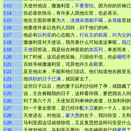
1:13
天使对他说，撒迦利亚，
不要害怕
。因为你的祈祷已
1:14
你必喜欢快乐，有许多人因他出世，也必喜乐。
1:15
他在主面前将要为
大
，
淡酒浓酒都不喝
，从
母腹
里就
1:16
他要使许多以色列人回转，归于他们的神。
1:17
他必有
以利亚
的心志能力，
行在主的前面
，
叫为父的
1:18
撒迦利亚对天使说，我凭着什么可知道这事呢，
我已
1:19
天使
回答说，我是站在神面前的
加百列
，奉差而来，
1:20
到了时候，这话必然应验。只因你不信，你必
哑吧
不
1:21
百姓等候撒迦利亚，诧异他许久在
殿
里。
1:22
及至他出来，不能和他们说话。他们知道他在殿里见
1:23
他
供职的日子已满
，就回家去了。
1:24
这些日子以后，他的妻子以利沙伯怀了孕，就隐藏了
1:25
说，主在眷顾我的日子，这样看待我，要把我在人间
1:26
到了第六个月，天使加百列奉神的差遣，往加利利的
1:27
到一个童女那里，是已经许配
大卫
家的一个人，名叫
1:28
天使进去，对他说，
蒙大恩
的女子，我问你安，主和
1:29
马利亚因这话就很惊慌，又反复思想这样问安是什么
1:30
天使对他说，马利亚不要怕。你在神面前已经
蒙恩
了