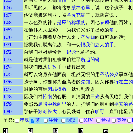
1:65
周围居住的人都
惧怕
，这一切的事就传遍了犹太的
山
1:66
凡听见的人，都将这事
放在心里
，说，这个孩子，将
1:67
他父亲撒迦利亚，被
圣灵充满
了，就豫言说，
1:68
主以色列的神，
是
应当称颂
的
。因他
眷顾
他的百姓，
1:69
在他仆人大卫家中，为我们兴起了拯救的
角
，
1:70
（正如主藉着从创世以来，
圣先知
的口所说的话）
1:71
拯救我们脱离仇敌，和一切
恨我们之人的手
。
1:72
向我们列祖施怜悯，
记念
他的圣约。
1:73
就是他对我们祖宗亚伯拉罕
所起的誓
，
1:74
叫我们既从
仇敌
手中被救出来，
1:75
就可以终身在他面前，坦然无惧的用
圣洁
公义
事奉他
1:76
孩子阿，你要称为至高者的
先知
。因为你要
行在主的
1:77
叫他的百姓
因罪得赦
，就知到救恩。
1:78
因我们神
怜悯
的心肠，叫清晨的
日光
从高天临到我们
1:79
要照亮
黑暗中
死荫里
的人。把我们的脚引到
平安的路
1:80
那孩子
渐渐长大
，心灵强健，住在
旷野
，直到他显明
單節:
串珠
繁
注音
朗讀
KJV
音標
英漢