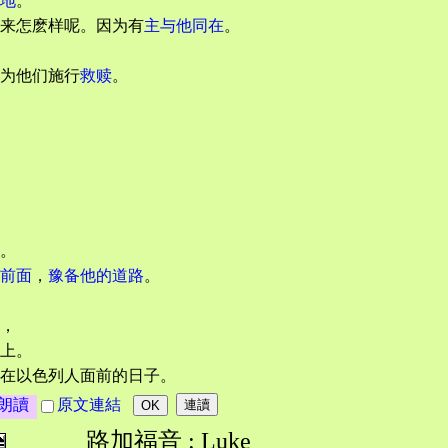
地
。
来怎麽样呢。因为有
主与他同在
。
为他们施行
救赎
。
。
前面
，
豫备他的道路
。
，
上。
在以色列人面前的日子。
朗讀
原文連結
路加福音 : Luke