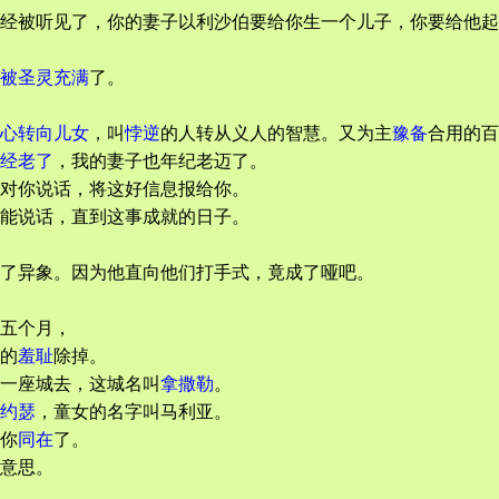
经被听见了，你的妻子以利沙伯要给你生一个儿子，你要给他起
被圣灵充满
了。
心转向儿女
，叫
悖逆
的人转从义人的智慧。又为主
豫备
合用的百
经老了
，我的妻子也年纪老迈了。
对你说话，将这好信息报给你。
能说话，直到这事成就的日子。
了异象。因为他直向他们打手式，竟成了哑吧。
五个月，
的
羞耻
除掉。
一座城去，这城名叫
拿撒勒
。
约瑟
，童女的名字叫马利亚。
你
同在
了。
意思。
。