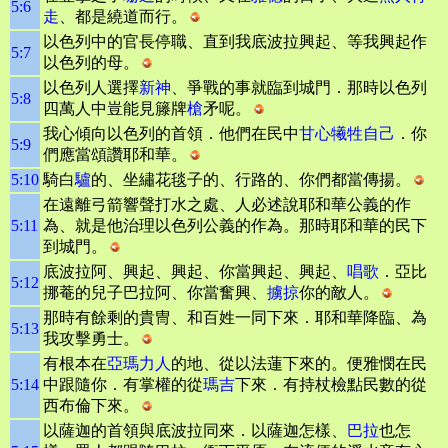
5:6
走
、都是繞道而行。
以色列中的官長停職、直到我底波拉興起、等我興起作
5:7
以色列的母。
以色列人選擇
新神
、爭戰的事就臨到城門．那時以色列
5:8
四萬人中豈能見籐牌
槍
矛呢。
我心傾向以色列的首領．他們在民中
甘心犧牲自己
．你
5:9
們應當頌讚耶和華。
5:10
騎白
驢
的、坐繡花毯子的、行路的、你們都當傳揚。
在遠離弓箭響聲打水之處、人必述說耶和華公義的作
5:11
為、就是他治理以色列公義的作為。那時耶和華的民下
到城門。
底波拉阿、興起、興起、你當興起、興起、
唱歌
．亞比
5:12
挪菴的兒子巴拉阿、你當奮興、
擄掠
你的敵人。
那時有餘剩的貴冑、和百姓一同下來．耶和華降臨、為
5:13
我攻擊勇士。
有根本在
亞瑪力人
的地、從以法蓮下來的。便雅憫在民
5:14
中跟隨你．有掌權的從
瑪吉
下來．有持杖檢點民數的從
西布倫下來。
以薩迦的首領與底波拉同來．以薩迦怎樣、
巴拉
也怎