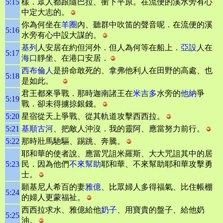
5:15
樣．眾人都跟隨巴拉、衝下平原。在流便的溪水旁有心
中定大志的。
你為何坐在
羊圈
內、聽群中吹笛的聲音呢．在流便的溪
5:16
水旁有心中設大謀的。
基列
人安居在約但河外．但人為何等在船上．
亞設
人在
5:17
海口
靜坐、在港口安居．
西布倫人
是拚命敢死的、拿弗他利人在田野的高處、也
5:18
是如此。
君王都來爭戰．那時迦南諸王在
米吉多
水旁的
他納
爭
5:19
戰．卻未得擄掠銀錢。
5:20
星宿從天上爭戰、從其軌道攻擊西西拉。
5:21
基順古河
、把敵人沖沒．我的靈阿、應當努力前行。
5:22
那時壯馬馳驅、踢跳、奔騰。
耶和華的使者說、應當咒詛米羅斯、大大咒詛其中的居
5:23
民．因為他們
不來幫助
耶和華、不來幫助耶和華攻擊勇
士。
願基尼人希百的妻
雅億
、比眾婦人多得福氣、比住帳棚
5:24
的婦人更蒙福祉。
西西拉求水、雅億給他
奶子
、用寶貴的盤子、給他奶
5:25
油。