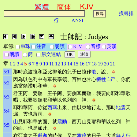
搜尋排
行
ANSI
士師記 : Judges
單節:
串珠
注音
朗讀
KJV
音標
英漢
朗讀
簡
原文連結
5
章
1
2
3
4
6
7
8
9
10
11
12
13
14
15
16
17
18
19
20
21
5:1
那時底波拉和亞比挪菴的兒子巴拉作
歌
、說、
因為以色列中有軍長率領、百姓也甘心
犧牲自己
、你們
5:2
應當頌讚耶和華。
君王阿、要聽．王子阿、要側耳而聽．我要向耶和華歌
5:3
唱．我要歌頌耶和華以色列的 神。
耶和華阿、你從
西珥
出來、由以東地行走、那時
地震
天
5:4
漏、雲也落雨。
山
見耶和華的面、就
震動
．西乃山見耶和華以色列 神
5:5
的面、也是如此。
在亞拿之子
珊迦
的時候、又在
雅億
的日子、大道
無人行