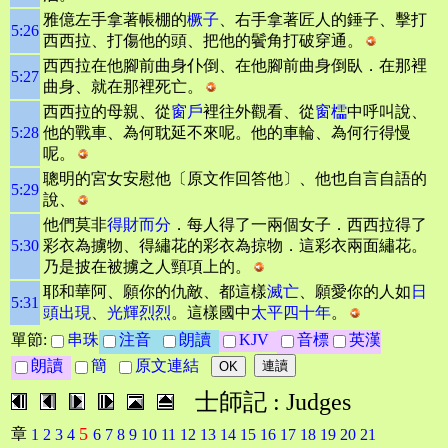
雅億左手拿著帳棚的
橛子
、右手拿著匠人的錘子、擊打
5:26
西西拉、打傷他的頭、把他的鬢角打破穿通。
西西拉在他腳前曲身仆倒、在他腳前曲身倒臥．在那裡
5:27
曲身、就在那裡死亡。
西西拉的母親、從
窗戶
裡往外觀看、從
窗櫺
中呼叫說、
5:28
他的戰車、為何耽延不來呢。他的車輪、為何行得慢
呢。
聰明的宮女安慰他〔原文作回答他〕、他也自言自語的
5:29
說、
他們莫非
得財而分
．每人得了一兩個女子．西西拉得了
5:30
彩衣為擄物、得繡花的彩衣為掠物．這彩衣兩面繡花。
乃是披在被擄之人頸項上的。
耶和華阿、願你的仇敵、都這樣
滅亡
、願愛你的人如
日
5:31
頭出現
、
光輝烈烈
。這樣國中
太平四十年
。
單節:
串珠
注音
朗讀
KJV
音標
英漢
朗讀
簡
原文連結
士師記 : Judges
5
章
1
2
3
4
6
7
8
9
10
11
12
13
14
15
16
17
18
19
20
21