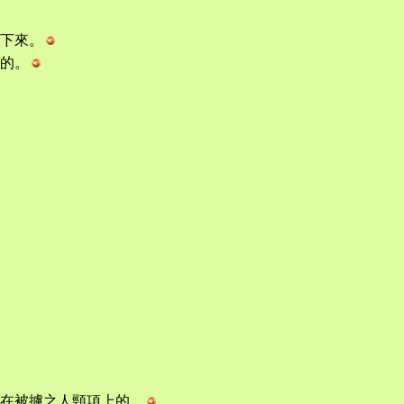
下來。
的。
在被擄之人頸項上的。