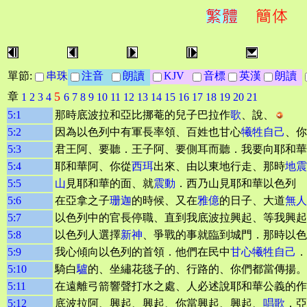
單節:
串珠
注音
朗讀
KJV
音標
英漢
朗讀
5
章
1
2
3
4
6
7
8
9
10
11
12
13
14
15
16
17
18
19
20
21
5:1
那時底波拉和亞比挪菴的兒子巴拉作
歌
、說、
5:2
因為以色列中有軍長率領、百姓也甘心
犧牲自己
、你
5:3
君王阿、要聽．王子阿、要側耳而聽．我要向耶和華
5:4
耶和華阿、你從
西珥
出來、由以東地行走、那時
地震
5:5
山
見耶和華的面、就
震動
．西乃山見耶和華以色列 
5:6
在亞拿之子
珊迦
的時候、又在
雅億
的日子、大道
無人
5:7
以色列中的官長停職、直到我底波拉興起、等我興起
5:8
以色列人選擇
新神
、爭戰的事就臨到城門．那時以色
5:9
我心傾向以色列的首領．他們在民中
甘心犧牲自己
．
5:10
騎白
驢
的、坐繡花毯子的、行路的、你們都當傳揚。
5:11
在遠離弓箭響聲打水之處、人必述說耶和華公義的作
5:12
底波拉阿、興起、興起、你當興起、興起、
唱歌
．亞