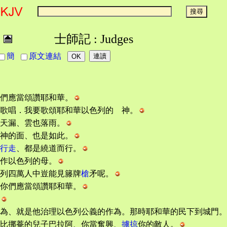
士師記 : Judges
簡
原文連結
們應當頌讚耶和華。
歌唱．我要歌頌耶和華以色列的 神。
天漏、雲也落雨。
神的面、也是如此。
行走
、都是繞道而行。
作以色列的母。
列四萬人中豈能見籐牌
槍
矛呢。
你們應當頌讚耶和華。
為、就是他治理以色列公義的作為。那時耶和華的民下到城門。
比挪菴的兒子巴拉阿、你當奮興、
擄掠
你的敵人。