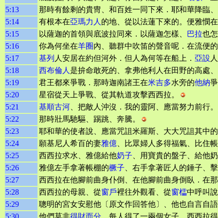
5:13
那時有餘剩的貴冑、和百姓一同下來．耶和華降臨、
5:14
有根本在
亞瑪力人
的地、從以法蓮下來的。便雅憫
5:15
以薩迦的首領與底波拉同來．以薩迦怎樣、
巴拉
也怎
5:16
你為何坐在
羊圈
內、聽群中吹笛的聲音呢．在流便的
5:17
基列
人安居在約但河外．但人為何等在船上．
亞設
人
5:18
西布倫人
是拚命敢死的、拿弗他利人在田野的高處
5:19
君王都來爭戰．那時迦南諸王在
米吉多
水旁的
他納
爭
5:20
星宿從天上爭戰、從其軌道攻擊西西拉。
5:21
基順古河
、把敵人沖沒．我的靈阿、應當努力前行。
5:22
那時壯馬馳驅、踢跳、奔騰。
5:23
耶和華的使者說、應當咒詛米羅斯、大大咒詛其中的
5:24
願基尼人希百的妻
雅億
、比眾婦人多得福氣、比住帳
5:25
西西拉求水、雅億給他
奶子
、用寶貴的盤子、給他奶
5:26
雅億左手拿著帳棚的
橛子
、右手拿著匠人的錘子、擊
5:27
西西拉在他腳前曲身仆倒、在他腳前曲身倒臥．在那
5:28
西西拉的母親、從
窗戶
裡往外觀看、從
窗櫺
中呼叫說
5:29
聰明的宮女安慰他〔原文作回答他〕、他也自言自語
5:30
他們莫非
得財而分
．每人得了一兩個女子．西西拉得