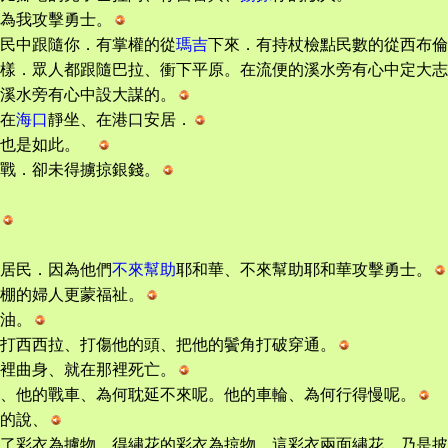
為我攻擊勇士。
在民中跟隨你．有掌權的從
瑪吉
下來．有持杖檢點民數的從西布倫
樣．眾人都跟隨巴拉、衝下平原。在流便的溪水旁有心中定大志
溪水旁有心中設大謀的。
在
海口
靜坐、在港口安居．
、也是如此。
戰．卻未得擄掠銀錢。
居民．因為他們
不來幫助
耶和華、不來幫助耶和華攻擊勇士。
棚的婦人更蒙福祉。
油。
打西西拉、打傷他的頭、把他的鬢角打破穿通。
裡曲身、就在那裡死亡。
、他的戰車、為何耽延不來呢。他的車輪、為何行得慢呢。
的說、
了彩衣為擄物、得繡花的彩衣為掠物．這彩衣兩面繡花。乃是披