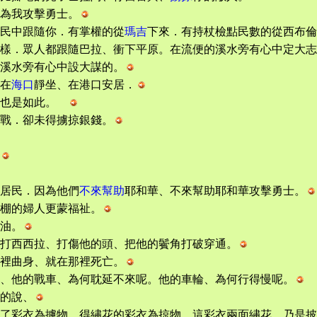
為我攻擊勇士。
在民中跟隨你．有掌權的從
瑪吉
下來．有持杖檢點民數的從西布倫
樣．眾人都跟隨巴拉、衝下平原。在流便的溪水旁有心中定大志
溪水旁有心中設大謀的。
在
海口
靜坐、在港口安居．
、也是如此。
戰．卻未得擄掠銀錢。
居民．因為他們
不來幫助
耶和華、不來幫助耶和華攻擊勇士。
棚的婦人更蒙福祉。
油。
打西西拉、打傷他的頭、把他的鬢角打破穿通。
裡曲身、就在那裡死亡。
、他的戰車、為何耽延不來呢。他的車輪、為何行得慢呢。
的說、
了彩衣為擄物、得繡花的彩衣為掠物．這彩衣兩面繡花。乃是披