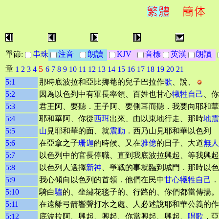
單節:
串珠
注音
朗讀
KJV
音標
英漢
朗讀
5
章
1
2
3
4
6
7
8
9
10
11
12
13
14
15
16
17
18
19
20
21
5:1
那時底波拉和亞比挪菴的兒子巴拉作
歌
、說、
5:2
因為以色列中有軍長率領、百姓也甘心
犧牲自己
、你
5:3
君王阿、要聽．王子阿、要側耳而聽．我要向耶和華
5:4
耶和華阿、你從
西珥
出來、由以東地行走、那時
地震
5:5
山
見耶和華的面、就
震動
．西乃山見耶和華以色列 
5:6
在亞拿之子
珊迦
的時候、又在
雅億
的日子、大道
無人
5:7
以色列中的官長停職、直到我底波拉興起、等我興起
5:8
以色列人選擇
新神
、爭戰的事就臨到城門．那時以色
5:9
我心傾向以色列的首領．他們在民中
甘心犧牲自己
．
5:10
騎白
驢
的、坐繡花毯子的、行路的、你們都當傳揚。
5:11
在遠離弓箭響聲打水之處、人必述說耶和華公義的作
5:12
底波拉阿、興起、興起、你當興起、興起、
唱歌
．亞