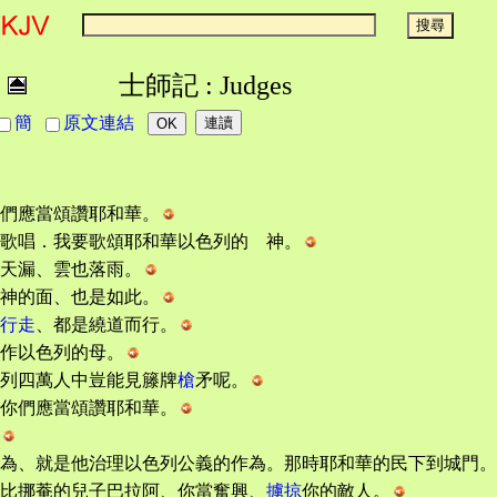
士師記 : Judges
簡
原文連結
們應當頌讚耶和華。
歌唱．我要歌頌耶和華以色列的 神。
天漏、雲也落雨。
神的面、也是如此。
行走
、都是繞道而行。
作以色列的母。
列四萬人中豈能見籐牌
槍
矛呢。
你們應當頌讚耶和華。
為、就是他治理以色列公義的作為。那時耶和華的民下到城門。
比挪菴的兒子巴拉阿、你當奮興、
擄掠
你的敵人。