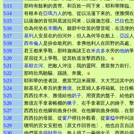
5:13
那時有餘剩的貴冑、和百姓一同下來．耶和華降臨、
5:14
有根本在
亞瑪力人
的地、從以法蓮下來的。便雅憫
5:15
以薩迦的首領與底波拉同來．以薩迦怎樣、
巴拉
也怎
5:16
你為何坐在
羊圈
內、聽群中吹笛的聲音呢．在流便的
5:17
基列
人安居在約但河外．但人為何等在船上．
亞設
人
5:18
西布倫人
是拚命敢死的、拿弗他利人在田野的高處
5:19
君王都來爭戰．那時迦南諸王在
米吉多
水旁的
他納
爭
5:20
星宿從天上爭戰、從其軌道攻擊西西拉。
5:21
基順古河
、把敵人沖沒．我的靈阿、應當努力前行。
5:22
那時壯馬馳驅、踢跳、奔騰。
5:23
耶和華的使者說、應當咒詛米羅斯、大大咒詛其中的
5:24
願基尼人希百的妻
雅億
、比眾婦人多得福氣、比住帳
5:25
西西拉求水、雅億給他
奶子
、用寶貴的盤子、給他奶
5:26
雅億左手拿著帳棚的
橛子
、右手拿著匠人的錘子、擊
5:27
西西拉在他腳前曲身仆倒、在他腳前曲身倒臥．在那
5:28
西西拉的母親、從
窗戶
裡往外觀看、從
窗櫺
中呼叫說
5:29
聰明的宮女安慰他〔原文作回答他〕、他也自言自語
5:30
他們莫非
得財而分
．每人得了一兩個女子．西西拉得