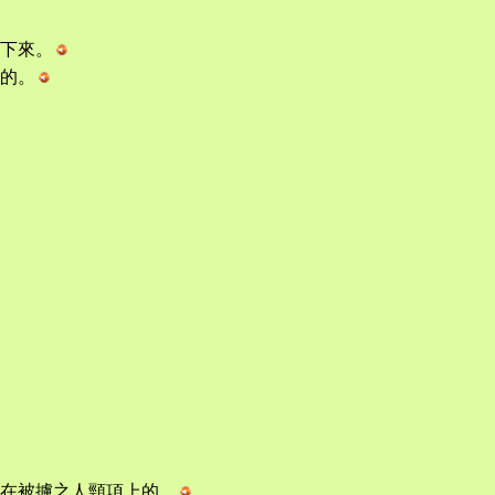
下來。
的。
在被擄之人頸項上的。