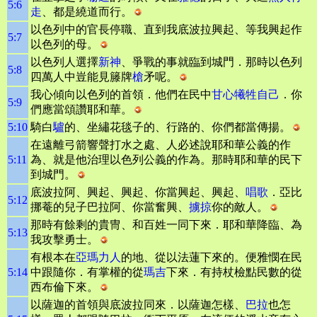
5:6
走
、都是繞道而行。
以色列中的官長停職、直到我底波拉興起、等我興起作
5:7
以色列的母。
以色列人選擇
新神
、爭戰的事就臨到城門．那時以色列
5:8
四萬人中豈能見籐牌
槍
矛呢。
我心傾向以色列的首領．他們在民中
甘心犧牲自己
．你
5:9
們應當頌讚耶和華。
5:10
騎白
驢
的、坐繡花毯子的、行路的、你們都當傳揚。
在遠離弓箭響聲打水之處、人必述說耶和華公義的作
5:11
為、就是他治理以色列公義的作為。那時耶和華的民下
到城門。
底波拉阿、興起、興起、你當興起、興起、
唱歌
．亞比
5:12
挪菴的兒子巴拉阿、你當奮興、
擄掠
你的敵人。
那時有餘剩的貴冑、和百姓一同下來．耶和華降臨、為
5:13
我攻擊勇士。
有根本在
亞瑪力人
的地、從以法蓮下來的。便雅憫在民
5:14
中跟隨你．有掌權的從
瑪吉
下來．有持杖檢點民數的從
西布倫下來。
以薩迦的首領與底波拉同來．以薩迦怎樣、
巴拉
也怎