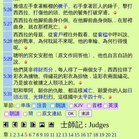
雅億左手拿著帳棚的
橛子
、右手拿著匠人的錘子、擊打
5:26
西西拉、打傷他的頭、把他的鬢角打破穿通。
西西拉在他腳前曲身仆倒、在他腳前曲身倒臥．在那裡
5:27
曲身、就在那裡死亡。
西西拉的母親、從
窗戶
裡往外觀看、從
窗櫺
中呼叫說、
5:28
他的戰車、為何耽延不來呢。他的車輪、為何行得慢
呢。
聰明的宮女安慰他〔原文作回答他〕、他也自言自語的
5:29
說、
他們莫非
得財而分
．每人得了一兩個女子．西西拉得了
5:30
彩衣為擄物、得繡花的彩衣為掠物．這彩衣兩面繡花。
乃是披在被擄之人頸項上的。
耶和華阿、願你的仇敵、都這樣
滅亡
、願愛你的人如
日
5:31
頭出現
、
光輝烈烈
。這樣國中
太平四十年
。
單節:
串珠
注音
朗讀
KJV
音標
英漢
朗讀
簡
原文連結
士師記 : Judges
5
章
1
2
3
4
6
7
8
9
10
11
12
13
14
15
16
17
18
19
20
21