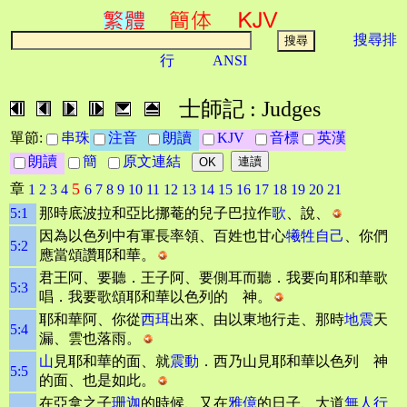
搜尋排
行
ANSI
士師記 : Judges
單節:
串珠
注音
朗讀
KJV
音標
英漢
朗讀
簡
原文連結
5
章
1
2
3
4
6
7
8
9
10
11
12
13
14
15
16
17
18
19
20
21
5:1
那時底波拉和亞比挪菴的兒子巴拉作
歌
、說、
因為以色列中有軍長率領、百姓也甘心
犧牲自己
、你們
5:2
應當頌讚耶和華。
君王阿、要聽．王子阿、要側耳而聽．我要向耶和華歌
5:3
唱．我要歌頌耶和華以色列的 神。
耶和華阿、你從
西珥
出來、由以東地行走、那時
地震
天
5:4
漏、雲也落雨。
山
見耶和華的面、就
震動
．西乃山見耶和華以色列 神
5:5
的面、也是如此。
在亞拿之子
珊迦
的時候、又在
雅億
的日子、大道
無人行