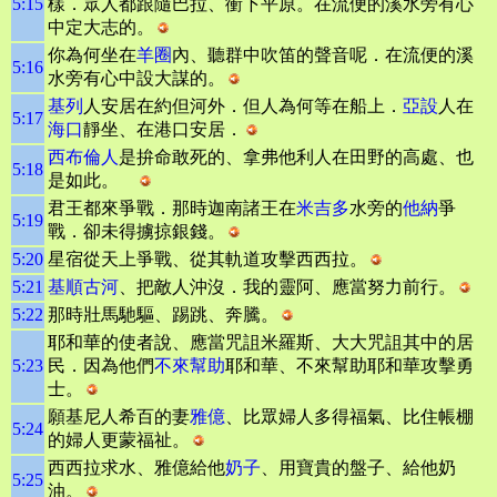
5:15
樣．眾人都跟隨巴拉、衝下平原。在流便的溪水旁有心
中定大志的。
你為何坐在
羊圈
內、聽群中吹笛的聲音呢．在流便的溪
5:16
水旁有心中設大謀的。
基列
人安居在約但河外．但人為何等在船上．
亞設
人在
5:17
海口
靜坐、在港口安居．
西布倫人
是拚命敢死的、拿弗他利人在田野的高處、也
5:18
是如此。
君王都來爭戰．那時迦南諸王在
米吉多
水旁的
他納
爭
5:19
戰．卻未得擄掠銀錢。
5:20
星宿從天上爭戰、從其軌道攻擊西西拉。
5:21
基順古河
、把敵人沖沒．我的靈阿、應當努力前行。
5:22
那時壯馬馳驅、踢跳、奔騰。
耶和華的使者說、應當咒詛米羅斯、大大咒詛其中的居
5:23
民．因為他們
不來幫助
耶和華、不來幫助耶和華攻擊勇
士。
願基尼人希百的妻
雅億
、比眾婦人多得福氣、比住帳棚
5:24
的婦人更蒙福祉。
西西拉求水、雅億給他
奶子
、用寶貴的盤子、給他奶
5:25
油。