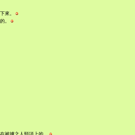
下來。
的。
在被擄之人頸項上的。