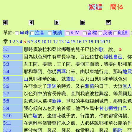
單節:
串珠
注音
朗讀
KJV
音標
英漢
朗讀
5
章
1
2
3
4
6
7
8
9
10
11
12
13
14
15
16
17
18
19
20
21
5:1
那時底波拉和亞比挪菴的兒子巴拉作
歌
、說、
5:2
因為以色列中有軍長率領、百姓也甘心
犧牲自己
、你
5:3
君王阿、要聽．王子阿、要側耳而聽．我要向耶和華
5:4
耶和華阿、你從
西珥
出來、由以東地行走、那時
地震
5:5
山
見耶和華的面、就
震動
．西乃山見耶和華以色列 
5:6
在亞拿之子
珊迦
的時候、又在
雅億
的日子、大道
無人
5:7
以色列中的官長停職、直到我底波拉興起、等我興起
5:8
以色列人選擇
新神
、爭戰的事就臨到城門．那時以色
5:9
我心傾向以色列的首領．他們在民中
甘心犧牲自己
．
5:10
騎白
驢
的、坐繡花毯子的、行路的、你們都當傳揚。
5:11
在遠離弓箭響聲打水之處、人必述說耶和華公義的作
5:12
底波拉阿、興起、興起、你當興起、興起、
唱歌
．亞