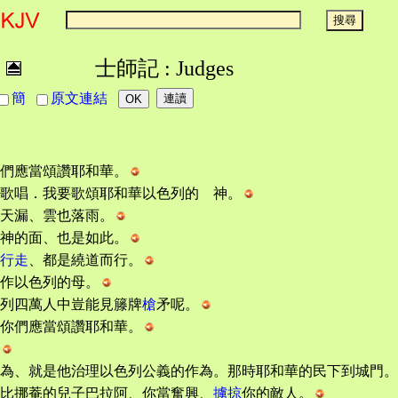
士師記 : Judges
簡
原文連結
們應當頌讚耶和華。
歌唱．我要歌頌耶和華以色列的 神。
天漏、雲也落雨。
神的面、也是如此。
行走
、都是繞道而行。
作以色列的母。
列四萬人中豈能見籐牌
槍
矛呢。
你們應當頌讚耶和華。
為、就是他治理以色列公義的作為。那時耶和華的民下到城門。
比挪菴的兒子巴拉阿、你當奮興、
擄掠
你的敵人。