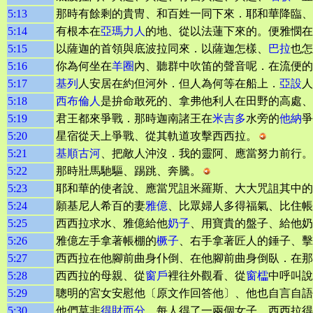
5:13
那時有餘剩的貴冑、和百姓一同下來．耶和華降臨、
5:14
有根本在
亞瑪力人
的地、從以法蓮下來的。便雅憫
5:15
以薩迦的首領與底波拉同來．以薩迦怎樣、
巴拉
也怎
5:16
你為何坐在
羊圈
內、聽群中吹笛的聲音呢．在流便的
5:17
基列
人安居在約但河外．但人為何等在船上．
亞設
人
5:18
西布倫人
是拚命敢死的、拿弗他利人在田野的高處
5:19
君王都來爭戰．那時迦南諸王在
米吉多
水旁的
他納
爭
5:20
星宿從天上爭戰、從其軌道攻擊西西拉。
5:21
基順古河
、把敵人沖沒．我的靈阿、應當努力前行。
5:22
那時壯馬馳驅、踢跳、奔騰。
5:23
耶和華的使者說、應當咒詛米羅斯、大大咒詛其中的
5:24
願基尼人希百的妻
雅億
、比眾婦人多得福氣、比住帳
5:25
西西拉求水、雅億給他
奶子
、用寶貴的盤子、給他奶
5:26
雅億左手拿著帳棚的
橛子
、右手拿著匠人的錘子、擊
5:27
西西拉在他腳前曲身仆倒、在他腳前曲身倒臥．在那
5:28
西西拉的母親、從
窗戶
裡往外觀看、從
窗櫺
中呼叫說
5:29
聰明的宮女安慰他〔原文作回答他〕、他也自言自語
5:30
他們莫非
得財而分
．每人得了一兩個女子．西西拉得