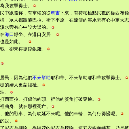
為我攻擊勇士。
在民中跟隨你．有掌權的從
瑪吉
下來．有持杖檢點民數的從西布倫
樣．眾人都跟隨巴拉、衝下平原。在流便的溪水旁有心中定大志
溪水旁有心中設大謀的。
在
海口
靜坐、在港口安居．
、也是如此。
戰．卻未得擄掠銀錢。
居民．因為他們
不來幫助
耶和華、不來幫助耶和華攻擊勇士。
棚的婦人更蒙福祉。
油。
打西西拉、打傷他的頭、把他的鬢角打破穿通。
裡曲身、就在那裡死亡。
、他的戰車、為何耽延不來呢。他的車輪、為何行得慢呢。
的說、
了彩衣為擄物、得繡花的彩衣為掠物．這彩衣兩面繡花。乃是披