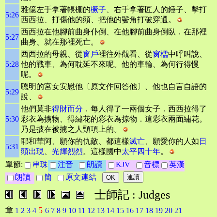
雅億左手拿著帳棚的
橛子
、右手拿著匠人的錘子、擊打
5:26
西西拉、打傷他的頭、把他的鬢角打破穿通。
西西拉在他腳前曲身仆倒、在他腳前曲身倒臥．在那裡
5:27
曲身、就在那裡死亡。
西西拉的母親、從
窗戶
裡往外觀看、從
窗櫺
中呼叫說、
5:28
他的戰車、為何耽延不來呢。他的車輪、為何行得慢
呢。
聰明的宮女安慰他〔原文作回答他〕、他也自言自語的
5:29
說、
他們莫非
得財而分
．每人得了一兩個女子．西西拉得了
5:30
彩衣為擄物、得繡花的彩衣為掠物．這彩衣兩面繡花。
乃是披在被擄之人頸項上的。
耶和華阿、願你的仇敵、都這樣
滅亡
、願愛你的人如
日
5:31
頭出現
、
光輝烈烈
。這樣國中
太平四十年
。
單節:
串珠
注音
朗讀
KJV
音標
英漢
朗讀
簡
原文連結
士師記 : Judges
5
章
1
2
3
4
6
7
8
9
10
11
12
13
14
15
16
17
18
19
20
21