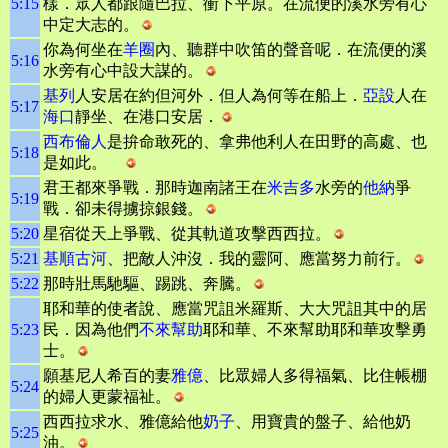
5:15
樣．眾人都跟隨巴拉、衝下平原。在流便的溪水旁有心
中定大志的。
你為何坐在
羊圈
內、聽群中吹笛的聲音呢．在流便的溪
5:16
水旁有心中設大謀的。
基列
人安居在約但河外．但人為何等在船上．
亞設
人在
5:17
海口
靜坐、在港口安居．
西布倫人
是拚命敢死的、拿弗他利人在田野的高處、也
5:18
是如此。
君王都來爭戰．那時迦南諸王在
米吉多
水旁的
他納
爭
5:19
戰．卻未得擄掠銀錢。
5:20
星宿從天上爭戰、從其軌道攻擊西西拉。
5:21
基順古河
、把敵人沖沒．我的靈阿、應當努力前行。
5:22
那時壯馬馳驅、踢跳、奔騰。
耶和華的使者說、應當咒詛米羅斯、大大咒詛其中的居
5:23
民．因為他們
不來幫助
耶和華、不來幫助耶和華攻擊勇
士。
願基尼人希百的妻
雅億
、比眾婦人多得福氣、比住帳棚
5:24
的婦人更蒙福祉。
西西拉求水、雅億給他
奶子
、用寶貴的盤子、給他奶
5:25
油。