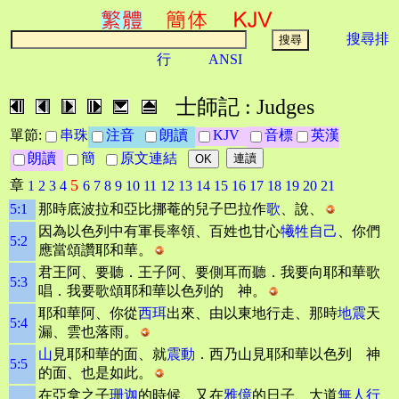
搜尋排
行
ANSI
士師記 : Judges
單節:
串珠
注音
朗讀
KJV
音標
英漢
朗讀
簡
原文連結
5
章
1
2
3
4
6
7
8
9
10
11
12
13
14
15
16
17
18
19
20
21
5:1
那時底波拉和亞比挪菴的兒子巴拉作
歌
、說、
因為以色列中有軍長率領、百姓也甘心
犧牲自己
、你們
5:2
應當頌讚耶和華。
君王阿、要聽．王子阿、要側耳而聽．我要向耶和華歌
5:3
唱．我要歌頌耶和華以色列的 神。
耶和華阿、你從
西珥
出來、由以東地行走、那時
地震
天
5:4
漏、雲也落雨。
山
見耶和華的面、就
震動
．西乃山見耶和華以色列 神
5:5
的面、也是如此。
在亞拿之子
珊迦
的時候、又在
雅億
的日子、大道
無人行