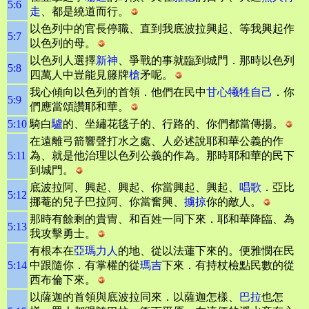
5:6
走
、都是繞道而行。
以色列中的官長停職、直到我底波拉興起、等我興起作
5:7
以色列的母。
以色列人選擇
新神
、爭戰的事就臨到城門．那時以色列
5:8
四萬人中豈能見籐牌
槍
矛呢。
我心傾向以色列的首領．他們在民中
甘心犧牲自己
．你
5:9
們應當頌讚耶和華。
5:10
騎白
驢
的、坐繡花毯子的、行路的、你們都當傳揚。
在遠離弓箭響聲打水之處、人必述說耶和華公義的作
5:11
為、就是他治理以色列公義的作為。那時耶和華的民下
到城門。
底波拉阿、興起、興起、你當興起、興起、
唱歌
．亞比
5:12
挪菴的兒子巴拉阿、你當奮興、
擄掠
你的敵人。
那時有餘剩的貴冑、和百姓一同下來．耶和華降臨、為
5:13
我攻擊勇士。
有根本在
亞瑪力人
的地、從以法蓮下來的。便雅憫在民
5:14
中跟隨你．有掌權的從
瑪吉
下來．有持杖檢點民數的從
西布倫下來。
以薩迦的首領與底波拉同來．以薩迦怎樣、
巴拉
也怎