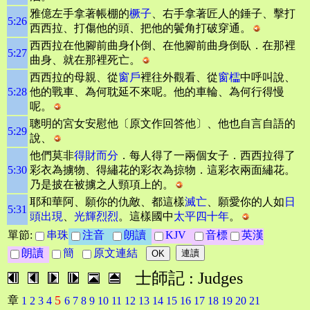
雅億左手拿著帳棚的
橛子
、右手拿著匠人的錘子、擊打
5:26
西西拉、打傷他的頭、把他的鬢角打破穿通。
西西拉在他腳前曲身仆倒、在他腳前曲身倒臥．在那裡
5:27
曲身、就在那裡死亡。
西西拉的母親、從
窗戶
裡往外觀看、從
窗櫺
中呼叫說、
5:28
他的戰車、為何耽延不來呢。他的車輪、為何行得慢
呢。
聰明的宮女安慰他〔原文作回答他〕、他也自言自語的
5:29
說、
他們莫非
得財而分
．每人得了一兩個女子．西西拉得了
5:30
彩衣為擄物、得繡花的彩衣為掠物．這彩衣兩面繡花。
乃是披在被擄之人頸項上的。
耶和華阿、願你的仇敵、都這樣
滅亡
、願愛你的人如
日
5:31
頭出現
、
光輝烈烈
。這樣國中
太平四十年
。
單節:
串珠
注音
朗讀
KJV
音標
英漢
朗讀
簡
原文連結
士師記 : Judges
5
章
1
2
3
4
6
7
8
9
10
11
12
13
14
15
16
17
18
19
20
21