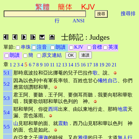
搜尋排
行
ANSI
士師記 : Judges
單節:
串珠
注音
朗讀
KJV
音標
英漢
朗讀
簡
原文連結
5
章
1
2
3
4
6
7
8
9
10
11
12
13
14
15
16
17
18
19
20
21
5:1
那時底波拉和亞比挪菴的兒子巴拉作
歌
、說、
因為以色列中有軍長率領、百姓也甘心
犧牲自己
、你們
5:2
應當頌讚耶和華。
君王阿、要聽．王子阿、要側耳而聽．我要向耶和華歌
5:3
唱．我要歌頌耶和華以色列的 神。
耶和華阿、你從
西珥
出來、由以東地行走、那時
地震
天
5:4
漏、雲也落雨。
山
見耶和華的面、就
震動
．西乃山見耶和華以色列 神
5:5
的面、也是如此。
在亞拿之子
珊迦
的時候、又在
雅億
的日子、大道
無人行