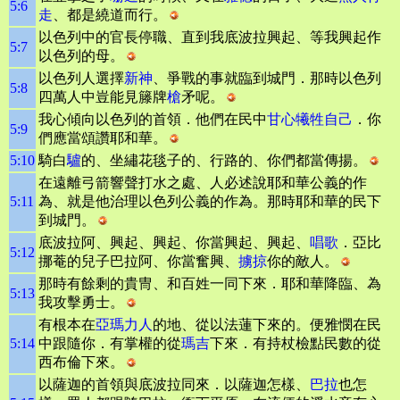
5:6
走
、都是繞道而行。
以色列中的官長停職、直到我底波拉興起、等我興起作
5:7
以色列的母。
以色列人選擇
新神
、爭戰的事就臨到城門．那時以色列
5:8
四萬人中豈能見籐牌
槍
矛呢。
我心傾向以色列的首領．他們在民中
甘心犧牲自己
．你
5:9
們應當頌讚耶和華。
5:10
騎白
驢
的、坐繡花毯子的、行路的、你們都當傳揚。
在遠離弓箭響聲打水之處、人必述說耶和華公義的作
5:11
為、就是他治理以色列公義的作為。那時耶和華的民下
到城門。
底波拉阿、興起、興起、你當興起、興起、
唱歌
．亞比
5:12
挪菴的兒子巴拉阿、你當奮興、
擄掠
你的敵人。
那時有餘剩的貴冑、和百姓一同下來．耶和華降臨、為
5:13
我攻擊勇士。
有根本在
亞瑪力人
的地、從以法蓮下來的。便雅憫在民
5:14
中跟隨你．有掌權的從
瑪吉
下來．有持杖檢點民數的從
西布倫下來。
以薩迦的首領與底波拉同來．以薩迦怎樣、
巴拉
也怎