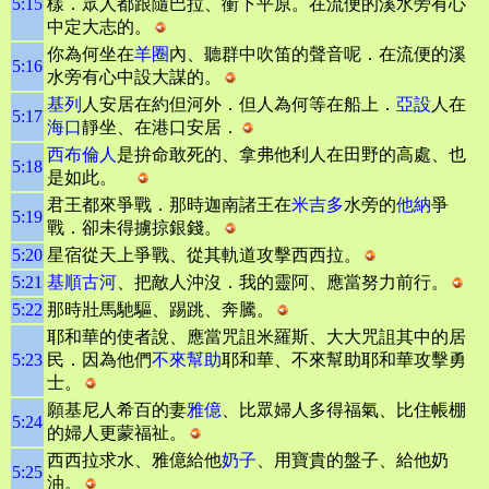
5:15
樣．眾人都跟隨巴拉、衝下平原。在流便的溪水旁有心
中定大志的。
你為何坐在
羊圈
內、聽群中吹笛的聲音呢．在流便的溪
5:16
水旁有心中設大謀的。
基列
人安居在約但河外．但人為何等在船上．
亞設
人在
5:17
海口
靜坐、在港口安居．
西布倫人
是拚命敢死的、拿弗他利人在田野的高處、也
5:18
是如此。
君王都來爭戰．那時迦南諸王在
米吉多
水旁的
他納
爭
5:19
戰．卻未得擄掠銀錢。
5:20
星宿從天上爭戰、從其軌道攻擊西西拉。
5:21
基順古河
、把敵人沖沒．我的靈阿、應當努力前行。
5:22
那時壯馬馳驅、踢跳、奔騰。
耶和華的使者說、應當咒詛米羅斯、大大咒詛其中的居
5:23
民．因為他們
不來幫助
耶和華、不來幫助耶和華攻擊勇
士。
願基尼人希百的妻
雅億
、比眾婦人多得福氣、比住帳棚
5:24
的婦人更蒙福祉。
西西拉求水、雅億給他
奶子
、用寶貴的盤子、給他奶
5:25
油。