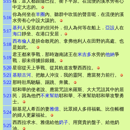
5:15
樣．眾人都跟隨巴拉、衝下平原。在流便的溪水旁有心
中定大志的。
你為何坐在
羊圈
內、聽群中吹笛的聲音呢．在流便的溪
5:16
水旁有心中設大謀的。
基列
人安居在約但河外．但人為何等在船上．
亞設
人在
5:17
海口
靜坐、在港口安居．
西布倫人
是拚命敢死的、拿弗他利人在田野的高處、也
5:18
是如此。
君王都來爭戰．那時迦南諸王在
米吉多
水旁的
他納
爭
5:19
戰．卻未得擄掠銀錢。
5:20
星宿從天上爭戰、從其軌道攻擊西西拉。
5:21
基順古河
、把敵人沖沒．我的靈阿、應當努力前行。
5:22
那時壯馬馳驅、踢跳、奔騰。
耶和華的使者說、應當咒詛米羅斯、大大咒詛其中的居
5:23
民．因為他們
不來幫助
耶和華、不來幫助耶和華攻擊勇
士。
願基尼人希百的妻
雅億
、比眾婦人多得福氣、比住帳棚
5:24
的婦人更蒙福祉。
西西拉求水、雅億給他
奶子
、用寶貴的盤子、給他奶
5:25
油。