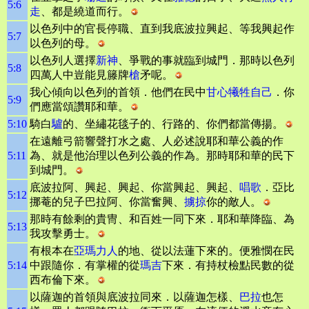
5:6
走
、都是繞道而行。
以色列中的官長停職、直到我底波拉興起、等我興起作
5:7
以色列的母。
以色列人選擇
新神
、爭戰的事就臨到城門．那時以色列
5:8
四萬人中豈能見籐牌
槍
矛呢。
我心傾向以色列的首領．他們在民中
甘心犧牲自己
．你
5:9
們應當頌讚耶和華。
5:10
騎白
驢
的、坐繡花毯子的、行路的、你們都當傳揚。
在遠離弓箭響聲打水之處、人必述說耶和華公義的作
5:11
為、就是他治理以色列公義的作為。那時耶和華的民下
到城門。
底波拉阿、興起、興起、你當興起、興起、
唱歌
．亞比
5:12
挪菴的兒子巴拉阿、你當奮興、
擄掠
你的敵人。
那時有餘剩的貴冑、和百姓一同下來．耶和華降臨、為
5:13
我攻擊勇士。
有根本在
亞瑪力人
的地、從以法蓮下來的。便雅憫在民
5:14
中跟隨你．有掌權的從
瑪吉
下來．有持杖檢點民數的從
西布倫下來。
以薩迦的首領與底波拉同來．以薩迦怎樣、
巴拉
也怎