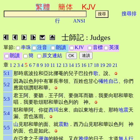
搜尋排
行
ANSI
士師記 : Judges
單節:
串珠
注音
朗讀
KJV
音標
英漢
朗讀
簡
原文連結
5
章
1
2
3
4
6
7
8
9
10
11
12
13
14
15
16
17
18
19
20
21
5:1
那時底波拉和亞比挪菴的兒子巴拉作
歌
、說、
因為以色列中有軍長率領、百姓也甘心
犧牲自己
、你們
5:2
應當頌讚耶和華。
君王阿、要聽．王子阿、要側耳而聽．我要向耶和華歌
5:3
唱．我要歌頌耶和華以色列的 神。
耶和華阿、你從
西珥
出來、由以東地行走、那時
地震
天
5:4
漏、雲也落雨。
山
見耶和華的面、就
震動
．西乃山見耶和華以色列 神
5:5
的面、也是如此。
在亞拿之子
珊迦
的時候、又在
雅億
的日子、大道
無人行