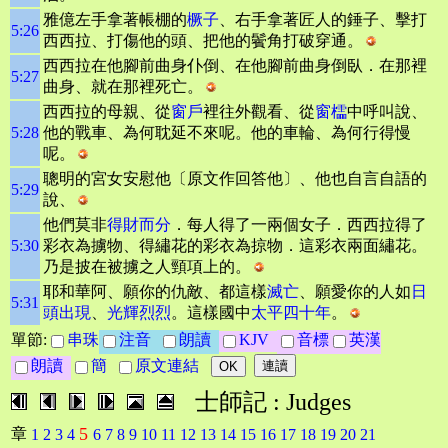
雅億左手拿著帳棚的
橛子
、右手拿著匠人的錘子、擊打
5:26
西西拉、打傷他的頭、把他的鬢角打破穿通。
西西拉在他腳前曲身仆倒、在他腳前曲身倒臥．在那裡
5:27
曲身、就在那裡死亡。
西西拉的母親、從
窗戶
裡往外觀看、從
窗櫺
中呼叫說、
5:28
他的戰車、為何耽延不來呢。他的車輪、為何行得慢
呢。
聰明的宮女安慰他〔原文作回答他〕、他也自言自語的
5:29
說、
他們莫非
得財而分
．每人得了一兩個女子．西西拉得了
5:30
彩衣為擄物、得繡花的彩衣為掠物．這彩衣兩面繡花。
乃是披在被擄之人頸項上的。
耶和華阿、願你的仇敵、都這樣
滅亡
、願愛你的人如
日
5:31
頭出現
、
光輝烈烈
。這樣國中
太平四十年
。
單節:
串珠
注音
朗讀
KJV
音標
英漢
朗讀
簡
原文連結
士師記 : Judges
5
章
1
2
3
4
6
7
8
9
10
11
12
13
14
15
16
17
18
19
20
21