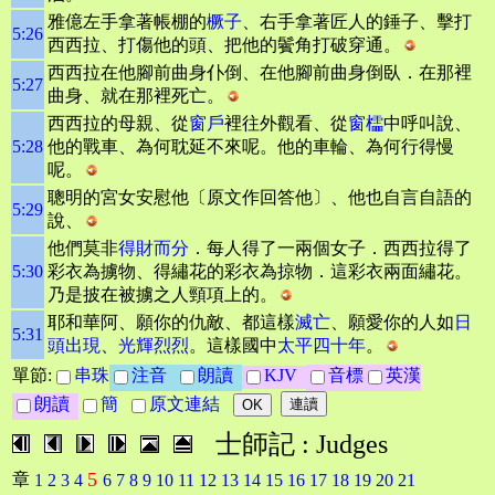
雅億左手拿著帳棚的
橛子
、右手拿著匠人的錘子、擊打
5:26
西西拉、打傷他的頭、把他的鬢角打破穿通。
西西拉在他腳前曲身仆倒、在他腳前曲身倒臥．在那裡
5:27
曲身、就在那裡死亡。
西西拉的母親、從
窗戶
裡往外觀看、從
窗櫺
中呼叫說、
5:28
他的戰車、為何耽延不來呢。他的車輪、為何行得慢
呢。
聰明的宮女安慰他〔原文作回答他〕、他也自言自語的
5:29
說、
他們莫非
得財而分
．每人得了一兩個女子．西西拉得了
5:30
彩衣為擄物、得繡花的彩衣為掠物．這彩衣兩面繡花。
乃是披在被擄之人頸項上的。
耶和華阿、願你的仇敵、都這樣
滅亡
、願愛你的人如
日
5:31
頭出現
、
光輝烈烈
。這樣國中
太平四十年
。
單節:
串珠
注音
朗讀
KJV
音標
英漢
朗讀
簡
原文連結
士師記 : Judges
5
章
1
2
3
4
6
7
8
9
10
11
12
13
14
15
16
17
18
19
20
21