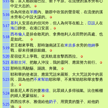
5:15
樣．眾人都跟隨巴拉、衝下平原。在流便的溪水旁有心
中定大志的。
你為何坐在
羊圈
內、聽群中吹笛的聲音呢．在流便的溪
5:16
水旁有心中設大謀的。
基列
人安居在約但河外．但人為何等在船上．
亞設
人在
5:17
海口
靜坐、在港口安居．
西布倫人
是拚命敢死的、拿弗他利人在田野的高處、也
5:18
是如此。
君王都來爭戰．那時迦南諸王在
米吉多
水旁的
他納
爭
5:19
戰．卻未得擄掠銀錢。
5:20
星宿從天上爭戰、從其軌道攻擊西西拉。
5:21
基順古河
、把敵人沖沒．我的靈阿、應當努力前行。
5:22
那時壯馬馳驅、踢跳、奔騰。
耶和華的使者說、應當咒詛米羅斯、大大咒詛其中的居
5:23
民．因為他們
不來幫助
耶和華、不來幫助耶和華攻擊勇
士。
願基尼人希百的妻
雅億
、比眾婦人多得福氣、比住帳棚
5:24
的婦人更蒙福祉。
西西拉求水、雅億給他
奶子
、用寶貴的盤子、給他奶
5:25
油。