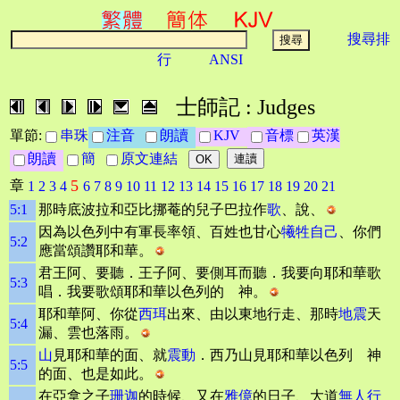
搜尋排
行
ANSI
士師記 : Judges
單節:
串珠
注音
朗讀
KJV
音標
英漢
朗讀
簡
原文連結
5
章
1
2
3
4
6
7
8
9
10
11
12
13
14
15
16
17
18
19
20
21
5:1
那時底波拉和亞比挪菴的兒子巴拉作
歌
、說、
因為以色列中有軍長率領、百姓也甘心
犧牲自己
、你們
5:2
應當頌讚耶和華。
君王阿、要聽．王子阿、要側耳而聽．我要向耶和華歌
5:3
唱．我要歌頌耶和華以色列的 神。
耶和華阿、你從
西珥
出來、由以東地行走、那時
地震
天
5:4
漏、雲也落雨。
山
見耶和華的面、就
震動
．西乃山見耶和華以色列 神
5:5
的面、也是如此。
在亞拿之子
珊迦
的時候、又在
雅億
的日子、大道
無人行