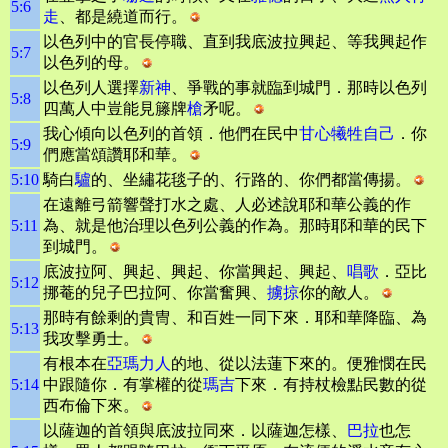
5:6
走
、都是繞道而行。
以色列中的官長停職、直到我底波拉興起、等我興起作
5:7
以色列的母。
以色列人選擇
新神
、爭戰的事就臨到城門．那時以色列
5:8
四萬人中豈能見籐牌
槍
矛呢。
我心傾向以色列的首領．他們在民中
甘心犧牲自己
．你
5:9
們應當頌讚耶和華。
5:10
騎白
驢
的、坐繡花毯子的、行路的、你們都當傳揚。
在遠離弓箭響聲打水之處、人必述說耶和華公義的作
5:11
為、就是他治理以色列公義的作為。那時耶和華的民下
到城門。
底波拉阿、興起、興起、你當興起、興起、
唱歌
．亞比
5:12
挪菴的兒子巴拉阿、你當奮興、
擄掠
你的敵人。
那時有餘剩的貴冑、和百姓一同下來．耶和華降臨、為
5:13
我攻擊勇士。
有根本在
亞瑪力人
的地、從以法蓮下來的。便雅憫在民
5:14
中跟隨你．有掌權的從
瑪吉
下來．有持杖檢點民數的從
西布倫下來。
以薩迦的首領與底波拉同來．以薩迦怎樣、
巴拉
也怎