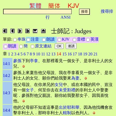
搜尋排
行
ANSI
士師記 : Judges
單節:
串珠
注音
朗讀
KJV
音標
英漢
朗讀
簡
原文連結
14
章
1
2
3
4
5
6
7
8
9
10
11
12
13
15
16
17
18
19
20
21
參孫
下到
亭拿
、在那裡看見一個女子、是非利士人的女
14:1
兒。
參孫上來稟告他父母說、我在亭拿看見一個女子、是非
14:2
利士人的女兒、願你們給我娶來
為妻
。
他父母說、在你弟兄的
女兒
中、或在本國的民中、豈沒
有一個
女子
、何至你去在
未受割禮
的非利士人中娶妻
14:3
呢．參孫對他父親說、願你給我娶那女子、因我喜悅
他。
他的父母卻不知道這事是
出於耶和華
、因為他找機會攻
14:4
擊非利士人．那時非利士人
轄制
以色列人。