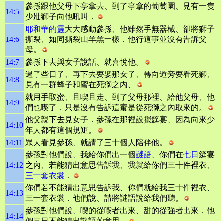
參孫跟他父母下亭拿去、到了亭拿的葡萄園、見有一隻
14:5
少壯獅子向他吼叫．
耶和華的靈
大大感動參孫、他雖然手無器械、卻將獅子
14:6
撕裂、如同撕裂山羊羔一樣．他行這事並沒有告訴父
母。
14:7
參孫下去與女子說話、就喜悅他。
過了些日子、再下去要娶那女子、轉向道旁要看死獅、
14:8
見有一群蜂子和蜜在死獅之內、
就用手取蜜、且喫且走、到了父母那裡、給他父母、他
14:9
們也喫了．只是沒有告訴這蜜是從死獅之內取來的。
他父親下去見女子．參孫在那裡設擺筵宴、因為向來少
14:10
年人都有這個規矩。
14:11
眾人看見參孫、就請了三十個人陪伴他。
參孫對他們說、我給你們出一個
謎語
、你們在
七日
筵宴
14:12
之內、若能猜出意思告訴我、我就給你們三十件裡衣、
三十套衣裳
．
你們若不能猜出意思告訴我、你們就給我三十件裡衣、
14:13
三十套衣裳．他們說、請將謎語說給我們聽。
參孫對他們說、喫的從喫者出來、甜的從強者出來．他
14:14
們三日不能猜出謎語的意思。