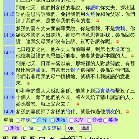
到第七天、他們對參孫的妻說、你
誆哄
你丈夫、探出謎
14:15
語的意思告訴我們、免得我們用
火燒
你和你父家．你們
請了我們來、是要奪我們所有的麼。
參孫的妻在丈夫面前啼哭說、你是恨我、不是
愛我
、你
14:16
給我本國的人出謎語、卻沒有將意思告訴我．參孫回答
說、連我父母我都沒有告訴、豈可告訴你呢。
七日筵宴之內、他在丈夫面前啼哭、到第七天
逼
著他、
14:17
他纔將謎語的意思告訴他妻、他妻就告訴本國的人。
到第七天、日頭未落以前、那城裡的人對參孫說、有甚
麼比蜜還
甜
呢、有甚麼比
獅子
還強呢．參孫對他們說、
14:18
你們若非用我的母牛犢耕地、就猜不出我謎語的意思
來。
耶和華的靈大大感動參孫、他就下到
亞實基倫
擊殺了三
14:19
十個人、奪了他們的衣裳、將衣裳給了猜出謎語的人．
參孫發怒、就上父家去了。
14:20
參孫的妻便歸了參孫的
陪伴
、就是作過他
朋友
的。
單節:
串珠
注音
朗讀
KJV
音標
英漢
朗讀
簡
原文連結